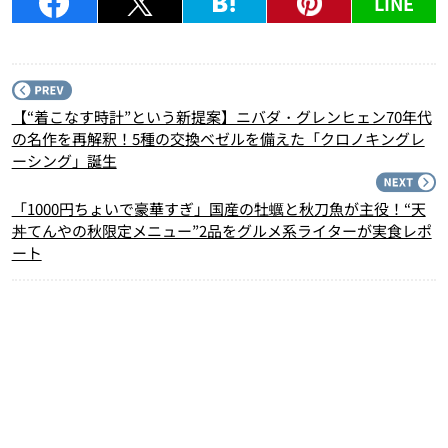
LINE
P
【“着こなす時計”という新提案】ニバダ・グレンヒェン70年代
の名作を再解釈！5種の交換ベゼルを備えた「クロノキングレ
ーシング」誕生
N
「1000円ちょいで豪華すぎ」国産の牡蠣と秋刀魚が主役！“天
丼てんやの秋限定メニュー”2品をグルメ系ライターが実食レポ
ート