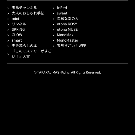
宝島チャンネル
InRed
大人のおしゃれ手帖
sweet
mini
素敵なあの人
リンネル
otona ROSY
SPRiNG
otona MUSE
GLOW
MonoMax
smart
MonoMaster
田舎暮らしの本
宝島すごい！WEB
『このミステリーがすご
い！』大賞
© TAKARAJIMASHA,Inc. All Rights Reserved.