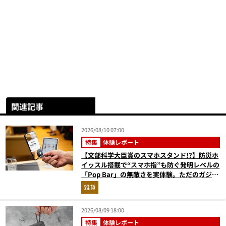
関連記事
2026/08/10 07:00
特集
体験レポート
【文部科学大臣賞のスマホスタンド!?】防災ホ
イッスル搭載で“スマホ指”も防ぐ発明レベルの
「Pop Bar」の無敵さを実体験。ただのガジェ
ットじゃない！
雑貨
2026/08/09 18:00
特集
体験レポート