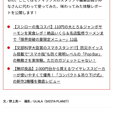
なさんに代わって使ってみた、味わってみた体験レポー
トを公開します！
【スシローの鬼コスパ】110円の大とろ＆ジャンボサ
ーモンを実食レポ！絶品いくら＆名店監修ラーメンま
で「限界突破の夏限定メニュー」12品
【文部科学大臣賞のスマホスタンド!?】防災ホイッス
ル搭載で“スマホ指”も防ぐ発明レベルの「Pop Bar」
の無敵さを実体験。ただのガジェットじゃない！
【無印良品】2,000円台から買えるワイヤレススピーカ
ーが使いやすくて優秀！「コンパクト＆吊り下げ式」
の新作2機種を徹底レビュー
文／野上真一 撮影／ULALA（SIESTA PLANET）