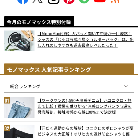
今月のモノマックス特別付録
【MonoMax付録】ガバッと開いて中身が一目瞭然！
シャカの「じゃばら式４層ショルダーバッグ」は、出
し入れのしやすさも過去最高レベルだった！
モノマックス 人気記事ランキング
【ワークマンの1,590円冷感デニム】vsユニクロ・無
印で比較！猛暑を乗り切る“涼感ロングパンツ”3選を
徹底解剖。接触冷感から綿100%まで決定版
【汗だく通勤からの解放】ユニクロのポロシャツが夏
ビジネスの大正解！オリヒカの透け防止シャツも優