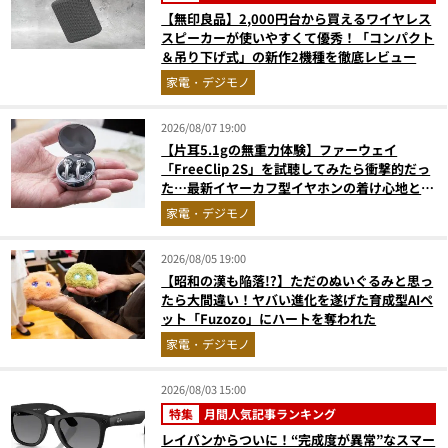
【無印良品】2,000円台から買えるワイヤレス
スピーカーが使いやすくて優秀！「コンパクト
＆吊り下げ式」の新作2機種を徹底レビュー
家電・デジモノ
2026/08/07 19:00
【片耳5.1gの無重力体験】ファーウェイ
「FreeClip 2S」を試聴してみたら衝撃的だっ
た…最新イヤーカフ型イヤホンの着け心地とAI
技術に感動
家電・デジモノ
2026/08/05 19:00
【昭和の漢も陥落!?】ただのぬいぐるみと思っ
たら大間違い！ヤバい進化を遂げた育成型AIペ
ット「Fuzozo」にハートを奪われた
家電・デジモノ
2026/08/03 15:00
特集
月間人気記事ランキング
レイバンからついに！“完成度が異常”なスマー