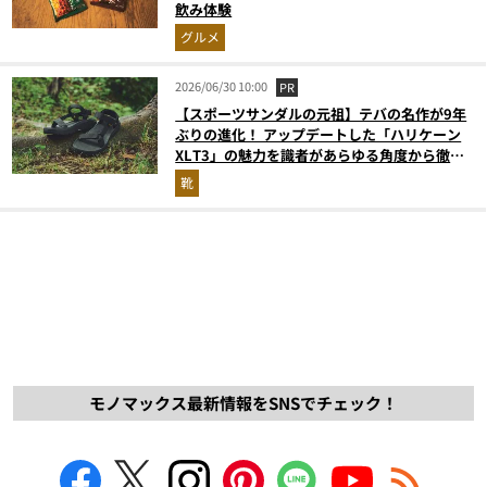
飲み体験
グルメ
2026/06/30 10:00
PR
【スポーツサンダルの元祖】テバの名作が9年
ぶりの進化！ アップデートした「ハリケーン
XLT3」の魅力を識者があらゆる角度から徹底
解説！
靴
モノマックス最新情報をSNSでチェック！