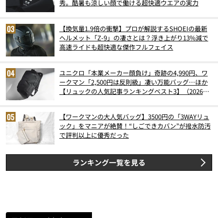
秀。酷暑も涼しい顔で働ける超快適ウエアの実力
【換気量1.9倍の衝撃】プロが解説するSHOEIの最新
ヘルメット「Z-9」の凄さとは？浮き上がり13%減で
高速ライドも超快適な傑作フルフェイス
ユニクロ「本業メーカー顔負け」奇跡の4,990円、ワ
ークマン「2,500円は反則級」凄い万能バッグ…ほか
【リュックの人気記事ランキングベスト3】（2026年
6月版）
【ワークマンの大人気バッグ】3500円の「3WAYリュ
ック」をマニアが絶賛！“しごできカバン”が撥水防汚
で評判以上に優秀だった
ランキング一覧を見る