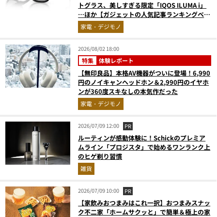
トグラス、美しすぎる限定「IQOS ILUMA i」
…ほか【ガジェットの人気記事ランキングベス
ト3】（2026年6月版）
家電・デジモノ
2026/08/02 18:00
特集
体験レポート
【無印良品】本格AV機器がついに登場！6,990
円のノイキャンヘッドホン＆2,990円のイヤホ
ンが360度スキなしの本気作だった
家電・デジモノ
2026/07/09 12:00
PR
ルーティンが感動体験に！Schickのプレミア
ムライン「プロジスタ」で始めるワンランク上
のヒゲ剃り習慣
雑貨
2026/07/09 10:00
PR
【家飲みおつまみはこれ一択】おつまみスナッ
ク不二家「ホームサクッと」で簡単＆極上の家