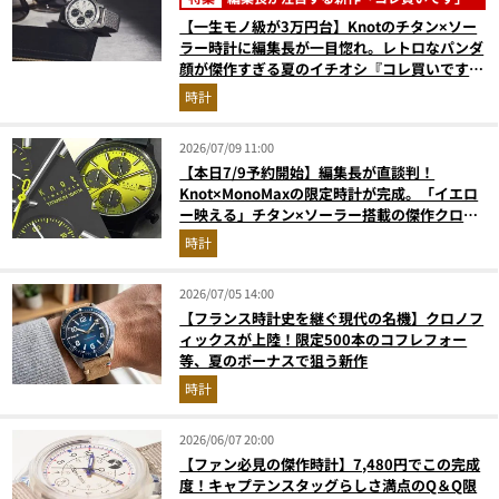
【一生モノ級が3万円台】Knotのチタン×ソー
ラー時計に編集長が一目惚れ。レトロなパンダ
顔が傑作すぎる夏のイチオシ『コレ買いです』
Vol.169
時計
2026/07/09 11:00
【本日7/9予約開始】編集長が直談判！
Knot×MonoMaxの限定時計が完成。「イエロ
ー映える」チタン×ソーラー搭載の傑作クロノ
グラフ
時計
2026/07/05 14:00
【フランス時計史を継ぐ現代の名機】クロノフ
ィックスが上陸！限定500本のコフレフォー
等、夏のボーナスで狙う新作
時計
2026/06/07 20:00
【ファン必見の傑作時計】7,480円でこの完成
度！キャプテンスタッグらしさ満点のQ＆Q限