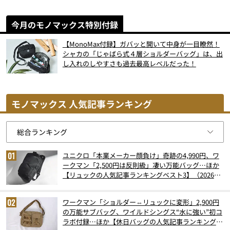
今月のモノマックス特別付録
【MonoMax付録】ガバッと開いて中身が一目瞭然！
シャカの「じゃばら式４層ショルダーバッグ」は、出
し入れのしやすさも過去最高レベルだった！
モノマックス 人気記事ランキング
ユニクロ「本業メーカー顔負け」奇跡の4,990円、ワ
ークマン「2,500円は反則級」凄い万能バッグ…ほか
【リュックの人気記事ランキングベスト3】（2026年
6月版）
ワークマン「ショルダー⇔リュックに変形」2,900円
の万能サブバッグ、ワイルドシングス“水に強い”初コ
ラボ付録…ほか【休日バッグの人気記事ランキングベ