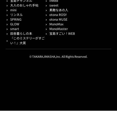
宝島チャンネル
InRed
大人のおしゃれ手帖
sweet
mini
素敵なあの人
リンネル
otona ROSY
SPRiNG
otona MUSE
GLOW
MonoMax
smart
MonoMaster
田舎暮らしの本
宝島すごい！WEB
『このミステリーがすご
い！』大賞
© TAKARAJIMASHA,Inc. All Rights Reserved.