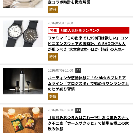
定コラボ時計を徹底解説
時計
2026/05/31 19:00
特集
月間人気記事ランキング
ファミマ「この出来で1,998円は欲しい」コン
ビニエンスウェアの腕時計、G-SHOCK“大人
が狙うべき”大本命3本…ほか【時計の人気記
事ランキングベスト3】（2026年4月版）
時計
2026/07/09 12:00
PR
ルーティンが感動体験に！Schickのプレミア
ムライン「プロジスタ」で始めるワンランク上
のヒゲ剃り習慣
雑貨
2026/07/09 10:00
PR
【家飲みおつまみはこれ一択】おつまみスナッ
ク不二家「ホームサクッと」で簡単＆極上の家
飲み体験