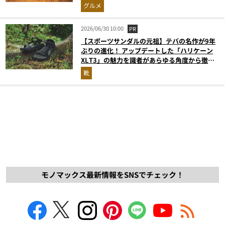
グルメ
2026/06/30 10:00
PR
【スポーツサンダルの元祖】テバの名作が9年
ぶりの進化！ アップデートした「ハリケーン
XLT3」の魅力を識者があらゆる角度から徹底
解説！
靴
モノマックス最新情報をSNSでチェック！