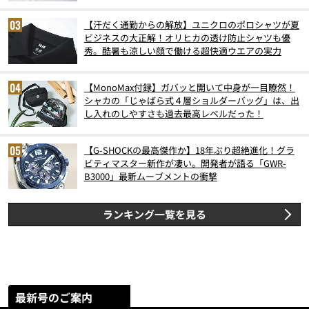
スト3】（2026年6月版）
【汗だく通勤からの解放】ユニクロのポロシャツが夏
ビジネスの大正解！オリヒカの透け防止シャツも優
秀。酷暑も涼しい顔で働ける超快適ウエアの実力
【MonoMax付録】ガバッと開いて中身が一目瞭然！
シャカの「じゃばら式４層ショルダーバッグ」は、出
し入れのしやすさも過去最高レベルだった！
【G-SHOCKの最高傑作か】18年ぶり超絶進化！グラ
ビティマスター新作が凄い。開発者が語る「GWR-
B3000」最新ムーブメントの衝撃
ランキング一覧を見る
最新号のご案内