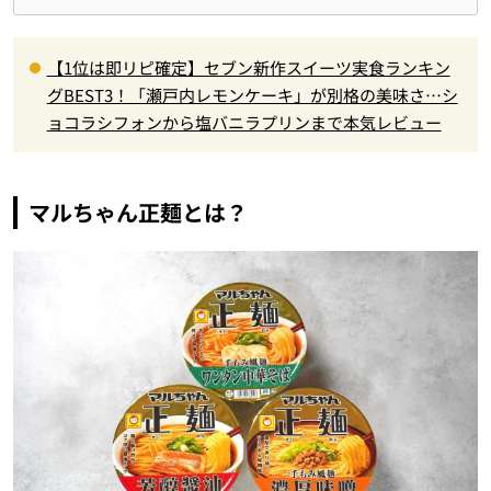
【1位は即リピ確定】セブン新作スイーツ実食ランキン
グBEST3！「瀬戸内レモンケーキ」が別格の美味さ…シ
ョコラシフォンから塩バニラプリンまで本気レビュー
マルちゃん正麺とは？