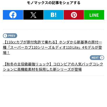
モノマックスの記事をシェアする
LINE
P
【110ccカブが原付免許で乗れる】ホンダから新基準の原付一
種「スーパーカブ110シリーズ＆ディオ110 Lite」4モデルが登
場！
N
【秋冬の主役級最強リュック】コロンビアの人気バッグコレク
ションに高機能素材を採用した新シリーズが登場