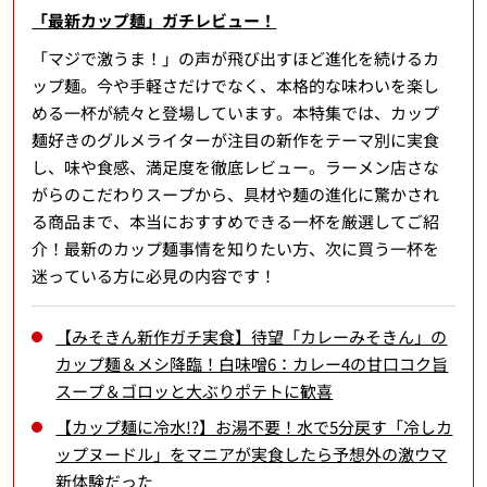
「最新カップ麺」ガチレビュー！
「マジで激うま！」の声が飛び出すほど進化を続けるカ
ップ麺。今や手軽さだけでなく、本格的な味わいを楽し
める一杯が続々と登場しています。本特集では、カップ
麺好きのグルメライターが注目の新作をテーマ別に実食
し、味や食感、満足度を徹底レビュー。ラーメン店さな
がらのこだわりスープから、具材や麺の進化に驚かされ
る商品まで、本当におすすめできる一杯を厳選してご紹
介！最新のカップ麺事情を知りたい方、次に買う一杯を
迷っている方に必見の内容です！
【みそきん新作ガチ実食】待望「カレーみそきん」の
カップ麺＆メシ降臨！白味噌6：カレー4の甘口コク旨
スープ＆ゴロッと大ぶりポテトに歓喜
【カップ麺に冷水!?】お湯不要！水で5分戻す「冷しカ
ップヌードル」をマニアが実食したら予想外の激ウマ
新体験だった