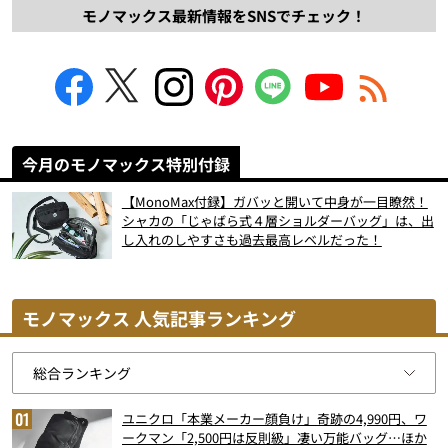
モノマックス最新情報をSNSでチェック！
今月のモノマックス特別付録
【MonoMax付録】ガバッと開いて中身が一目瞭然！
シャカの「じゃばら式４層ショルダーバッグ」は、出
し入れのしやすさも過去最高レベルだった！
モノマックス 人気記事ランキング
ユニクロ「本業メーカー顔負け」奇跡の4,990円、ワ
ークマン「2,500円は反則級」凄い万能バッグ…ほか