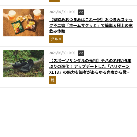
2026/07/09 10:00
PR
【家飲みおつまみはこれ一択】おつまみスナッ
ク不二家「ホームサクッと」で簡単＆極上の家
飲み体験
グルメ
2026/06/30 10:00
PR
【スポーツサンダルの元祖】テバの名作が9年
ぶりの進化！ アップデートした「ハリケーン
XLT3」の魅力を識者があらゆる角度から徹底
解説！
靴