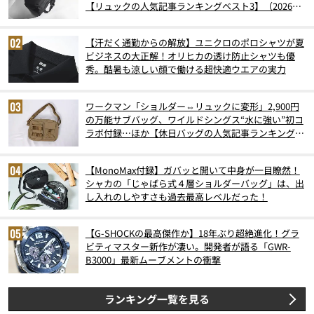
【リュックの人気記事ランキングベスト3】（2026年
6月版）
【汗だく通勤からの解放】ユニクロのポロシャツが夏
ビジネスの大正解！オリヒカの透け防止シャツも優
秀。酷暑も涼しい顔で働ける超快適ウエアの実力
ワークマン「ショルダー⇔リュックに変形」2,900円
の万能サブバッグ、ワイルドシングス“水に強い”初コ
ラボ付録…ほか【休日バッグの人気記事ランキングベ
スト3】（2026年6月版）
【MonoMax付録】ガバッと開いて中身が一目瞭然！
シャカの「じゃばら式４層ショルダーバッグ」は、出
し入れのしやすさも過去最高レベルだった！
【G-SHOCKの最高傑作か】18年ぶり超絶進化！グラ
ビティマスター新作が凄い。開発者が語る「GWR-
B3000」最新ムーブメントの衝撃
ランキング一覧を見る