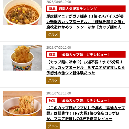
2026/08/03 19:00
特集
月間人気記事ランキング
即席麺マニアがガチ採点！1位はスパイスが凄
い衝撃のカップヌードル、「理解を超えた味」
魔改造わかめラーメン…ほか【カップ麺の人気
記事ランキングベスト3】（2026年6月版）
グルメ
2026/07/30 12:00
特集
「最新カップ麺」ガチレビュー！
【カップ麺に冷水!?】お湯不要！水で5分戻す
「冷しカップヌードル」をマニアが実食したら
予想外の激ウマ新体験だった
グルメ
2026/07/18 12:00
特集
「最新カップ麺」ガチレビュー！
【このカップ麺がウマい】今年の「醤油カップ
麺」は超豊作！TRY大賞1位の名店コラボほ
か、マニア激推しの3杯を徹底レビュー
グルメ