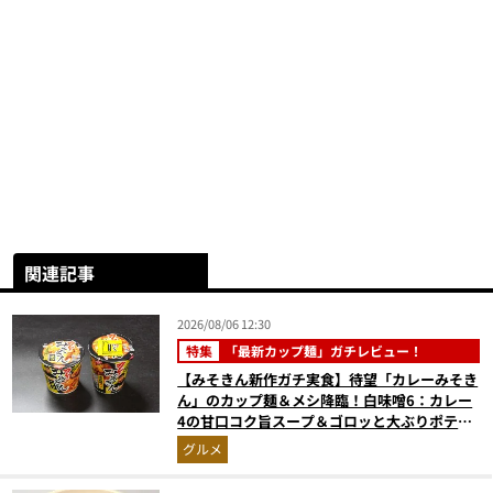
関連記事
2026/08/06 12:30
特集
「最新カップ麺」ガチレビュー！
【みそきん新作ガチ実食】待望「カレーみそき
ん」のカップ麺＆メシ降臨！白味噌6：カレー
4の甘口コク旨スープ＆ゴロッと大ぶりポテト
に歓喜
グルメ