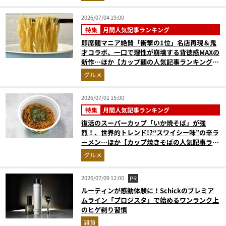
2026/07/04 19:00
特集
月間人気記事ランキング
即席麺マニア絶賛「衝撃の1位」名店再現＆鬼
才コラボ、一口で理性が崩壊する背徳感MAXの
新作…ほか【カップ麺の人気記事ランキングベ
スト3】（2026年5月版）
グルメ
2026/07/01 15:00
特集
月間人気記事ランキング
復活のスーパーカップ「いか焼そば」が強
烈！、世界的トレンド!?“スワイシー味”の辛ラ
ーメン…ほか【カップ焼きそばの人気記事ラン
キングベスト3】（2026年5月版）
グルメ
2026/07/09 12:00
PR
ルーティンが感動体験に！Schickのプレミア
ムライン「プロジスタ」で始めるワンランク上
のヒゲ剃り習慣
雑貨