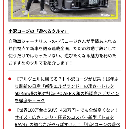
小沢コージの「遊べるクルマ」
自動車ジャーナリストの小沢コージさんが愛情あふれる
独自視点で新車を語る連載企画。ただの移動手段として
使うだけではもったいない、遊びたくなる魅力を秘めた
おすすめのクルマを紹介します！
【アルヴェルに勝てる？】小沢コージが試乗！16年ぶ
り刷新の日産「新型エルグランド」の凄さ…トルク
500Nm超の第3世代e-POWER＆和の格調高きデザイン
を徹底チェック
【世界100万台のSUV】450万円～でも全然高くない！
サイズ・広さ・走り・圧巻のコスパ…新型「トヨタ
RAV4」の総合力がやっぱすげえ！『小沢コージの遊べ