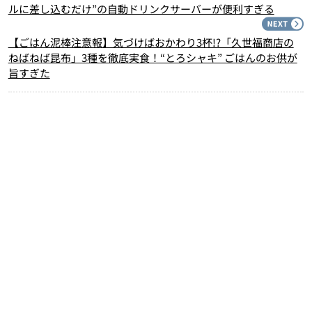
ルに差し込むだけ”の自動ドリンクサーバーが便利すぎる
N
【ごはん泥棒注意報】気づけばおかわり3杯!?「久世福商店の
ねばねば昆布」3種を徹底実食！“とろシャキ” ごはんのお供が
旨すぎた