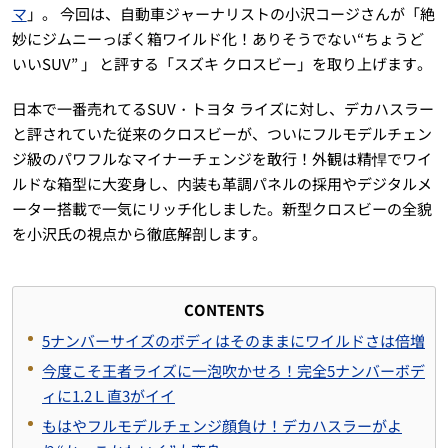
マ
」。 今回は、自動車ジャーナリストの小沢コージさんが「絶
妙にジムニーっぽく箱ワイルド化！ありそうでない“ちょうど
いいSUV” 」 と評する「スズキ クロスビー」を取り上げます。
日本で一番売れてるSUV・トヨタ ライズに対し、デカハスラー
と評されていた従来のクロスビーが、ついにフルモデルチェン
ジ級のパワフルなマイナーチェンジを敢行！外観は精悍でワイ
ルドな箱型に大変身し、内装も革調パネルの採用やデジタルメ
ーター搭載で一気にリッチ化しました。新型クロスビーの全貌
を小沢氏の視点から徹底解剖します。
CONTENTS
5ナンバーサイズのボディはそのままにワイルドさは倍増
今度こそ王者ライズに一泡吹かせろ！完全5ナンバーボデ
ィに1.2Ｌ直3がイイ
もはやフルモデルチェンジ顔負け！デカハスラーがよ