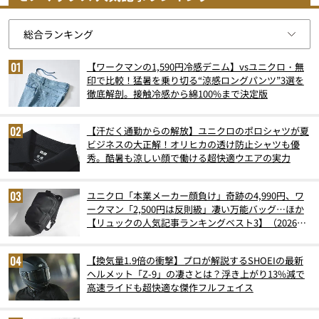
【ワークマンの1,590円冷感デニム】vsユニクロ・無
印で比較！猛暑を乗り切る“涼感ロングパンツ”3選を
徹底解剖。接触冷感から綿100%まで決定版
【汗だく通勤からの解放】ユニクロのポロシャツが夏
ビジネスの大正解！オリヒカの透け防止シャツも優
秀。酷暑も涼しい顔で働ける超快適ウエアの実力
ユニクロ「本業メーカー顔負け」奇跡の4,990円、ワ
ークマン「2,500円は反則級」凄い万能バッグ…ほか
【リュックの人気記事ランキングベスト3】（2026年
6月版）
【換気量1.9倍の衝撃】プロが解説するSHOEIの最新
ヘルメット「Z-9」の凄さとは？浮き上がり13%減で
高速ライドも超快適な傑作フルフェイス