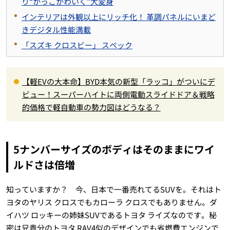
り“かっこかわいく”大変身
インテリアは外観以上にリッチ化！ 革調パネルにいまど
きデジタル性能満載
「スズキ クロスビー」 スペック
【軽EVの大本命】BYD本気の新型「ラッコ」がついにデ
ビュー！スーパーハイトに両側電動スライドドア＆戦略
的価格で軽自動車の勢力図はどうなる？
5ナンバーサイズのボディはそのままにワイ
ルドさは倍増
知っていますか？ 今、日本で一番売れてるSUVを。それはト
ヨタのヤリス クロスでもカローラ クロスでもありません。ダ
イハツ ロッキーの姉妹SUVであるトヨタ ライズなのです。秘
密は兄貴分のトヨタ RAV4似のデザインでも省燃費エンジンで