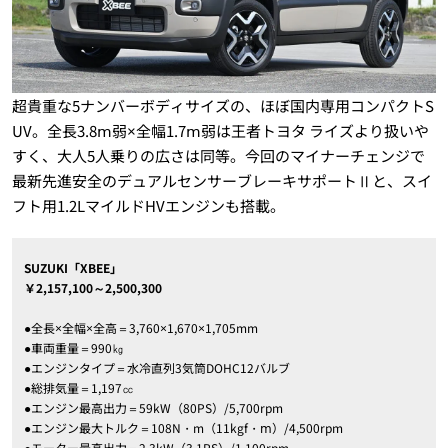
超貴重な5ナンバーボディサイズの、ほぼ国内専用コンパクトS
UV。全長3.8ⅿ弱×全幅1.7ⅿ弱は王者トヨタ ライズより扱いや
すく、大人5人乗りの広さは同等。今回のマイナーチェンジで
最新先進安全のデュアルセンサーブレーキサポートⅡと、スイ
フト用1.2LマイルドHVエンジンも搭載。
SUZUKI「XBEE」
￥2,157,100～2,500,300
●全長×全幅×全高＝3,760×1,670×1,705mm
●車両重量＝990㎏
●エンジンタイプ＝水冷直列3気筒DOHC12バルブ
●総排気量＝1,197㏄
●エンジン最高出力＝59kW（80PS）/5,700rpm
●エンジン最大トルク＝108N・m（11kgf・ⅿ）/4,500rpm
●モーター最高出力＝2.3kW（3.1PS）/1,100rpm