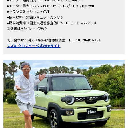
●モーター最大トルク＝60N・m（6.1kgf・ⅿ）/100rpm
●トランスミッション＝CVT
●使用燃料＝無鉛レギュラーガソリン
●燃料消費率（国土交通省審査値）WLTCモード＝22.8㎞/L
※数値はMZグレード2WD
問い合わせ：問スズキ㈱お客様相談室 TEL：0120-402-253
スズキ クロスビー 公式WEBサイト