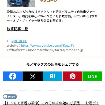
小沢コージ
愛情あふれる独自の視点でクルマを語るバラエティ自動車ジャー
ナリスト。雑誌を中心にWebなどにも多数寄稿。2025-2026日本カ
ー・オブ・ザ・イヤー選考委員も務める。
執筆記事一覧
X：
@KOJICHU
Website：
https://www.youtube.com/@KozziTV
お問い合わせ：monomaxofficial@takarajimasha.co.jp
モノマックスの記事をシェアする
LINE
P
【ドンキで家呑み革命】これぞ年末年始の必須品！“お酒ボト