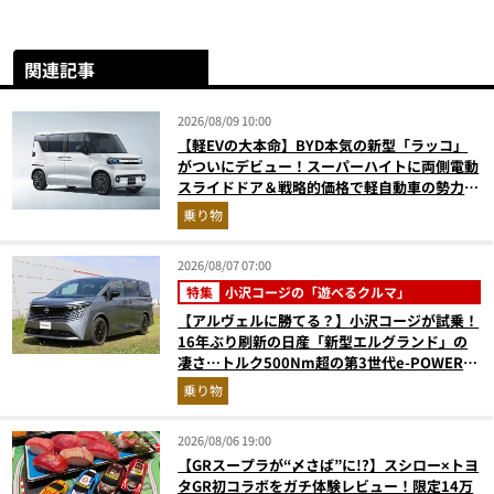
関連記事
2026/08/09 10:00
【軽EVの大本命】BYD本気の新型「ラッコ」
がついにデビュー！スーパーハイトに両側電動
スライドドア＆戦略的価格で軽自動車の勢力図
はどうなる？
乗り物
2026/08/07 07:00
特集
小沢コージの「遊べるクルマ」
【アルヴェルに勝てる？】小沢コージが試乗！
16年ぶり刷新の日産「新型エルグランド」の
凄さ…トルク500Nm超の第3世代e-POWER＆
和の格調高きデザインを徹底チェック
乗り物
2026/08/06 19:00
【GRスープラが“〆さば”に!?】スシロー×トヨ
タGR初コラボをガチ体験レビュー！限定14万