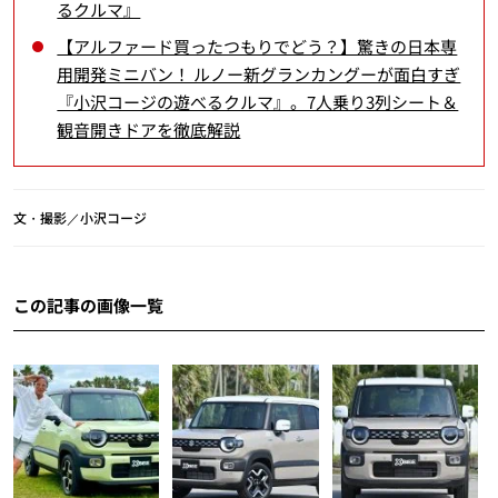
るクルマ』
【アルファード買ったつもりでどう？】驚きの日本専
用開発ミニバン！ ルノー新グランカングーが面白すぎ
『小沢コージの遊べるクルマ』。7人乗り3列シート＆
観音開きドアを徹底解説
文・撮影／小沢コージ
この記事の画像一覧