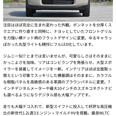
注目はほぼ完全に生まれ変わった外観。ボンネットを分厚くス
クエアに作り直すと同時に、ナヨッとしていたフロントグリル
を力強い横ドット柄のフラットデザインに変更。ゆるキャラっ
ぽかった丸型ライトも精悍にフルLED化しています。
ジムニー似!? とまでは言いませんが、可愛らしさはそのままに
かっこよさを加味。リアはコンビランプを角張らせ、大型スポ
イラーを装着してイメージを一新。インテリアはほぼ全面取っ
替えという印象でスッキリした横基調はそのままに、カラフル
な樹脂パネルを高級感のある革調のブラウンパネルに変更。7
インチデジタルメーターや最大10インチのスズキコネクトナビ
も選べるようになりデジタル感も大幅アップです。
走りも大幅テコ入れで、新型スイフトに投入して好評な高圧縮
比の新世代1.2L直3エンジン＋マイルドHVを搭載。最良WLTC