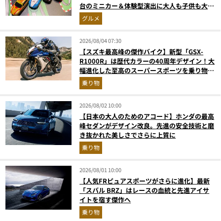
台のミニカー＆体験型演出に大人も子供も大興
奮間違いなし
グルメ
2026/08/04 07:30
【スズキ最高峰の傑作バイク】新型「GSX-
R1000R」は歴代カラーの40周年デザイン！大
幅進化した至高のスーパースポーツを乗り物ラ
イターが解説
乗り物
2026/08/02 10:00
【日本の大人のためのアコード】ホンダの最高
峰セダンがデザイン改良。先進の安全技術と磨
き抜かれた美しさでさらに上質に
乗り物
2026/08/01 10:00
【人気FRピュアスポーツがさらに進化】最新
「スバル BRZ」はレースの血統と先進アイサ
イトを宿す傑作へ
乗り物