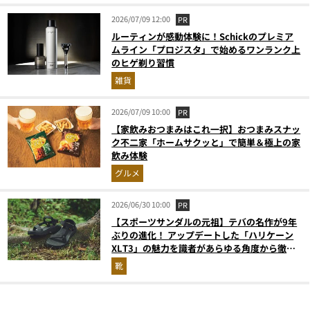
2026/07/09 12:00
PR
ルーティンが感動体験に！Schickのプレミア
ムライン「プロジスタ」で始めるワンランク上
のヒゲ剃り習慣
雑貨
2026/07/09 10:00
PR
【家飲みおつまみはこれ一択】おつまみスナッ
ク不二家「ホームサクッと」で簡単＆極上の家
飲み体験
グルメ
2026/06/30 10:00
PR
【スポーツサンダルの元祖】テバの名作が9年
ぶりの進化！ アップデートした「ハリケーン
XLT3」の魅力を識者があらゆる角度から徹底
解説！
靴