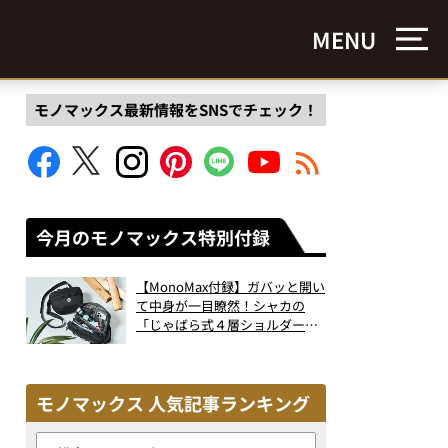
MENU
モノマックス最新情報をSNSでチェック！
今月のモノマックス特別付録
【MonoMax付録】ガバッと開い
て中身が一目瞭然！シャカの
「じゃばら式４層ショルダーバ
ッグ」は、出し入れのしやすさ
も過去最高レベルだった！
モノマックス 人気記事ランキング