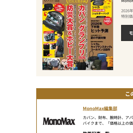
Mon
202
特別価
モ
こ
MonoMax編集部
カバン、財布、腕時計、ア
バイクまで、「価格以上の価