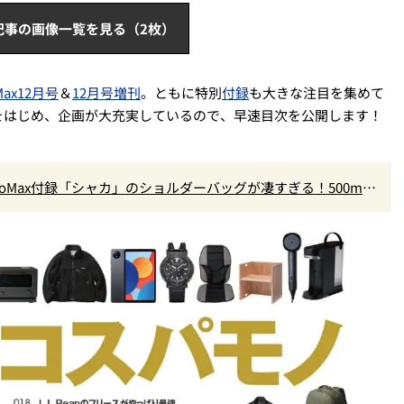
記事の画像一覧を見る（2枚）
Max12月号
＆
12月号増刊
。ともに特別
付録
も大きな注目を集めて
をはじめ、企画が大充実しているので、早速目次を公開します！
oMax付録「シャカ」のショルダーバッグが凄すぎる！500mL