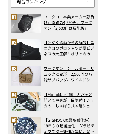
ユニクロ「本業メーカー顔負
け」奇跡の4,990円、ワーク
マン「2,500円は反則級」凄
い万能バッグ…ほか【リュッ
クの人気記事ランキングベス
【汗だく通勤からの解放】ユ
ト3】（2026年6月版）
ニクロのポロシャツが夏ビジ
ネスの大正解！オリヒカの透
け防止シャツも優秀。酷暑も
涼しい顔で働ける超快適ウエ
ワークマン「ショルダー⇔リ
アの実力
ュックに変形」2,900円の万
能サブバッグ、ワイルドシン
グス“水に強い”初コラボ付
録…ほか【休日バッグの人気
【MonoMax付録】ガバッと
記事ランキングベスト3】
開いて中身が一目瞭然！シャ
（2026年6月版）
カの「じゃばら式４層ショル
ダーバッグ」は、出し入れの
しやすさも過去最高レベルだ
【G-SHOCKの最高傑作か】
った！
18年ぶり超絶進化！グラビテ
ィマスター新作が凄い。開発