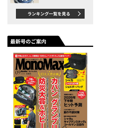
者が語る「GWR-B3000」最
新ムーブメントの衝撃
ランキング一覧を見る
最新号のご案内