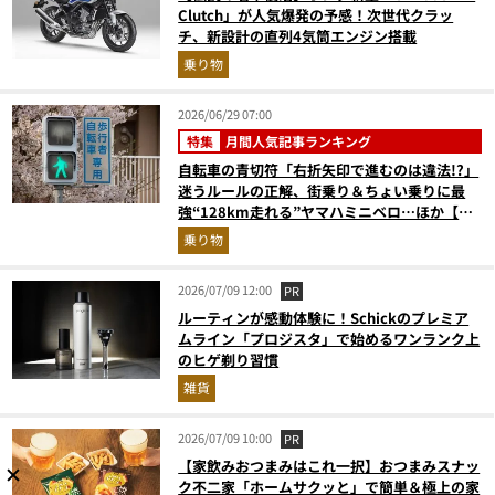
Clutch」が人気爆発の予感！次世代クラッ
チ、新設計の直列4気筒エンジン搭載
乗り物
2026/06/29 07:00
特集
月間人気記事ランキング
自転車の青切符「右折矢印で進むのは違法!?」
迷うルールの正解、街乗り＆ちょい乗りに最
強“128km走れる”ヤマハミニベロ…ほか【自
転車の人気記事ランキングベスト3】（2026年
乗り物
5月版）
2026/07/09 12:00
PR
ルーティンが感動体験に！Schickのプレミア
ムライン「プロジスタ」で始めるワンランク上
のヒゲ剃り習慣
雑貨
2026/07/09 10:00
PR
【家飲みおつまみはこれ一択】おつまみスナッ
ク不二家「ホームサクッと」で簡単＆極上の家