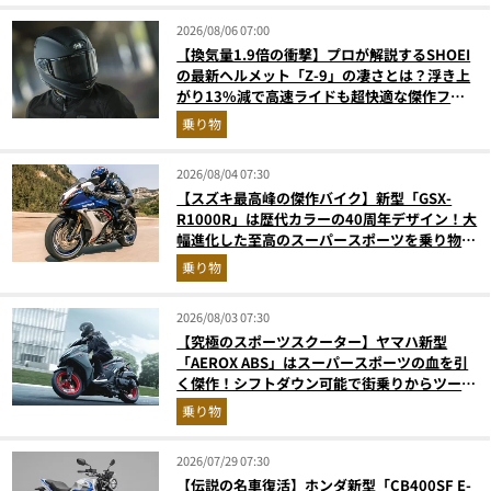
2026/08/06 07:00
【換気量1.9倍の衝撃】プロが解説するSHOEI
の最新ヘルメット「Z-9」の凄さとは？浮き上
がり13%減で高速ライドも超快適な傑作フル
フェイス
乗り物
2026/08/04 07:30
【スズキ最高峰の傑作バイク】新型「GSX-
R1000R」は歴代カラーの40周年デザイン！大
幅進化した至高のスーパースポーツを乗り物ラ
イターが解説
乗り物
2026/08/03 07:30
【究極のスポーツスクーター】ヤマハ新型
「AEROX ABS」はスーパースポーツの血を引
く傑作！シフトダウン可能で街乗りからツーリ
ングまで最強
乗り物
2026/07/29 07:30
【伝説の名車復活】ホンダ新型「CB400SF E-