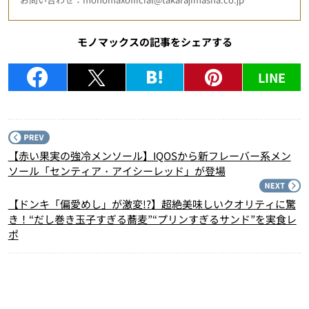
モノマックスの記事をシェアする
LINE
P
【赤い果実の強冷メンソール】IQOSから新フレーバー系メン
ソール「センティア・アイシーレッド」が登場
N
【ドンキ「偏愛めし」が激変!?】超絶美味しいクオリティに驚
き！“だし巻き玉子すぎる蕎麦”“プリンすぎるサンド”を実食レ
ポ