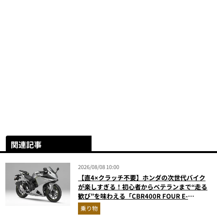
関連記事
2026/08/08 10:00
【直4×クラッチ不要】ホンダの次世代バイク
が楽しすぎる！初心者からベテランまで“走る
歓び”を味わえる「CBR400R FOUR E-
Clutch」を徹底解説
乗り物