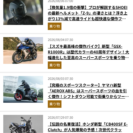
2026/08/06 07:00
【換気量1.9倍の衝撃】プロが解説するSHOEI
の最新ヘルメット「Z-9」の凄さとは？浮き上
がり13%減で高速ライドも超快適な傑作フル
フェイス
乗り物
2026/08/04 07:30
【スズキ最高峰の傑作バイク】新型「GSX-
R1000R」は歴代カラーの40周年デザイン！大
幅進化した至高のスーパースポーツを乗り物ラ
イターが解説
乗り物
2026/08/03 07:30
【究極のスポーツスクーター】ヤマハ新型
「AEROX ABS」はスーパースポーツの血を引
く傑作！シフトダウン可能で街乗りからツーリ
ングまで最強
乗り物
2026/07/29 07:30
【伝説の名車復活】ホンダ新型「CB400SF E-
Clutch」が人気爆発の予感！次世代クラッ