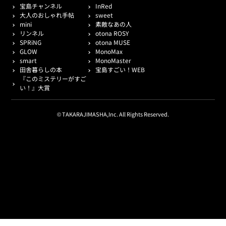
宝島チャンネル
InRed
大人のおしゃれ手帖
sweet
mini
素敵なあの人
リンネル
otona ROSY
SPRiNG
otona MUSE
GLOW
MonoMax
smart
MonoMaster
田舎暮らしの本
宝島すごい！WEB
『このミステリーがすご
い！』大賞
© TAKARAJIMASHA,Inc. All Rights Reserved.