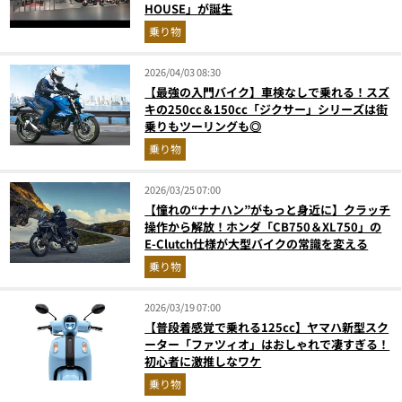
HOUSE」が誕生
乗り物
2026/04/03 08:30
【最強の入門バイク】車検なしで乗れる！スズ
キの250cc＆150cc「ジクサー」シリーズは街
乗りもツーリングも◎
乗り物
2026/03/25 07:00
【憧れの“ナナハン”がもっと身近に】クラッチ
操作から解放！ホンダ「CB750＆XL750」の
E-Clutch仕様が大型バイクの常識を変える
乗り物
2026/03/19 07:00
【普段着感覚で乗れる125cc】ヤマハ新型スク
ーター「ファツィオ」はおしゃれで凄すぎる！
初心者に激推しなワケ
乗り物