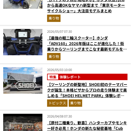
から高速OKなヤマハ新型まで「東京モーター
サイクルショー」大注目モデルまとめ
乗り物
2026/05/07 07:30
【最強の軽二輪スクーター】ホンダ
「ADV160」2026年版はここが進化した！街
乗りからツーリングまでこなす最新モデルを徹
底解説
乗り物
2026/05/03 10:00
特集
体験レポート
【ツーリングの新聖地】SHOEI初のテーマパー
クが誕生！本格ピザからプロの走り体験まで楽
しめる「SHOEI HELMET PARK」体験レポー
ト
トピックス
乗り物
2026/04/08 07:30
【原付二種乗り、歓喜】ハンターカブやモンキ
ー好き必見！ホンダの新たな秘密基地「Cub