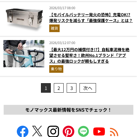
2026/03/17 08:00
【モバイルバッテリー発火の恐怖】充電OK!?
爆発リスクを減らす「最強保護ケース」とは？
雑貨
2026/03/12 07:00
【最大12万円の補償付き!?】自転車泥棒を絶
望させる堅牢さ！欧州No.1ブランド「アブ
ス」の最強ロックが頼もしすぎる
乗り物
1
2
3
次へ
モノマックス最新情報をSNSでチェック！