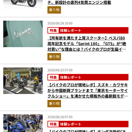
チ、新設計の直列4気筒エンジン搭載
乗り物
2026/06/28 10:00
特集
体験レポート
【所有欲を満たす上質スクーター】ベスパ80
周年記念モデル「Sprint 180」「GTS」が“絶
対買い”な理由とは？バイクのプロが生誕イベ
ントから実車レビュー！
乗り物
2026/06/23 07:00
特集
体験レポート
【バイクのプロが現地レポ】スズキ・カワサキ
から中国新興ブランドまで「東京モーターサイ
クルショー」を沸かせた規格外の最新鋭モデル
をピックアップ！
乗り物
2026/06/18 07:00
特集
体験レポート
【バイクのプロが現地レポ】ホンダ次世代CB