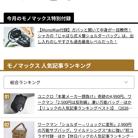
今月のモノマックス特別付録
【MonoMax付録】ガバッと開いて中身が一目瞭然！
シャカの「じゃばら式４層ショルダーバッグ」は、出
し入れのしやすさも過去最高レベルだった！
モノマックス 人気記事ランキング
ユニクロ「本業メーカー顔負け」奇跡の4,990円、ワ
ークマン「2,500円は反則級」凄い万能バッグ…ほか
【リュックの人気記事ランキングベスト3】（2026年
6月版）
ワークマン「ショルダー⇔リュックに変形」2,900円
の万能サブバッグ、ワイルドシングス“水に強い”初コ
ラボ付録…ほか【休日バッグの人気記事ランキングベ