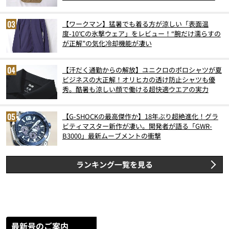
スト3】（2026年6月版）
【ワークマン】猛暑でも着る方が涼しい「表面温
度-10℃の氷撃ウェア」をレビュー！“腕だけ濡らすの
が正解”の気化冷却機能が凄い
【汗だく通勤からの解放】ユニクロのポロシャツが夏
ビジネスの大正解！オリヒカの透け防止シャツも優
秀。酷暑も涼しい顔で働ける超快適ウエアの実力
【G-SHOCKの最高傑作か】18年ぶり超絶進化！グラ
ビティマスター新作が凄い。開発者が語る「GWR-
B3000」最新ムーブメントの衝撃
ランキング一覧を見る
最新号のご案内