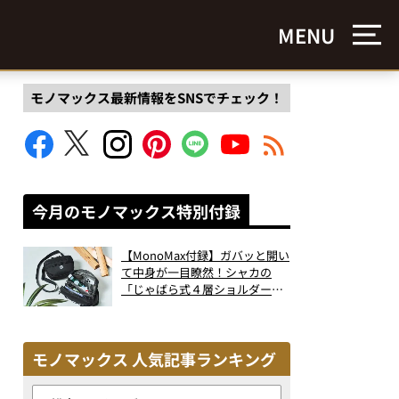
MENU
モノマックス最新情報をSNSでチェック！
今月のモノマックス特別付録
【MonoMax付録】ガバッと開い
て中身が一目瞭然！シャカの
「じゃばら式４層ショルダーバ
ッグ」は、出し入れのしやすさ
も過去最高レベルだった！
モノマックス 人気記事ランキング