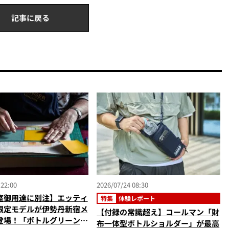
記事に戻る
 22:00
2026/07/24 08:30
室御用達に別注】エッティ
特集
体験レポート
限定モデルが伊勢丹新宿メ
【付録の常識超え】コールマン「財
登場！「ボトルグリーン＆
布一体型ボトルショルダー」が最高