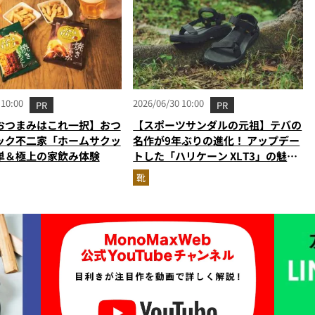
 10:00
2026/06/30 10:00
PR
PR
おつまみはこれ一択】おつ
【スポーツサンダルの元祖】テバの
ック不二家「ホームサクッ
名作が9年ぶりの進化！ アップデー
単＆極上の家飲み体験
トした「ハリケーン XLT3」の魅力
を識者があらゆる角度から徹底解
靴
説！