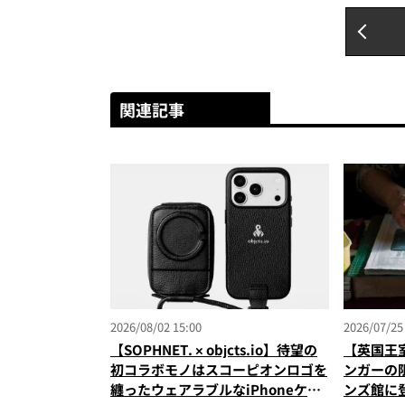
関連記事
2026/08/02 15:00
2026/07/25
【SOPHNET. × objcts.io】待望の
【英国王
初コラボモノはスコーピオンロゴを
ンガーの
纏ったウェアラブルなiPhoneケー
ンズ館に