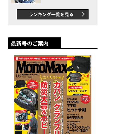
者が語る「GWR-B3000」最
新ムーブメントの衝撃
ランキング一覧を見る
最新号のご案内