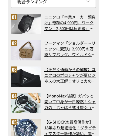
ユニクロ「本業メーカー顔負
け」奇跡の4,990円、ワーク
マン「2,500円は反則級」凄
い万能バッグ…ほか【リュッ
クの人気記事ランキングベス
ワークマン「ショルダー⇔リ
ト3】（2026年6月版）
ュックに変形」2,900円の万
能サブバッグ、ワイルドシン
グス“水に強い”初コラボ付
録…ほか【休日バッグの人気
【汗だく通勤からの解放】ユ
記事ランキングベスト3】
ニクロのポロシャツが夏ビジ
（2026年6月版）
ネスの大正解！オリヒカの透
け防止シャツも優秀。酷暑も
涼しい顔で働ける超快適ウエ
【MonoMax付録】ガバッと
アの実力
開いて中身が一目瞭然！シャ
カの「じゃばら式４層ショル
ダーバッグ」は、出し入れの
しやすさも過去最高レベルだ
【G-SHOCKの最高傑作か】
った！
18年ぶり超絶進化！グラビテ
ィマスター新作が凄い。開発