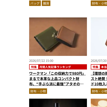
ス！
ネイビー
バッグ
雑貨
財布・小
ズに注目
2026/07/22 15:00
2026/07/20
特集
月間人気記事ランキング
特集
本当
ワークマン「この収納力で980円」
【理想の
まるで本革な上品コンパクト財
スト絶賛
布、“手ぶら派に最強”アタオのオ
ド10枚
ールインワン…ほか【財布の人気記
コーディ
財布・小物
財布・小
事ランキングベスト3】（2026年6
ュー。使
月版）
エブロレ