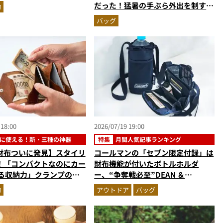
」2色の最高峰レザーグッ
だった！猛暑の手ぶら外出を制す
物
『MonoMax8月号増刊』付録の実
バッグ
力をスタイリストが徹底レポ
 18:00
2026/07/19 19:00
に使える！新・三種の神器
特集
月間人気記事ランキング
財布ついに発見】スタイリ
コールマンの「セブン限定付録」は
！「コンパクトなのにカー
財布機能が付いたボトルホルダ
入る収納力」クランプのア
ー、“争奪戦必至”DEAN ＆
オンウォレットを徹底レビ
DELUCAの豪華2点セット…ほか
物
アウトドア
バッグ
い込むほどにツヤが出るプ
【付録の人気記事ランキングベスト
ザーも優秀
3】（2026年6月版）