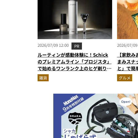
2026/07/09 12:00
2026/07/09
PR
ルーティンが感動体験に！Schick
【家飲み
のプレミアムライン「プロジスタ」
まみスナ
で始めるワンランク上のヒゲ剃り習
と」で簡
慣
雑貨
グルメ