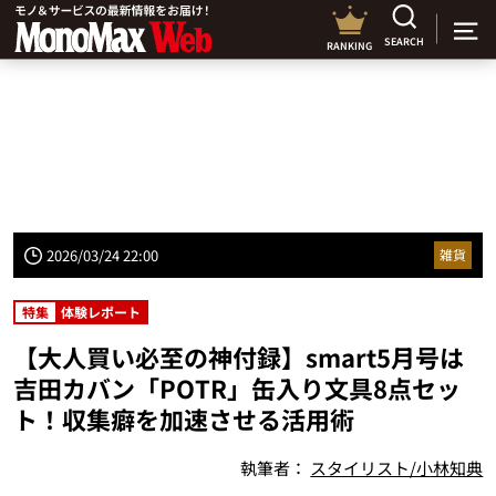
SEARCH
RANKING
2026/03/24 22:00
雑貨
特集
体験レポート
【大人買い必至の神付録】smart5月号は
吉田カバン「POTR」缶入り文具8点セッ
ト！収集癖を加速させる活用術
執筆者：
スタイリスト/小林知典