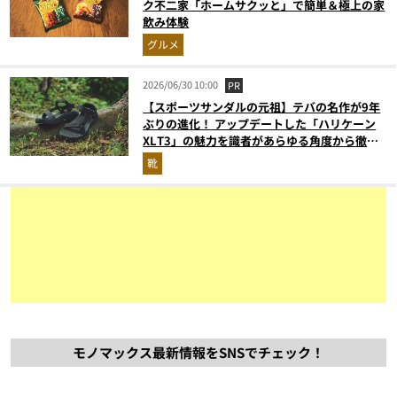
ク不二家「ホームサクッと」で簡単＆極上の家
飲み体験
グルメ
2026/06/30 10:00
PR
【スポーツサンダルの元祖】テバの名作が9年
ぶりの進化！ アップデートした「ハリケーン
XLT3」の魅力を識者があらゆる角度から徹底
解説！
靴
モノマックス最新情報をSNSでチェック！