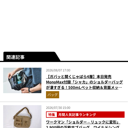
関連記事
2026/08/07 17:00
【ガバッと開くじゃばら4層】本日発売
MonoMax付録「シャカ」のショルダーバッグ
が凄すぎる！500mLペット収納＆背面メッシ
ュでベタつかない
バッグ
2026/07/30 15:00
特集
月間人気記事ランキング
ワークマン「ショルダー⇔リュックに変形」
2,900円の万能サブバッグ、ワイルドシング