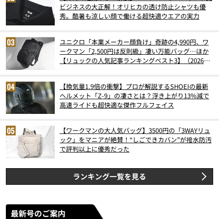
ビジネスの大正解！オリヒカの透け防止シャツも優
秀。酷暑も涼しい顔で働ける超快適ウエアの実力
ユニクロ「本業メーカー顔負け」奇跡の4,990円、ワ
ークマン「2,500円は反則級」凄い万能バッグ…ほか
【リュックの人気記事ランキングベスト3】（2026年
6月版）
【換気量1.9倍の衝撃】プロが解説するSHOEIの最新
ヘルメット「Z-9」の凄さとは？浮き上がり13%減で
高速ライドも超快適な傑作フルフェイス
【ワークマンの大人気バッグ】3500円の「3WAYリュ
ック」をマニアが絶賛！“しごできカバン”が撥水防汚
で評判以上に優秀だった
ランキング一覧を見る
最新号のご案内