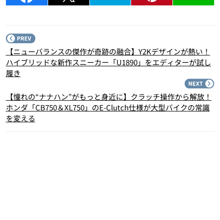
P
【ニューバランスの傑作が奇跡の融合】Y2Kデザインが熱い！
ハイブリッドな新作スニーカー「U1890」をエディターが試し
履き
N
【憧れの“ナナハン”がもっと身近に】クラッチ操作から解放！
ホンダ「CB750＆XL750」のE-Clutch仕様が大型バイクの常識
を変える