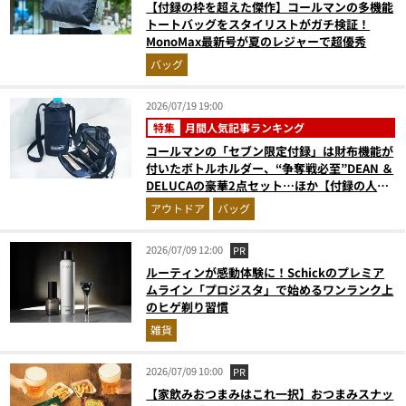
【付録の枠を超えた傑作】コールマンの多機能
トートバッグをスタイリストがガチ検証！
MonoMax最新号が夏のレジャーで超優秀
バッグ
2026/07/19 19:00
特集
月間人気記事ランキング
コールマンの「セブン限定付録」は財布機能が
付いたボトルホルダー、“争奪戦必至”DEAN ＆
DELUCAの豪華2点セット…ほか【付録の人気
記事ランキングベスト3】（2026年6月版）
アウトドア
バッグ
2026/07/09 12:00
PR
ルーティンが感動体験に！Schickのプレミア
ムライン「プロジスタ」で始めるワンランク上
のヒゲ剃り習慣
雑貨
2026/07/09 10:00
PR
【家飲みおつまみはこれ一択】おつまみスナッ