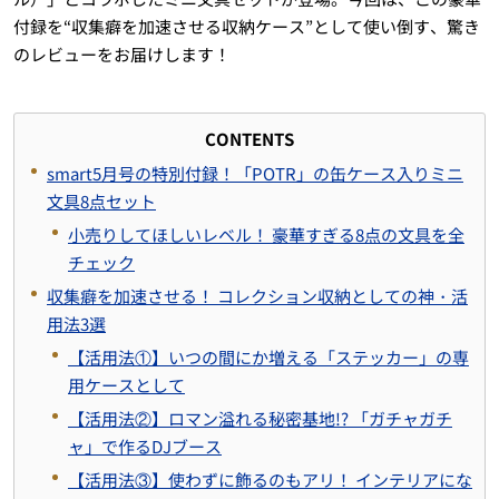
付録を“収集癖を加速させる収納ケース”として使い倒す、驚き
のレビューをお届けします！
CONTENTS
smart5月号の特別付録！「POTR」の缶ケース入りミニ
文具8点セット
小売りしてほしいレベル！ 豪華すぎる8点の文具を全
チェック
収集癖を加速させる！ コレクション収納としての神・活
用法3選
【活用法①】いつの間にか増える「ステッカー」の専
用ケースとして
【活用法②】ロマン溢れる秘密基地!? 「ガチャガチ
ャ」で作るDJブース
【活用法③】使わずに飾るのもアリ！ インテリアにな