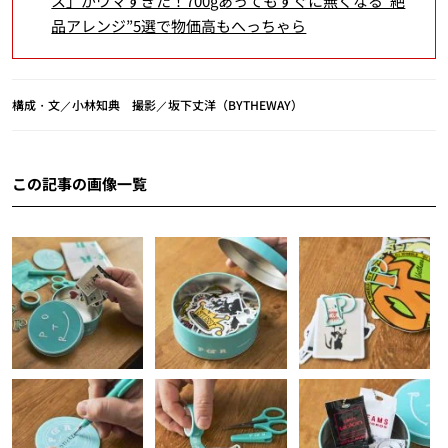
ス」がウマすぎた！700gあってもすぐに無くなる“絶
品アレンジ”5選で物価高もへっちゃら
構成・文／小林知典 撮影／坂下丈洋（BYTHEWAY）
この記事の画像一覧