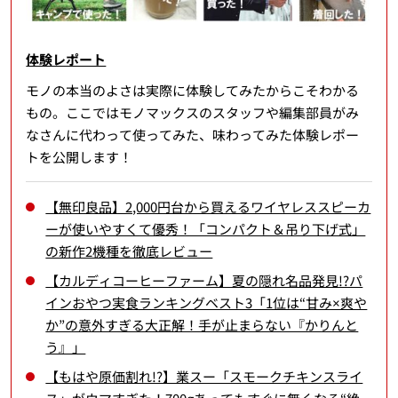
体験レポート
モノの本当のよさは実際に体験してみたからこそわかる
もの。ここではモノマックスのスタッフや編集部員がみ
なさんに代わって使ってみた、味わってみた体験レポー
トを公開します！
【無印良品】2,000円台から買えるワイヤレススピーカ
ーが使いやすくて優秀！「コンパクト＆吊り下げ式」
の新作2機種を徹底レビュー
【カルディコーヒーファーム】夏の隠れ名品発見!?パ
インおやつ実食ランキングベスト3「1位は“甘み×爽や
か”の意外すぎる大正解！手が止まらない『かりんと
う』」
【もはや原価割れ!?】業スー「スモークチキンスライ