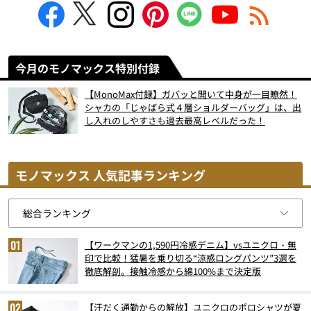
今月のモノマックス特別付録
【MonoMax付録】ガバッと開いて中身が一目瞭然！
シャカの「じゃばら式４層ショルダーバッグ」は、出
し入れのしやすさも過去最高レベルだった！
モノマックス 人気記事ランキング
【ワークマンの1,590円冷感デニム】vsユニクロ・無
印で比較！猛暑を乗り切る“涼感ロングパンツ”3選を
徹底解剖。接触冷感から綿100%まで決定版
【汗だく通勤からの解放】ユニクロのポロシャツが夏