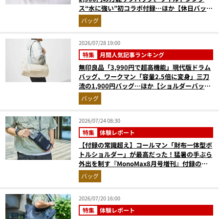
ス“水に強い”初コラボ付録…ほか【休日バッグ
の人気記事ランキングベスト3】（2026年6月
バッグ
版）
2026/07/28 19:00
特集
月間人気記事ランキング
無印良品「3,990円で超高機能」現代版ドラム
バッグ、ワークマン「容量2.5倍に変身」三刀
流の1,900円バッグ…ほか【ショルダーバッグ
の人気記事ランキングベスト3】（2026年6月
バッグ
版）
2026/07/24 08:30
特集
体験レポート
【付録の常識超え】コールマン「財布一体型ボ
トルショルダー」が最高だった！猛暑の手ぶら
外出を制す『MonoMax8月号増刊』付録の実
力をスタイリストが徹底レポ
バッグ
2026/07/20 16:00
特集
体験レポート