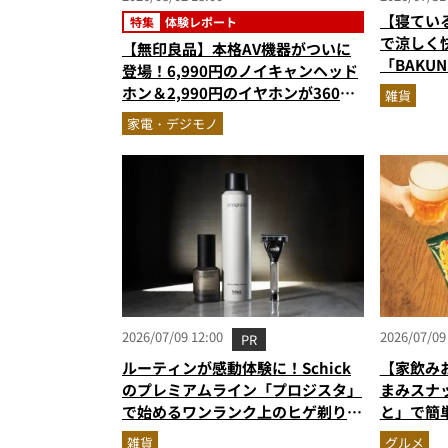
【寝てい
特集
体験レポート
で涼しく
【無印良品】本格AV機器がついに
「BAKU
登場！6,990円のノイキャンヘッド
が優秀す
ホン＆2,990円のイヤホンが360度
雑貨
スキなしの本気作だった
家電・デジモノ
2026/07/09 12:00
2026/07/09
PR
ルーティンが感動体験に！Schick
【家飲み
のプレミアムライン「プロジスタ」
まみスナ
で始めるワンランク上のヒゲ剃り習
と」で簡
慣
雑貨
グルメ