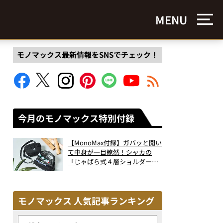
MENU
モノマックス最新情報をSNSでチェック！
今月のモノマックス特別付録
【MonoMax付録】ガバッと開い
て中身が一目瞭然！シャカの
「じゃばら式４層ショルダーバ
ッグ」は、出し入れのしやすさ
も過去最高レベルだった！
モノマックス 人気記事ランキング