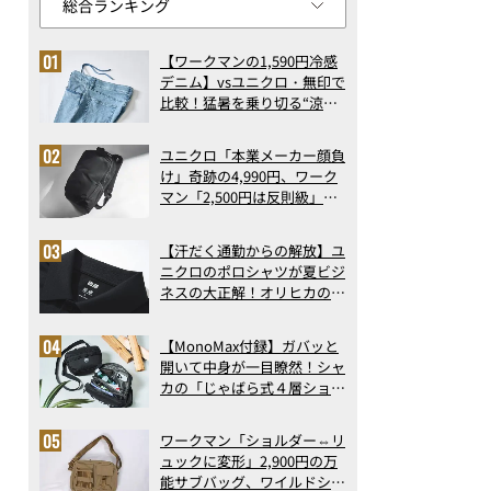
【ワークマンの1,590円冷感
デニム】vsユニクロ・無印で
比較！猛暑を乗り切る“涼感
ロングパンツ”3選を徹底解
剖。接触冷感から綿100%ま
ユニクロ「本業メーカー顔負
で決定版
け」奇跡の4,990円、ワーク
マン「2,500円は反則級」凄
い万能バッグ…ほか【リュッ
クの人気記事ランキングベス
【汗だく通勤からの解放】ユ
ト3】（2026年6月版）
ニクロのポロシャツが夏ビジ
ネスの大正解！オリヒカの透
け防止シャツも優秀。酷暑も
涼しい顔で働ける超快適ウエ
【MonoMax付録】ガバッと
アの実力
開いて中身が一目瞭然！シャ
カの「じゃばら式４層ショル
ダーバッグ」は、出し入れの
しやすさも過去最高レベルだ
ワークマン「ショルダー⇔リ
った！
ュックに変形」2,900円の万
能サブバッグ、ワイルドシン