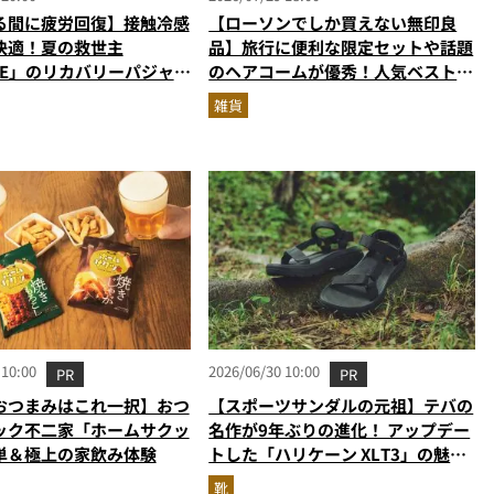
る間に疲労回復】接触冷感
【ローソンでしか買えない無印良
快適！夏の救世主
品】旅行に便利な限定セットや話題
NE」のリカバリーパジャマ
のヘアコームが優秀！人気ベスト3
ぎる
を無印マニアが解説
雑貨
 10:00
2026/06/30 10:00
PR
PR
おつまみはこれ一択】おつ
【スポーツサンダルの元祖】テバの
ック不二家「ホームサクッ
名作が9年ぶりの進化！ アップデー
単＆極上の家飲み体験
トした「ハリケーン XLT3」の魅力
を識者があらゆる角度から徹底解
靴