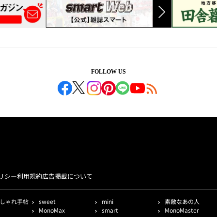
FOLLOW US
リシー
利用規約
広告掲載について
しゃれ手帖
sweet
mini
素敵なあの人
MonoMax
smart
MonoMaster