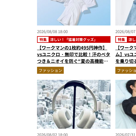
2026/08/08 18:00
2026/08/07
特集
涼しい！「猛暑対策グッズ」
特集
涼し
【ワークマンの1枚約495円神作】
【ワークマ
vsユニクロ・無印で比較！汗のベタ
ム】vs
つき＆ニオイを防ぐ“夏の高機能イ
を乗り切
ンナー”3選を徹底解剖。あなたに
を徹底解
ファッション
ファッシ
最適な1着は？
まで決定
2026/08/02 18:00
2026/07/31