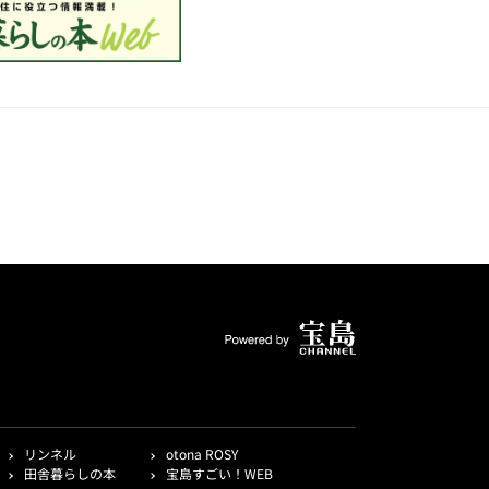
リンネル
otona ROSY
田舎暮らしの本
宝島すごい！WEB