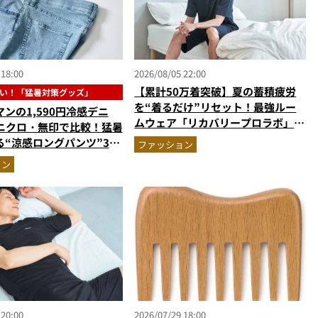
 18:00
2026/08/05 22:00
【累計50万着突破】夏の蓄積疲労
い！「猛暑対策グッズ」
を“着るだけ”リセット！最強ルー
ンの1,590円冷感デニ
ムウェア「リカバリープロラボ」に
ユニクロ・無印で比較！猛暑
新色登場
る“涼感ロングパンツ”3選
ファッション
剖。接触冷感から綿100%
ョン
版
 20:00
2026/07/29 18:00