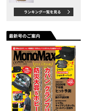
グス“水に強い”初コラボ付
録…ほか【休日バッグの人気
ランキング一覧を見る
記事ランキングベスト3】
（2026年6月版）
最新号のご案内