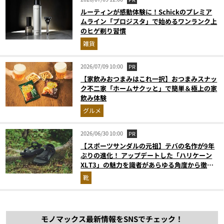
ルーティンが感動体験に！Schickのプレミア
ムライン「プロジスタ」で始めるワンランク上
のヒゲ剃り習慣
雑貨
2026/07/09 10:00
PR
【家飲みおつまみはこれ一択】おつまみスナッ
ク不二家「ホームサクッと」で簡単＆極上の家
飲み体験
グルメ
2026/06/30 10:00
PR
【スポーツサンダルの元祖】テバの名作が9年
ぶりの進化！ アップデートした「ハリケーン
XLT3」の魅力を識者があらゆる角度から徹底
解説！
靴
モノマックス最新情報をSNSでチェック！