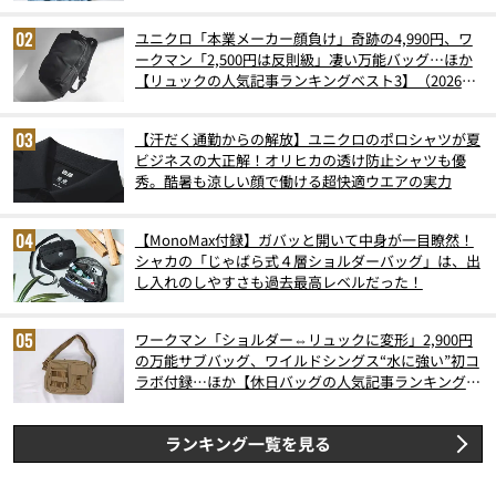
ユニクロ「本業メーカー顔負け」奇跡の4,990円、ワ
ークマン「2,500円は反則級」凄い万能バッグ…ほか
【リュックの人気記事ランキングベスト3】（2026年
6月版）
【汗だく通勤からの解放】ユニクロのポロシャツが夏
ビジネスの大正解！オリヒカの透け防止シャツも優
秀。酷暑も涼しい顔で働ける超快適ウエアの実力
【MonoMax付録】ガバッと開いて中身が一目瞭然！
シャカの「じゃばら式４層ショルダーバッグ」は、出
し入れのしやすさも過去最高レベルだった！
ワークマン「ショルダー⇔リュックに変形」2,900円
の万能サブバッグ、ワイルドシングス“水に強い”初コ
ラボ付録…ほか【休日バッグの人気記事ランキングベ
スト3】（2026年6月版）
ランキング一覧を見る