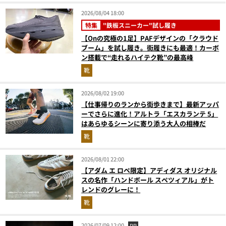
2026/08/04 18:00
特集
"鉄板スニーカー"試し履き
【Onの究極の1足】PAFデザインの「クラウド
ブーム」を試し履き。街履きにも最適！カーボ
ン搭載で“走れるハイテク靴”の最高峰
靴
2026/08/02 19:00
【仕事帰りのランから街歩きまで】最新アッパ
ーでさらに進化！アルトラ「エスカランテ 5」
はあらゆるシーンに寄り添う大人の相棒だ
靴
2026/08/01 22:00
【アダム エ ロペ限定】アディダス オリジナル
スの名作「ハンドボール スペツィアル」がト
レンドのグレーに！
靴
2026/07/09 12:00
PR