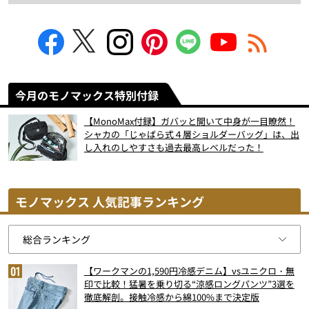
今月のモノマックス特別付録
【MonoMax付録】ガバッと開いて中身が一目瞭然！
シャカの「じゃばら式４層ショルダーバッグ」は、出
し入れのしやすさも過去最高レベルだった！
モノマックス 人気記事ランキング
【ワークマンの1,590円冷感デニム】vsユニクロ・無
印で比較！猛暑を乗り切る“涼感ロングパンツ”3選を
徹底解剖。接触冷感から綿100%まで決定版