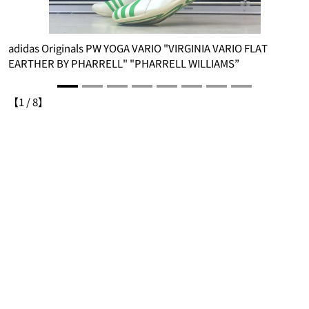
adidas Originals PW YOGA VARIO "VIRGINIA VARIO FLAT
a
EARTHER BY PHARRELL" "PHARRELL WILLIAMS”
E
【
1
/
8
】