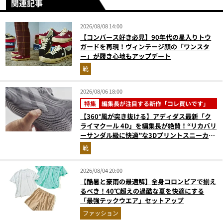
関連記事
2026/08/08 14:00
【コンバース好き必見】90年代の星入りトウ
ガードを再現！ヴィンテージ顔の「ワンスタ
ー」が履き心地もアップデート
靴
2026/08/06 18:00
特集
編集長が注目する新作「コレ買いです」
【360°風が突き抜ける】アディダス最新「ク
ライマクール 4D」を編集長が絶賛！“リカバリ
ーサンダル級に快適”な3Dプリントスニーカー
『コレ買いです』Vol.173
靴
2026/08/04 20:00
【酷暑と豪雨の最適解】全身コロンビアで揃え
るべき！40℃超えの過酷な夏を快適にする
「最強テックウエア」セットアップ
ファッション