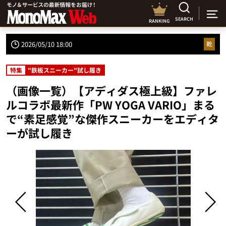
SEARCH
RANKING
2026/05/10 18:00
靴
特集
"鉄板スニーカー"試し履き
（画像一覧）【アディダス極上級】ファレ
ルコラボ最新作「PW YOGA VARIO」まる
で“素足感覚”な傑作スニーカーをエディタ
ーが試し履き