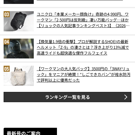
ユニクロ「本業メーカー顔負け」奇跡の4,990円、ワ
ークマン「2,500円は反則級」凄い万能バッグ…ほか
【リュックの人気記事ランキングベスト3】（2026年
6月版）
【換気量1.9倍の衝撃】プロが解説するSHOEIの最新
ヘルメット「Z-9」の凄さとは？浮き上がり13%減で
高速ライドも超快適な傑作フルフェイス
【ワークマンの大人気バッグ】3500円の「3WAYリュ
ック」をマニアが絶賛！“しごできカバン”が撥水防汚
で評判以上に優秀だった
ランキング一覧を見る
最新号のご案内