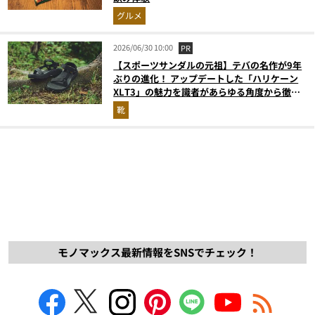
グルメ
2026/06/30 10:00
PR
【スポーツサンダルの元祖】テバの名作が9年
ぶりの進化！ アップデートした「ハリケーン
XLT3」の魅力を識者があらゆる角度から徹底
解説！
靴
モノマックス最新情報をSNSでチェック！