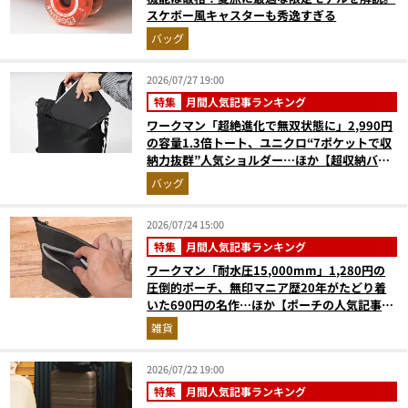
スケボー風キャスターも秀逸すぎる
バッグ
2026/07/27 19:00
特集
月間人気記事ランキング
ワークマン「超絶進化で無双状態に」2,990円
の容量1.3倍トート、ユニクロ“7ポケットで収
納力抜群”人気ショルダー…ほか【超収納バッ
グの人気記事ランキングベスト3】（2026年6
バッグ
月版）
2026/07/24 15:00
特集
月間人気記事ランキング
ワークマン「耐水圧15,000mm」1,280円の
圧倒的ポーチ、無印マニア歴20年がたどり着
いた690円の名作…ほか【ポーチの人気記事ラ
ンキングベスト3】（2026年6月版）
雑貨
2026/07/22 19:00
特集
月間人気記事ランキング