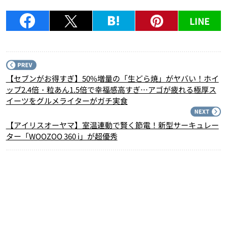
LINE
P
【セブンがお得すぎ】50%増量の「生どら焼」がヤバい！ホイ
ップ2.4倍・粒あん1.5倍で幸福感高すぎ…アゴが疲れる極厚ス
イーツをグルメライターがガチ実食
N
【アイリスオーヤマ】室温連動で賢く節電！新型サーキュレー
ター「WOOZOO 360 i」が超優秀