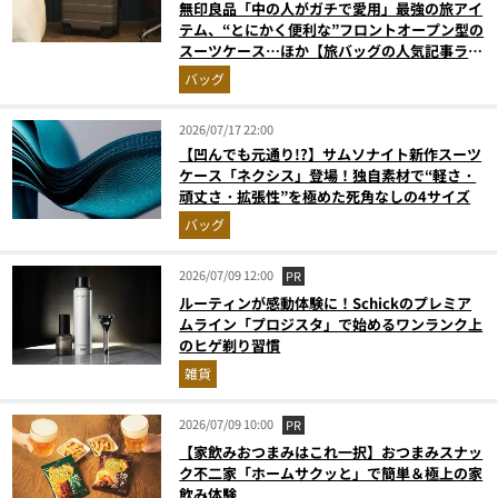
無印良品「中の人がガチで愛用」最強の旅アイ
テム、“とにかく便利な”フロントオープン型の
スーツケース…ほか【旅バッグの人気記事ラン
キングベスト3】（2026年6月版）
バッグ
2026/07/17 22:00
【凹んでも元通り!?】サムソナイト新作スーツ
ケース「ネクシス」登場！独自素材で“軽さ・
頑丈さ・拡張性”を極めた死角なしの4サイズ
バッグ
2026/07/09 12:00
PR
ルーティンが感動体験に！Schickのプレミア
ムライン「プロジスタ」で始めるワンランク上
のヒゲ剃り習慣
雑貨
2026/07/09 10:00
PR
【家飲みおつまみはこれ一択】おつまみスナッ
ク不二家「ホームサクッと」で簡単＆極上の家
飲み体験