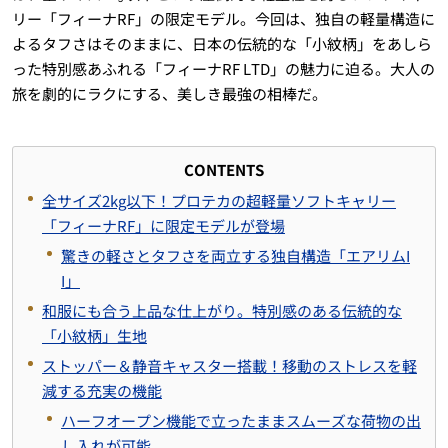
リー「フィーナRF」の限定モデル。今回は、独自の軽量構造に
よるタフさはそのままに、日本の伝統的な「小紋柄」をあしら
った特別感あふれる「フィーナRF LTD」の魅力に迫る。大人の
旅を劇的にラクにする、美しき最強の相棒だ。
CONTENTS
全サイズ2kg以下！プロテカの超軽量ソフトキャリー
「フィーナRF」に限定モデルが登場
驚きの軽さとタフさを両立する独自構造「エアリムI
I」
和服にも合う上品な仕上がり。特別感のある伝統的な
「小紋柄」生地
ストッパー＆静音キャスター搭載！移動のストレスを軽
減する充実の機能
ハーフオープン機能で立ったままスムーズな荷物の出
し入れが可能