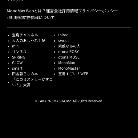
MonoMax Webとは？
運営会社
採用情報
プライバシーポリシー
利用規約
広告掲載について
宝島チャンネル
InRed
大人のおしゃれ手帖
sweet
mini
素敵なあの人
リンネル
otona ROSY
SPRiNG
otona MUSE
GLOW
MonoMax
smart
MonoMaster
田舎暮らしの本
宝島すごい！WEB
『このミステリーがすご
い！』大賞
© TAKARAJIMASHA,Inc. All Rights Reserved.