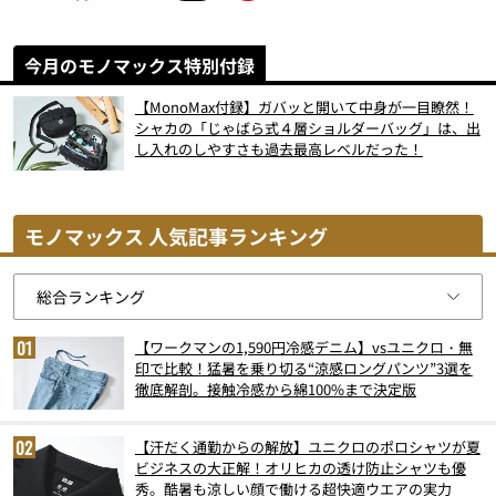
今月のモノマックス特別付録
【MonoMax付録】ガバッと開いて中身が一目瞭然！
シャカの「じゃばら式４層ショルダーバッグ」は、出
し入れのしやすさも過去最高レベルだった！
モノマックス 人気記事ランキング
【ワークマンの1,590円冷感デニム】vsユニクロ・無
印で比較！猛暑を乗り切る“涼感ロングパンツ”3選を
徹底解剖。接触冷感から綿100%まで決定版
【汗だく通勤からの解放】ユニクロのポロシャツが夏
ビジネスの大正解！オリヒカの透け防止シャツも優
秀。酷暑も涼しい顔で働ける超快適ウエアの実力