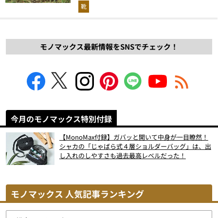
解説！
靴
モノマックス最新情報をSNSでチェック！
今月のモノマックス特別付録
【MonoMax付録】ガバッと開いて中身が一目瞭然！
シャカの「じゃばら式４層ショルダーバッグ」は、出
し入れのしやすさも過去最高レベルだった！
モノマックス 人気記事ランキング