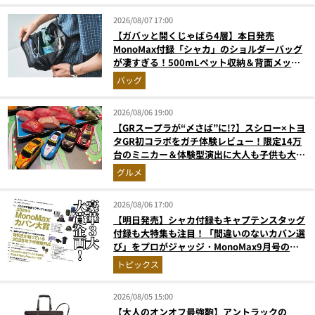
2026/08/07 17:00
【ガバッと開くじゃばら4層】本日発売
MonoMax付録「シャカ」のショルダーバッグ
が凄すぎる！500mLペット収納＆背面メッシ
ュでベタつかない
バッグ
2026/08/06 19:00
【GRスープラが“〆さば”に!?】スシロー×トヨ
タGR初コラボをガチ体験レビュー！限定14万
台のミニカー＆体験型演出に大人も子供も大興
奮間違いなし
グルメ
2026/08/06 17:00
【明日発売】シャカ付録もキャプテンスタッグ
付録も大特集も注目！「間違いのないカバン選
び」をプロがジャッジ・MonoMax9月号の目
次を公開
トピックス
2026/08/05 15:00
【大人のオンオフ最強鞄】アントラックの