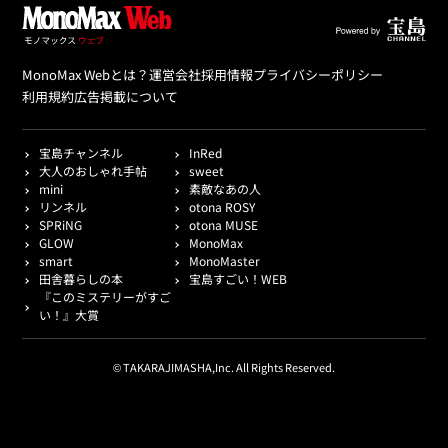
MonoMax Webとは？
運営会社
採用情報
プライバシーポリシー
利用規約
広告掲載について
宝島チャンネル
InRed
大人のおしゃれ手帖
sweet
mini
素敵なあの人
リンネル
otona ROSY
SPRiNG
otona MUSE
GLOW
MonoMax
smart
MonoMaster
田舎暮らしの本
宝島すごい！WEB
『このミステリーがすご
い！』大賞
© TAKARAJIMASHA,Inc. All Rights Reserved.