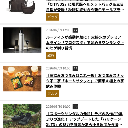
「CITY/DS」に現代版ヘルメットバッグ＆三日
月型が登場！秋服に絶対合う新色モールブラウ
ンが傑作
バッグ
2026/07/09 12:00
PR
ルーティンが感動体験に！Schickのプレミア
ムライン「プロジスタ」で始めるワンランク上
のヒゲ剃り習慣
雑貨
2026/07/09 10:00
PR
【家飲みおつまみはこれ一択】おつまみスナッ
ク不二家「ホームサクッと」で簡単＆極上の家
飲み体験
グルメ
2026/06/30 10:00
PR
【スポーツサンダルの元祖】テバの名作が9年
ぶりの進化！ アップデートした「ハリケーン
XLT3」の魅力を識者があらゆる角度から徹底