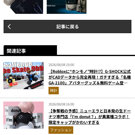
記事に戻る
関連記事
2026/08/08 19:00
【Robloxに“ホンモノ”時計!?】G-SHOCK公式
がCADデータから完全再現！ガチすぎる「名機
GA-2100」アバターグッズ＆無料ゲーム登場
が見逃せない
時計
2026/08/08 16:00
【争奪戦の予感】ニューエラと日本発の生ドー
ナツ専門店「I'm donut？」が異業種コラボ！
限定キャップがかわいすぎる
ファッション