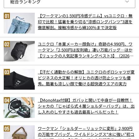
【ワークマンの1,590円冷感デニム】vsユニクロ・無
印で比較！猛暑を乗り切る“涼感ロングパンツ”3選を
徹底解剖。接触冷感から綿100%まで決定版
ユニクロ「本業メーカー顔負け」奇跡の4,990円、ワ
ークマン「2,500円は反則級」凄い万能バッグ…ほか
【リュックの人気記事ランキングベスト3】（2026年
6月版）
【汗だく通勤からの解放】ユニクロのポロシャツが夏
ビジネスの大正解！オリヒカの透け防止シャツも優
秀。酷暑も涼しい顔で働ける超快適ウエアの実力
【MonoMax付録】ガバッと開いて中身が一目瞭然！
シャカの「じゃばら式４層ショルダーバッグ」は、出
し入れのしやすさも過去最高レベルだった！
ワークマン「ショルダー⇔リュックに変形」2,900円
の万能サブバッグ、ワイルドシングス“水に強い”初コ