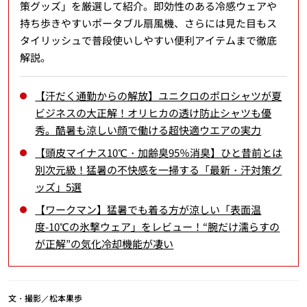
策グッズ」を厳選して紹介。即効性のある冷感ウェアや
持ち歩きやすいポータブル扇風機、さらには見た目もス
タイリッシュで普段使いしやすい便利アイテムまで徹底
解説。
【汗だく通勤からの解放】ユニクロのポロシャツが夏
ビジネスの大正解！オリヒカの透け防止シャツも優
秀。酷暑も涼しい顔で働ける超快適ウエアの実力
【頭皮マイナス10℃・加齢臭95％消臭】ひと昔前とは
別次元級！猛暑の不快感を一掃する「最新・汗対策グ
ッズ」5選
【ワークマン】猛暑でも着る方が涼しい「表面温
度-10℃の氷撃ウェア」をレビュー！“腕だけ濡らすの
が正解”の気化冷却機能が凄い
文・撮影／松本果歩