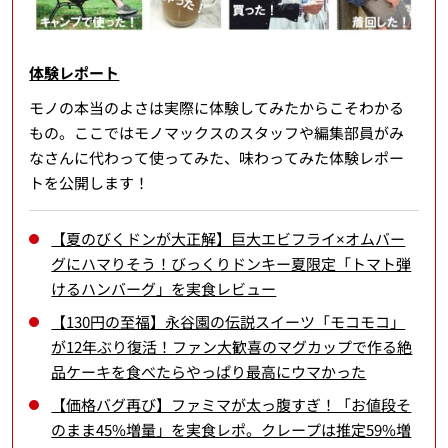
体験レポート
モノの本当のよさは実際に体験してみたからこそわかる
もの。ここではモノマックスのスタッフや編集部員がみ
なさんに代わって使ってみた、味わってみた体験レポー
トを公開します！
【夏のびくドンが大正解】巨大エビフライ×オムバー
グにハマりそう！びっくりドンキー夏限定「トマト弾
けるハンバーグ」を実食レビュー
【130円の至福】永谷園の伝説スイーツ「モコモコ」
が12年ぶり復活！ファン大歓喜のマグカップで作る絶
品ケーキを食べたらやっぱり最高にウマかった
【価格バグ再び】ファミマが太っ腹すぎ！「お値段そ
のまま45%増量」を実食レポ。クレープは推定59%増