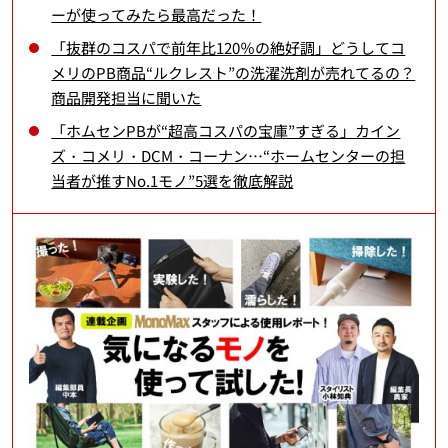
ーが使ってみたら最高だった！
「抜群のコスパで前年比120％の絶好調」どうしてコ
メリのPB商品“ルクレスト”の洗濯洗剤が売れてるの？
商品開発担当に聞いた
「ホムセンPBが“超高コスパの宝庫”すぎる」カイン
ズ・コメリ・DCM・コーナン…“ホームセンターの担
当者が推すNo.1モノ”5選を徹底解説