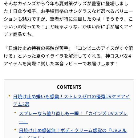
そんなカインズから今年も夏対策グッズが豊富に登場しまし
た！日傘や帽子、お手頃価格のサングラスなど選べるバリエー
ションも魅力ですが、筆者が特に注目したのは「そうそう、こ
ういうの待ってた！」と唸るような、かゆい所に手が届くアイ
デア商品たち。
「日焼け止め特有の感触が苦手」「コンビニのアイスがすぐ溶
ける」といった夏のイライラを解消してくれる、神コスパな4
アイテムを実際に試した本音レビューでお届けします！
CONTENTS
日焼け止め嫌いも感動！ストレスゼロの優秀UVケアアイ
テム2選
スプレーなら塗り直しも一瞬！「カインズ UVスプレ
ー」
日焼け止め感皆無！ボディクリーム感覚の「UVミル
キージェル」