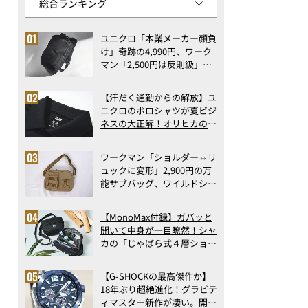
ユニクロ「本業メーカー顔負
け」奇跡の4,990円、ワーク
マン「2,500円は反則級」凄
い万能バッグ…ほか【リュッ
クの人気記事ランキングベス
【汗だく通勤からの解放】ユ
ト3】（2026年6月版）
ニクロのポロシャツが夏ビジ
ネスの大正解！オリヒカの透
け防止シャツも優秀。酷暑も
涼しい顔で働ける超快適ウエ
ワークマン「ショルダー⇔リ
アの実力
ュックに変形」2,900円の万
能サブバッグ、ワイルドシン
グス“水に強い”初コラボ付
録…ほか【休日バッグの人気
【MonoMax付録】ガバッと
記事ランキングベスト3】
開いて中身が一目瞭然！シャ
（2026年6月版）
カの「じゃばら式４層ショル
ダーバッグ」は、出し入れの
しやすさも過去最高レベルだ
【G-SHOCKの最高傑作か】
った！
18年ぶり超絶進化！グラビテ
ィマスター新作が凄い。開発