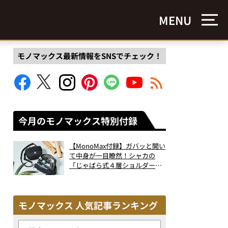
MENU
モノマックス最新情報をSNSでチェック！
今月のモノマックス特別付録
【MonoMax付録】ガバッと開い
て中身が一目瞭然！シャカの
「じゃばら式４層ショルダーバ
ッグ」は、出し入れのしやすさ
も過去最高レベルだった！
モノマックス 人気記事ランキング