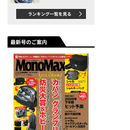
者が語る「GWR-B3000」最
新ムーブメントの衝撃
ランキング一覧を見る
最新号のご案内