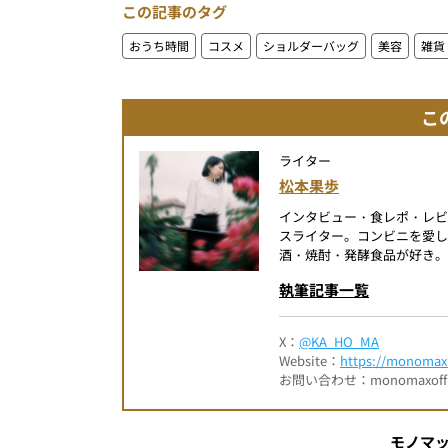
この記事のタグ
おうち時間
コスメ
ショルダーバッグ
美容
雑貨
こ
ライター
松本果歩
インタビュー・食レポ・レ
スライター。コンビニを愛し
酒・焼酎・発酵食品が好き。
執筆記事一覧
X：
@KA_HO_MA
Website：
https://monomax.
お問い合わせ：monomaxofficia
モノマ