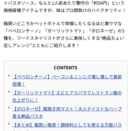
トパスタソース。なんと1人前あたり驚愕の「約54円」という
価格破壊アイテムですが、味はプロ顔負けのハイクオリティ！
箱買いどころかペットボトルで常備したくなるほど激ウマな
「ペペロンチーノ」「ガーリックトマト」「ボロネーゼ」の3
種を、フードスタイリストがさらに美味しくする“絶品ちょい
足しアレンジ”とともにご紹介します！
CONTENTS
【ペペロンチーノ】ベーコン＆ニンニク増し増しで食欲
倍増！
【ガーリックトマト】エビとアスパラでレストラン級の
仕上がりに！
【ボロネーゼ】粗挽き肉マスト！大人テイストなハーブ
香る絶品パスタ
【まとめ】箱買い推奨！調味料としても使える万能パス