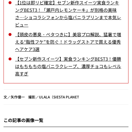
【1位は即リピ確定】セブン新作スイーツ実食ランキ
ングBEST3！「瀬戸内レモンケーキ」が別格の美味
さ…ショコラシフォンから塩バニラプリンまで本気レ
ビュー
【頭皮の悪臭・ベタつきに】美容プロ解説、猛暑で増
える“脂性フケ”を防ぐ！ドラッグストアで買える優秀
ヘアケア3選
【セブン新作スイーツ】実食ランキングBEST3！優勝
はもちもちの塩バニラクレープ、濃厚チョコもレベル
高すぎ
文／矢作優一 撮影／ULALA（SIESTA PLANET
この記事の画像一覧