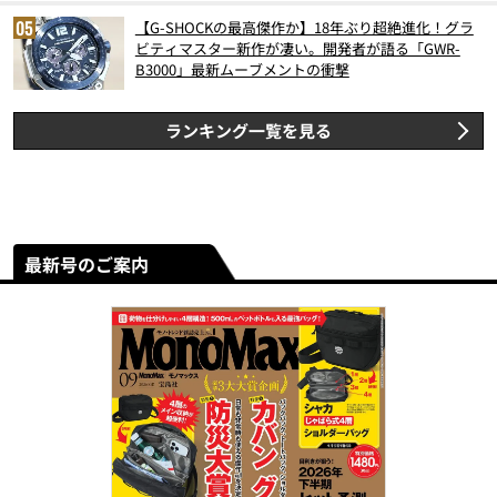
【G-SHOCKの最高傑作か】18年ぶり超絶進化！グラ
ビティマスター新作が凄い。開発者が語る「GWR-
B3000」最新ムーブメントの衝撃
ランキング一覧を見る
最新号のご案内