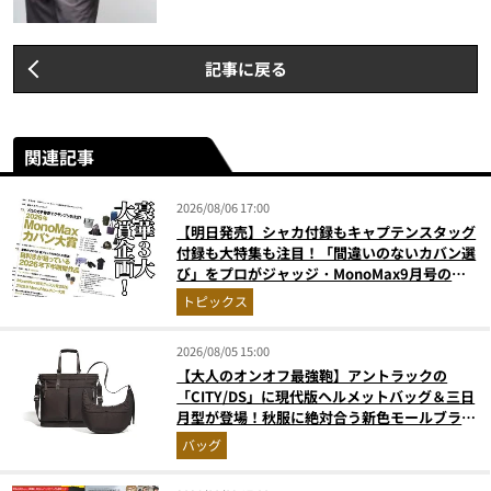
記事に戻る
関連記事
2026/08/06 17:00
【明日発売】シャカ付録もキャプテンスタッグ
付録も大特集も注目！「間違いのないカバン選
び」をプロがジャッジ・MonoMax9月号の目
次を公開
トピックス
2026/08/05 15:00
【大人のオンオフ最強鞄】アントラックの
「CITY/DS」に現代版ヘルメットバッグ＆三日
月型が登場！秋服に絶対合う新色モールブラウ
ンが傑作
バッグ