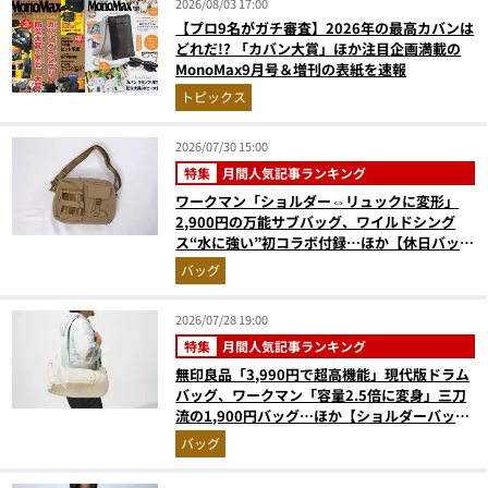
2026/08/03 17:00
【プロ9名がガチ審査】2026年の最高カバンは
どれだ!? 「カバン大賞」ほか注目企画満載の
MonoMax9月号＆増刊の表紙を速報
トピックス
2026/07/30 15:00
特集
月間人気記事ランキング
ワークマン「ショルダー⇔リュックに変形」
2,900円の万能サブバッグ、ワイルドシング
ス“水に強い”初コラボ付録…ほか【休日バッグ
の人気記事ランキングベスト3】（2026年6月
バッグ
版）
2026/07/28 19:00
特集
月間人気記事ランキング
無印良品「3,990円で超高機能」現代版ドラム
バッグ、ワークマン「容量2.5倍に変身」三刀
流の1,900円バッグ…ほか【ショルダーバッグ
の人気記事ランキングベスト3】（2026年6月
バッグ
版）