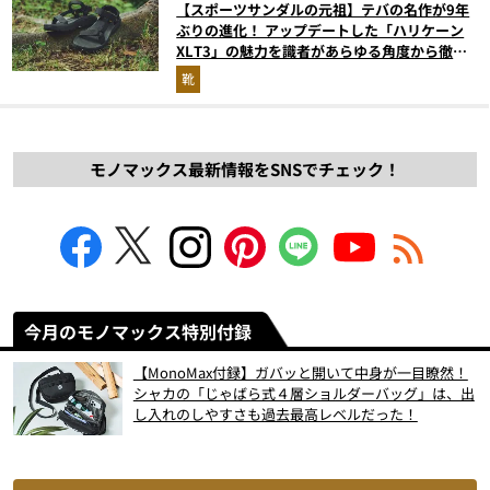
【スポーツサンダルの元祖】テバの名作が9年
ぶりの進化！ アップデートした「ハリケーン
XLT3」の魅力を識者があらゆる角度から徹底
解説！
靴
モノマックス最新情報をSNSでチェック！
今月のモノマックス特別付録
【MonoMax付録】ガバッと開いて中身が一目瞭然！
シャカの「じゃばら式４層ショルダーバッグ」は、出
し入れのしやすさも過去最高レベルだった！