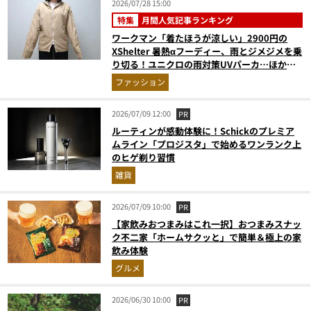
2026/07/28 15:00
特集
月間人気記事ランキング
ワークマン「着たほうが涼しい」2900円の
XShelter 暑熱αフーディー、雨とジメジメを乗
り切る！ユニクロの雨対策UVパーカ…ほか
【アウターの人気記事ランキングベスト3】
ファッション
（2026年6月版）
2026/07/09 12:00
PR
ルーティンが感動体験に！Schickのプレミア
ムライン「プロジスタ」で始めるワンランク上
のヒゲ剃り習慣
雑貨
2026/07/09 10:00
PR
【家飲みおつまみはこれ一択】おつまみスナッ
ク不二家「ホームサクッと」で簡単＆極上の家
飲み体験
グルメ
2026/06/30 10:00
PR