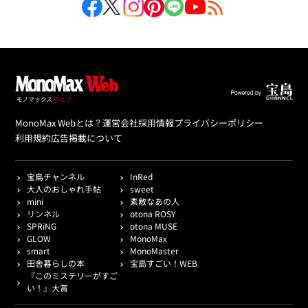
MonoMax Webとは？
運営会社
採用情報
プライバシーポリシー
利用規約
広告掲載について
宝島チャンネル
InRed
大人のおしゃれ手帖
sweet
mini
素敵なあの人
リンネル
otona ROSY
SPRiNG
otona MUSE
GLOW
MonoMax
smart
MonoMaster
田舎暮らしの本
宝島すごい！WEB
『このミステリーがすご
い！』大賞