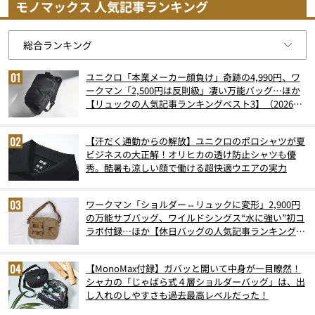
モノマックス 人気記事ランキング
ユニクロ「本業メーカー顔負け」奇跡の4,990円、ワ
ークマン「2,500円は反則級」凄い万能バッグ…ほか
【リュックの人気記事ランキングベスト3】（2026年
6月版）
【汗だく通勤からの解放】ユニクロのポロシャツが夏
ビジネスの大正解！オリヒカの透け防止シャツも優
秀。酷暑も涼しい顔で働ける超快適ウエアの実力
ワークマン「ショルダー⇔リュックに変形」2,900円
の万能サブバッグ、ワイルドシングス“水に強い”初コ
ラボ付録…ほか【休日バッグの人気記事ランキングベ
スト3】（2026年6月版）
【MonoMax付録】ガバッと開いて中身が一目瞭然！
シャカの「じゃばら式４層ショルダーバッグ」は、出
し入れのしやすさも過去最高レベルだった！