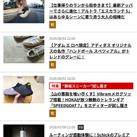
【仕事帰りのランから街歩きまで】最新アッパ
ーでさらに進化！アルトラ「エスカランテ 5」
はあらゆるシーンに寄り添う大人の相棒だ
靴
2026/08/01 22:00
【アダム エ ロペ限定】アディダス オリジナル
スの名作「ハンドボール スペツィアル」がト
レンドのグレーに！
靴
2026/08/01 18:00
特集
"鉄板スニーカー"試し履き
【山の悪路を喰い尽くす】Vibramメガグリッ
プ搭載！HOKAが放つ無敵のトレランギア
「SPEEDGOAT 7」をエディターが試し履き
靴
2026/07/09 12:00
PR
ルーティンが感動体験に！Schickのプレミア