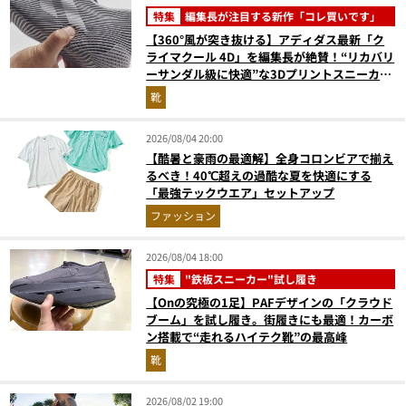
特集
編集長が注目する新作「コレ買いです」
【360°風が突き抜ける】アディダス最新「ク
ライマクール 4D」を編集長が絶賛！“リカバリ
ーサンダル級に快適”な3Dプリントスニーカー
『コレ買いです』Vol.173
靴
2026/08/04 20:00
【酷暑と豪雨の最適解】全身コロンビアで揃え
るべき！40℃超えの過酷な夏を快適にする
「最強テックウエア」セットアップ
ファッション
2026/08/04 18:00
特集
"鉄板スニーカー"試し履き
【Onの究極の1足】PAFデザインの「クラウド
ブーム」を試し履き。街履きにも最適！カーボ
ン搭載で“走れるハイテク靴”の最高峰
靴
2026/08/02 19:00