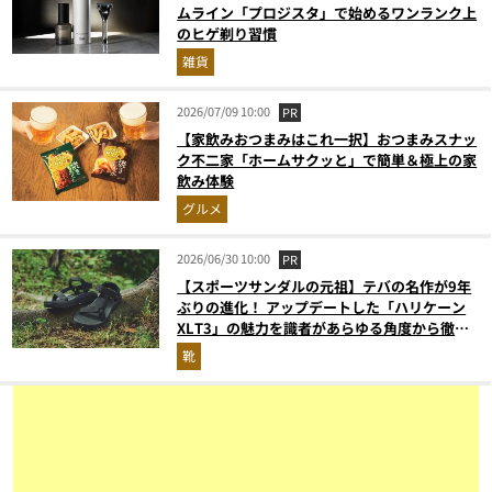
ムライン「プロジスタ」で始めるワンランク上
のヒゲ剃り習慣
雑貨
2026/07/09 10:00
PR
【家飲みおつまみはこれ一択】おつまみスナッ
ク不二家「ホームサクッと」で簡単＆極上の家
飲み体験
グルメ
2026/06/30 10:00
PR
【スポーツサンダルの元祖】テバの名作が9年
ぶりの進化！ アップデートした「ハリケーン
XLT3」の魅力を識者があらゆる角度から徹底
解説！
靴