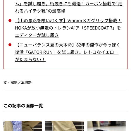
ム」を試し履き。街履きにも最適！カーボン搭載で“走
れるハイテク靴”の最高峰
【山の悪路を喰い尽くす】Vibramメガグリップ搭載！
HOKAが放つ無敵のトレランギア「SPEEDGOAT 7」を
エディターが試し履き
【ニューバランス夏の大本命】82年の傑作が今っぽく
復活「GATOR RUN」を試し履き。レトロなイエロー
がたまらない！
文・撮影／本間新
この記事の画像一覧