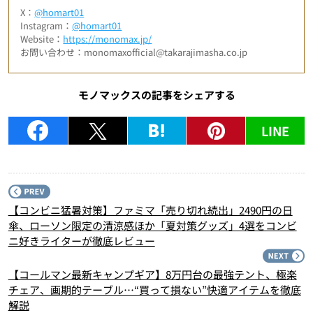
X：
@homart01
Instagram：
@homart01
Website：
https://monomax.jp/
お問い合わせ：monomaxofficial@takarajimasha.co.jp
モノマックスの記事をシェアする
LINE
P
【コンビニ猛暑対策】ファミマ「売り切れ続出」2490円の日
傘、ローソン限定の清涼感ほか「夏対策グッズ」4選をコンビ
ニ好きライターが徹底レビュー
N
【コールマン最新キャンプギア】8万円台の最強テント、極楽
チェア、画期的テーブル…“買って損ない”快適アイテムを徹底
解説