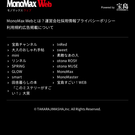
MonoMax Webとは？
運営会社
採用情報
プライバシーポリシー
利用規約
広告掲載について
宝島チャンネル
InRed
大人のおしゃれ手帖
sweet
mini
素敵なあの人
リンネル
otona ROSY
SPRiNG
otona MUSE
GLOW
MonoMax
smart
MonoMaster
田舎暮らしの本
宝島すごい！WEB
『このミステリーがすご
い！』大賞
© TAKARAJIMASHA,Inc. All Rights Reserved.