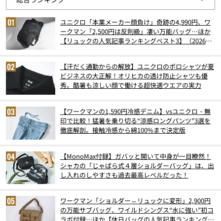
ユニクロ「本業メーカー顔負け」奇跡の4,990円、ワ
ークマン「2,500円は反則級」凄い万能バッグ…ほか
【リュックの人気記事ランキングベスト3】（2026年
6月版）
【汗だく通勤からの解放】ユニクロのポロシャツが夏
ビジネスの大正解！オリヒカの透け防止シャツも優
秀。酷暑も涼しい顔で働ける超快適ウエアの実力
【ワークマンの1,590円冷感デニム】vsユニクロ・無
印で比較！猛暑を乗り切る“涼感ロングパンツ”3選を
徹底解剖。接触冷感から綿100%まで決定版
【MonoMax付録】ガバッと開いて中身が一目瞭然！
シャカの「じゃばら式４層ショルダーバッグ」は、出
し入れのしやすさも過去最高レベルだった！
ワークマン「ショルダー⇔リュックに変形」2,900円
の万能サブバッグ、ワイルドシングス“水に強い”初コ
ラボ付録…ほか【休日バッグの人気記事ランキングベ