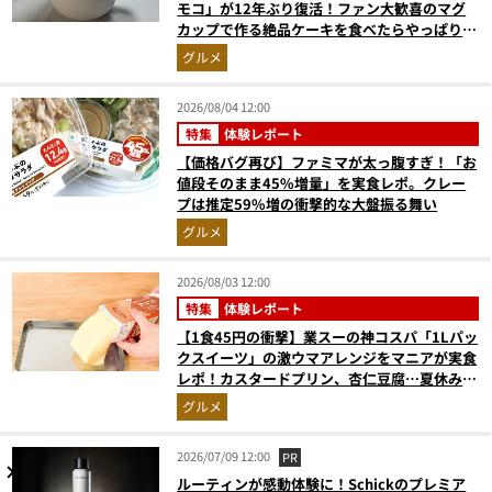
モコ」が12年ぶり復活！ファン大歓喜のマグ
カップで作る絶品ケーキを食べたらやっぱり最
高にウマかった
グルメ
2026/08/04 12:00
特集
体験レポート
【価格バグ再び】ファミマが太っ腹すぎ！「お
値段そのまま45%増量」を実食レポ。クレー
プは推定59%増の衝撃的な大盤振る舞い
グルメ
2026/08/03 12:00
特集
体験レポート
【1食45円の衝撃】業スーの神コスパ「1Lパッ
クスイーツ」の激ウマアレンジをマニアが実食
レポ！カスタードプリン、杏仁豆腐…夏休みの
おやつに最強すぎた
グルメ
2026/07/09 12:00
PR
ルーティンが感動体験に！Schickのプレミア