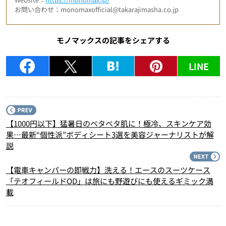
お問い合わせ：monomaxofficial@takarajimasha.co.jp
モノマックスの記事をシェアする
LINE
P
【1000円以下】猛暑日のベタベタ肌に！極冷、スキンケア効
果…最新“個性派”ボディシート3選を美容ジャーナリストが解
説
N
【電車キャンパーの即戦力】洗える！エースのスーツケース
「テオフィールドOD」は旅にも野遊びにも使えるギミック満
載