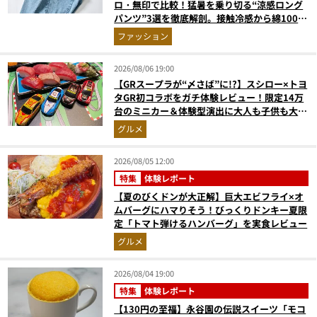
ロ・無印で比較！猛暑を乗り切る“涼感ロング
パンツ”3選を徹底解剖。接触冷感から綿100%
まで決定版
ファッション
2026/08/06 19:00
【GRスープラが“〆さば”に!?】スシロー×トヨ
タGR初コラボをガチ体験レビュー！限定14万
台のミニカー＆体験型演出に大人も子供も大興
奮間違いなし
グルメ
2026/08/05 12:00
特集
体験レポート
【夏のびくドンが大正解】巨大エビフライ×オ
ムバーグにハマりそう！びっくりドンキー夏限
定「トマト弾けるハンバーグ」を実食レビュー
グルメ
2026/08/04 19:00
特集
体験レポート
【130円の至福】永谷園の伝説スイーツ「モコ