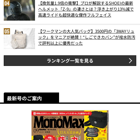
【換気量1.9倍の衝撃】プロが解説するSHOEIの最新
ヘルメット「Z-9」の凄さとは？浮き上がり13%減で
高速ライドも超快適な傑作フルフェイス
【ワークマンの大人気バッグ】3500円の「3WAYリュ
ック」をマニアが絶賛！“しごできカバン”が撥水防汚
で評判以上に優秀だった
ランキング一覧を見る
最新号のご案内