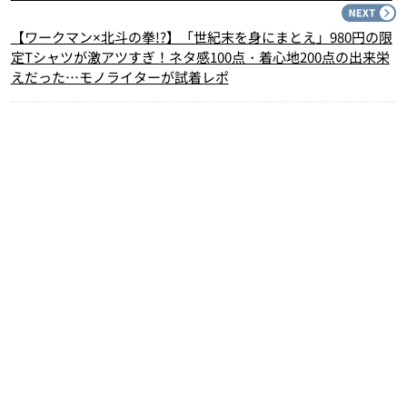
N
【ワークマン×北斗の拳!?】「世紀末を身にまとえ」980円の限
定Tシャツが激アツすぎ！ネタ感100点・着心地200点の出来栄
えだった…モノライターが試着レポ