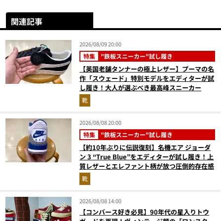
関連記事
2026/08/09 20:00
特集
"鉄板スニーカー"試し履き
【英国老舗タンナーの極上レザー】プーマの名
作「スウェード」特別モデルをエディターが試
し履き！大人が選ぶべき最高峰スニーカー
靴
2026/08/08 20:00
特集
"鉄板スニーカー"試し履き
【約10年ぶりに伝説復刻】名機エア ジョーダ
ン 3 “True Blue”をエディターが試し履き！上
質レザーとエレファント柄が放つ圧倒的存在感
靴
2026/08/08 14:00
【コンバース好き必見】90年代の星入りトウ