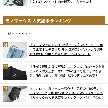
し入れのしやすさも過去最高レベルだった！
モノマックス 人気記事ランキング
【ワークマンの1,590円冷感デニム】vsユニクロ・無
印で比較！猛暑を乗り切る“涼感ロングパンツ”3選を
徹底解剖。接触冷感から綿100%まで決定版
【汗だく通勤からの解放】ユニクロのポロシャツが夏
ビジネスの大正解！オリヒカの透け防止シャツも優
秀。酷暑も涼しい顔で働ける超快適ウエアの実力
ユニクロ「本業メーカー顔負け」奇跡の4,990円、ワ
ークマン「2,500円は反則級」凄い万能バッグ…ほか
【リュックの人気記事ランキングベスト3】（2026年
6月版）