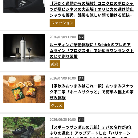
【汗だく通勤からの解放】ユニクロのポロシャ
ツが夏ビジネスの大正解！オリヒカの透け防止
シャツも優秀。酷暑も涼しい顔で働ける超快適
ウエアの実力
ファッション
2026/07/09 12:00
PR
ルーティンが感動体験に！Schickのプレミア
ムライン「プロジスタ」で始めるワンランク上
のヒゲ剃り習慣
雑貨
2026/07/09 10:00
PR
【家飲みおつまみはこれ一択】おつまみスナッ
ク不二家「ホームサクッと」で簡単＆極上の家
飲み体験
グルメ
2026/06/30 10:00
PR
【スポーツサンダルの元祖】テバの名作が9年
ぶりの進化！ アップデートした「ハリケーン