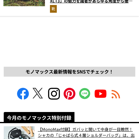
XLT3」の魅力を識者があらゆる角度から徹底
解説！
靴
モノマックス最新情報をSNSでチェック！
今月のモノマックス特別付録
【MonoMax付録】ガバッと開いて中身が一目瞭然！
シャカの「じゃばら式４層ショルダーバッグ」は、出