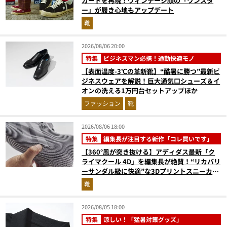
ガードを再現！ヴィンテージ顔の「ワンスタ
ー」が履き心地もアップデート
靴
2026/08/06 20:00
特集
ビジネスマン必携！通勤快適モノ
【表面温度-3℃の革新靴】“酷暑に勝つ”最新ビ
ジネスウェアを解説！巨大通気口シューズ＆イ
オンの洗える1万円台セットアップほか
ファッション
靴
2026/08/06 18:00
特集
編集長が注目する新作「コレ買いです」
【360°風が突き抜ける】アディダス最新「ク
ライマクール 4D」を編集長が絶賛！“リカバリ
ーサンダル級に快適”な3Dプリントスニーカー
『コレ買いです』Vol.173
靴
2026/08/05 18:00
特集
涼しい！「猛暑対策グッズ」