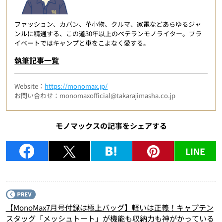
ファッション、カバン、革小物、クルマ、家電などあらゆるジャ
ンルに精通する、この道30年以上のベテランモノライター。プラ
イベートではキャンプと車をこよなく愛する。
執筆記事一覧
Website：
https://monomax.jp/
お問い合わせ：monomaxofficial@takarajimasha.co.jp
モノマックスの記事をシェアする
LINE
P
【MonoMax7月号付録は極上バッグ】軽いは正義！キャプテン
スタッグ「メッシュトート」が機能も収納力も神がかっている