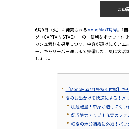
この
6月9日（火）に発売される
MonoMax7月号
。1
グ（CAPTAIN STAG）」の「便利なポケッ
ッシュ素材を採用しつつ、中身が透けにくい工
ー、キャリーバー通しまで完備した、夏に大活
しょう。
【MonoMax7月号特別付録】
夏のお出かけを快適にする！メ
①超軽量！中身が透けにくい
②収納力アップ！充実のファ
③夏の水分補給に必須！バッ