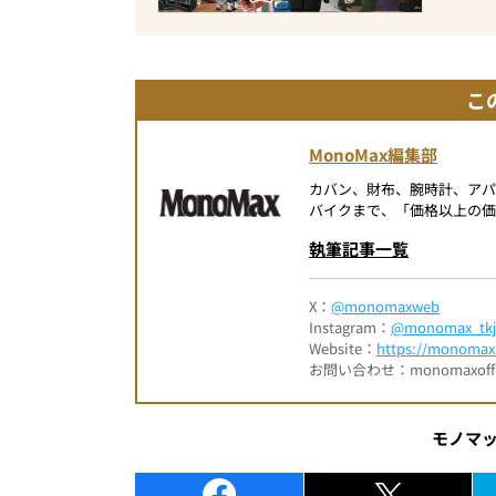
こ
MonoMax編集部
カバン、財布、腕時計、ア
バイクまで、「価格以上の価
執筆記事一覧
X：
@monomaxweb
Instagram：
@monomax_tkj
Website：
https://monomax.
お問い合わせ：monomaxofficia
モノマ