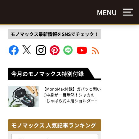
MENU
モノマックス最新情報をSNSでチェック！
今月のモノマックス特別付録
【MonoMax付録】ガバッと開い
て中身が一目瞭然！シャカの
「じゃばら式４層ショルダーバ
ッグ」は、出し入れのしやすさ
も過去最高レベルだった！
モノマックス 人気記事ランキング