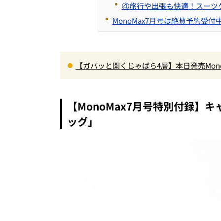
④旅行や出張も快適！スーツ
MonoMax7月号は絶賛予約受付
【ガバッと開くじゃばら4層】本日発売Mon
ペット収納＆背面メッシュでベタつかない
【MonoMax7月号特別付録】
ッグ」