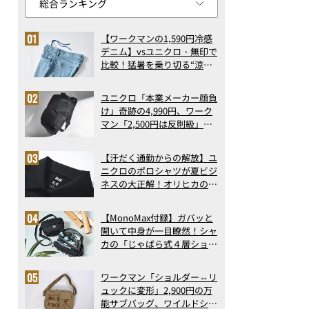
【ワークマンの1,590円冷感
デニム】vsユニクロ・無印で
比較！猛暑を乗り切る“涼感
ロングパンツ”3選を徹底解
剖。接触冷感から綿100%ま
ユニクロ「本業メーカー顔負
で決定版
け」奇跡の4,990円、ワーク
マン「2,500円は反則級」凄
い万能バッグ…ほか【リュッ
クの人気記事ランキングベス
【汗だく通勤からの解放】ユ
ト3】（2026年6月版）
ニクロのポロシャツが夏ビジ
ネスの大正解！オリヒカの透
け防止シャツも優秀。酷暑も
涼しい顔で働ける超快適ウエ
【MonoMax付録】ガバッと
アの実力
開いて中身が一目瞭然！シャ
カの「じゃばら式４層ショル
ダーバッグ」は、出し入れの
しやすさも過去最高レベルだ
ワークマン「ショルダー⇔リ
った！
ュックに変形」2,900円の万
能サブバッグ、ワイルドシン