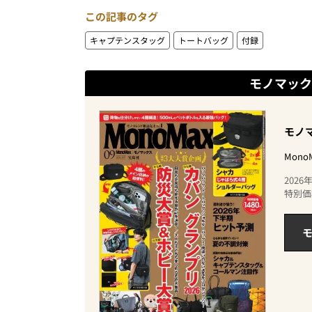
この記事のタグ
キャプテンスタッグ
トートバッグ
付録
モノマック
モノマ
Mon
202
特別価
モ