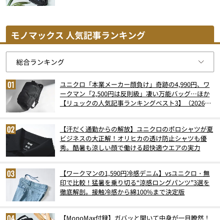
モノマックス 人気記事ランキング
ユニクロ「本業メーカー顔負け」奇跡の4,990円、ワ
ークマン「2,500円は反則級」凄い万能バッグ…ほか
【リュックの人気記事ランキングベスト3】（2026年
6月版）
【汗だく通勤からの解放】ユニクロのポロシャツが夏
ビジネスの大正解！オリヒカの透け防止シャツも優
秀。酷暑も涼しい顔で働ける超快適ウエアの実力
【ワークマンの1,590円冷感デニム】vsユニクロ・無
印で比較！猛暑を乗り切る“涼感ロングパンツ”3選を
徹底解剖。接触冷感から綿100%まで決定版
【MonoMax付録】ガバッと開いて中身が一目瞭然！