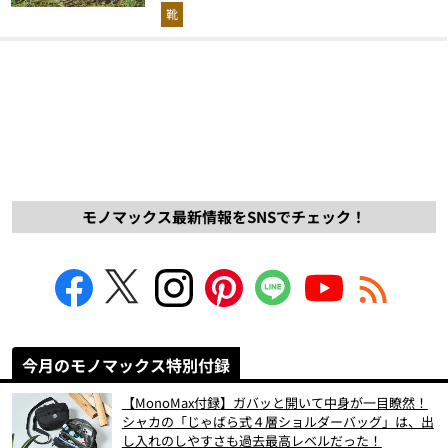
解説！
靴
モノマックス最新情報をSNSでチェック！
今月のモノマックス特別付録
【MonoMax付録】ガバッと開いて中身が一目瞭然！
シャカの「じゃばら式４層ショルダーバッグ」は、出
し入れのしやすさも過去最高レベルだった！