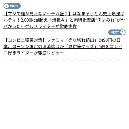
P
【マジで麺が見えない…デカ盛り】はなまるうどん史上最強ギ
ルティ！2,000kcal超え「爆担々」と肉特化型店“肉まみれ”がヤ
バかった…グルメライターが徹底実食
N
【コンビニ猛暑対策】ファミマ「売り切れ続出」2490円の日
傘、ローソン限定の清涼感ほか「夏対策グッズ」4選をコンビ
ニ好きライターが徹底レビュー