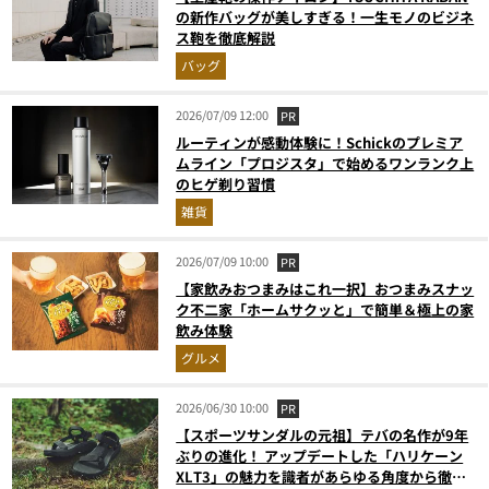
の新作バッグが美しすぎる！一生モノのビジネ
ス鞄を徹底解説
バッグ
2026/07/09 12:00
PR
ルーティンが感動体験に！Schickのプレミア
ムライン「プロジスタ」で始めるワンランク上
のヒゲ剃り習慣
雑貨
2026/07/09 10:00
PR
【家飲みおつまみはこれ一択】おつまみスナッ
ク不二家「ホームサクッと」で簡単＆極上の家
飲み体験
グルメ
2026/06/30 10:00
PR
【スポーツサンダルの元祖】テバの名作が9年
ぶりの進化！ アップデートした「ハリケーン
XLT3」の魅力を識者があらゆる角度から徹底