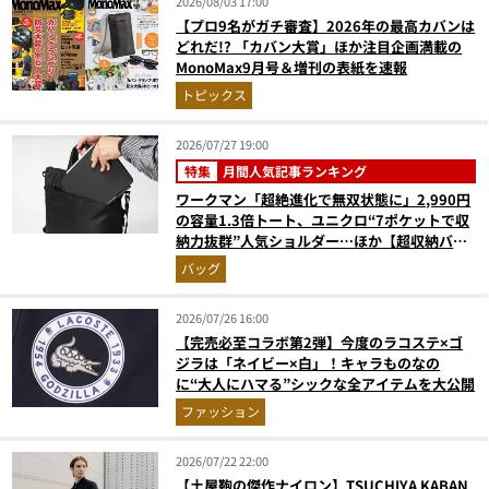
2026/08/03 17:00
【プロ9名がガチ審査】2026年の最高カバンは
どれだ!? 「カバン大賞」ほか注目企画満載の
MonoMax9月号＆増刊の表紙を速報
トピックス
2026/07/27 19:00
特集
月間人気記事ランキング
ワークマン「超絶進化で無双状態に」2,990円
の容量1.3倍トート、ユニクロ“7ポケットで収
納力抜群”人気ショルダー…ほか【超収納バッ
グの人気記事ランキングベスト3】（2026年6
バッグ
月版）
2026/07/26 16:00
【完売必至コラボ第2弾】今度のラコステ×ゴ
ジラは「ネイビー×白」！キャラものなの
に“大人にハマる”シックな全アイテムを大公開
ファッション
2026/07/22 22:00
【土屋鞄の傑作ナイロン】TSUCHIYA KABAN