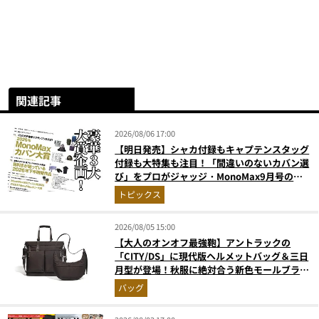
関連記事
2026/08/06 17:00
【明日発売】シャカ付録もキャプテンスタッグ
付録も大特集も注目！「間違いのないカバン選
び」をプロがジャッジ・MonoMax9月号の目
次を公開
トピックス
2026/08/05 15:00
【大人のオンオフ最強鞄】アントラックの
「CITY/DS」に現代版ヘルメットバッグ＆三日
月型が登場！秋服に絶対合う新色モールブラウ
ンが傑作
バッグ