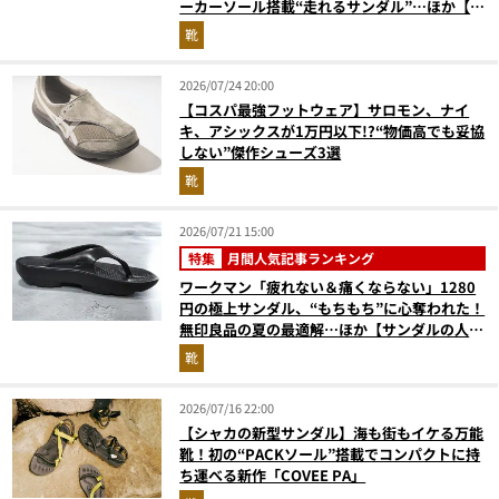
ーカーソール搭載“走れるサンダル”…ほか【夏
シューズの人気記事ランキングベスト3】
靴
（2026年6月版）
2026/07/24 20:00
【コスパ最強フットウェア】サロモン、ナイ
キ、アシックスが1万円以下!?“物価高でも妥協
しない”傑作シューズ3選
靴
2026/07/21 15:00
特集
月間人気記事ランキング
ワークマン「疲れない＆痛くならない」1280
円の極上サンダル、“もちもち”に心奪われた！
無印良品の夏の最適解…ほか【サンダルの人気
記事ランキングベスト3】（2026年6月版）
靴
2026/07/16 22:00
【シャカの新型サンダル】海も街もイケる万能
靴！初の“PACKソール”搭載でコンパクトに持
ち運べる新作「COVEE PA」