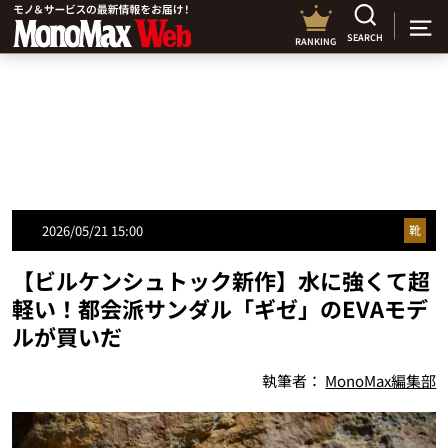
SEARCH
RANKING
2026/05/21 15:00
靴
【ビルケンシュトック新作】水に強くて超
軽い！都会派サンダル「ギゼ」のEVAモデ
ルが買いだ
執筆者：
MonoMax編集部