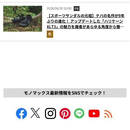
2026/06/30 10:00
PR
【スポーツサンダルの元祖】テバの名作が9年
ぶりの進化！ アップデートした「ハリケーン
XLT3」の魅力を識者があらゆる角度から徹底
解説！
靴
モノマックス最新情報をSNSでチェック！