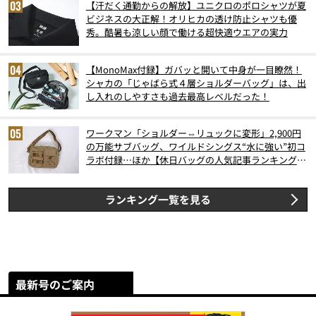
【汗だく通勤からの解放】ユニクロのポロシャツが夏
ビジネスの大正解！オリヒカの透け防止シャツも優
秀。酷暑も涼しい顔で働ける超快適ウエアの実力
【MonoMax付録】ガバッと開いて中身が一目瞭然！
シャカの「じゃばら式４層ショルダーバッグ」は、出
し入れのしやすさも過去最高レベルだった！
ワークマン「ショルダー⇔リュックに変形」2,900円
の万能サブバッグ、ワイルドシングス“水に強い”初コ
ラボ付録…ほか【休日バッグの人気記事ランキングベ
スト3】（2026年6月版）
ランキング一覧を見る
最新号のご案内