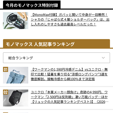
今月のモノマックス特別付録
【MonoMax付録】ガバッと開いて中身が一目瞭然！
シャカの「じゃばら式４層ショルダーバッグ」は、出
し入れのしやすさも過去最高レベルだった！
モノマックス 人気記事ランキング
【ワークマンの1,590円冷感デニム】vsユニクロ・無
印で比較！猛暑を乗り切る“涼感ロングパンツ”3選を
徹底解剖。接触冷感から綿100%まで決定版
ユニクロ「本業メーカー顔負け」奇跡の4,990円、ワ
ークマン「2,500円は反則級」凄い万能バッグ…ほか
【リュックの人気記事ランキングベスト3】（2026年
6月版）