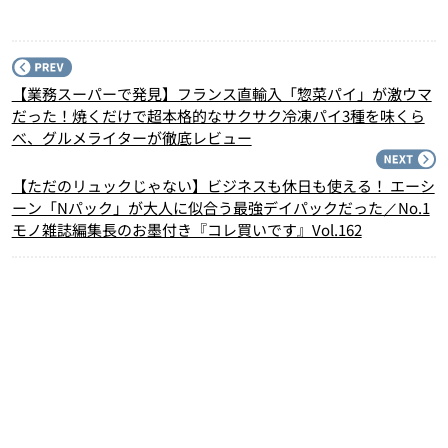
P
【業務スーパーで発見】フランス直輸入「惣菜パイ」が激ウマ
だった！焼くだけで超本格的なサクサク冷凍パイ3種を味くら
べ、グルメライターが徹底レビュー
N
【ただのリュックじゃない】ビジネスも休日も使える！ エーシ
ーン「Nパック」が大人に似合う最強デイパックだった／No.1
モノ雑誌編集長のお墨付き『コレ買いです』Vol.162