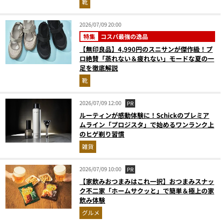
靴
2026/07/09 20:00
特集
コスパ最強の逸品
【無印良品】4,990円のスニサンが傑作級！プ
ロ絶賛「蒸れない＆疲れない」モードな夏の一
足を徹底解説
靴
2026/07/09 12:00
PR
ルーティンが感動体験に！Schickのプレミア
ムライン「プロジスタ」で始めるワンランク上
のヒゲ剃り習慣
雑貨
2026/07/09 10:00
PR
【家飲みおつまみはこれ一択】おつまみスナッ
ク不二家「ホームサクッと」で簡単＆極上の家
飲み体験
グルメ