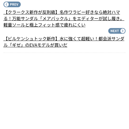
P
【クラークス新作が反則級】名作ワラビー好きなら絶対ハマ
る！万能サンダル「メアバックル」をエディターが試し履き。
軽量ソールと極上フィット感で疲れにくい
N
【ビルケンシュトック新作】水に強くて超軽い！都会派サンダ
ル「ギゼ」のEVAモデルが買いだ