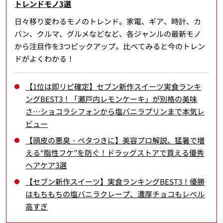
トレンドモノ3選
日々移り変わるモノのトレンド。家電、ギア、時計、カ
バン、クルマ、グルメなどなど、各ジャンルの最新モノ
から注目作を3つピックアップ。比べてみると今のトレン
ドがよくわかる！
【1位は即リピ確定】セブン新作スイーツ実食ランキ
ングBEST3！「瀬戸内レモンケーキ」が別格の美味
さ…ショコラシフォンから塩バニラプリンまで本気レ
ビュー
【頭皮の悪臭・ベタつきに】美容プロ解説、猛暑で増
える“脂性フケ”を防ぐ！ドラッグストアで買える優秀
ヘアケア3選
【セブン新作スイーツ】実食ランキングBEST3！優勝
はもちもちの塩バニラクレープ、濃厚チョコもレベル
高すぎ