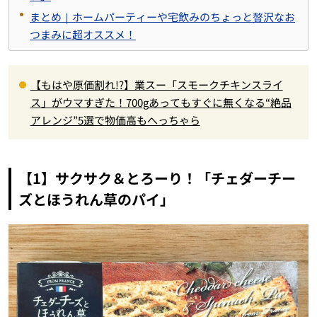
まとめ｜ホームパーティーや宅飲みのちょっと贅沢なお
つまみに超オススメ！
【もはや原価割れ!?】業スー「スモークチキンスライ
ス」がウマすぎた！700gあってもすぐに無くなる“絶品
アレンジ”5選で物価高もへっちゃら
【1】サクサク＆とろーり！「チェダーチー
ズとほうれん草のパイ」