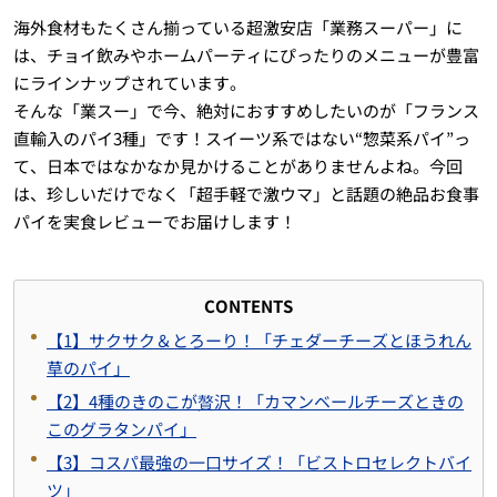
海外食材もたくさん揃っている超激安店「業務スーパー」に
は、チョイ飲みやホームパーティにぴったりのメニューが豊富
にラインナップされています。
そんな「業スー」で今、絶対におすすめしたいのが「フランス
直輸入のパイ3種」です！スイーツ系ではない“惣菜系パイ”っ
て、日本ではなかなか見かけることがありませんよね。今回
は、珍しいだけでなく「超手軽で激ウマ」と話題の絶品お食事
パイを実食レビューでお届けします！
CONTENTS
【1】サクサク＆とろーり！「チェダーチーズとほうれん
草のパイ」
【2】4種のきのこが贅沢！「カマンベールチーズときの
このグラタンパイ」
【3】コスパ最強の一口サイズ！「ビストロセレクトバイ
ツ」