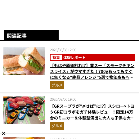
関連記事
2026/08/08 12:00
特集
体験レポート
【もはや原価割れ!?】業スー「スモークチキン
スライス」がウマすぎた！700gあってもすぐ
に無くなる“絶品アレンジ”5選で物価高もへっ
ちゃら
グルメ
2026/08/06 19:00
【GRスープラが“〆さば”に!?】スシロー×トヨ
タGR初コラボをガチ体験レビュー！限定14万
台のミニカー＆体験型演出に大人も子供も大興
奮間違いなし
グルメ