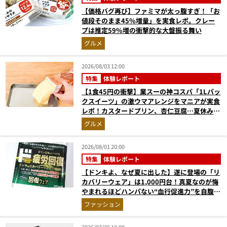
【価格バグ再び】ファミマが太っ腹すぎ！「お
値段そのまま45%増量」を実食レポ。クレー
プは推定59%増の衝撃的な大盤振る舞い
グルメ
2026/08/03 12:00
特集
体験レポート
【1食45円の衝撃】業スーの神コスパ「1Lパッ
クスイーツ」の激ウマアレンジをマニアが実食
レポ！カスタードプリン、杏仁豆腐…夏休みの
おやつに最強すぎた
グルメ
2026/08/01 20:00
特集
体験レポート
【ドンキよ、なぜ夏に出した】遂に登場の「リ
カバリーウェア」は1,000円台！真夏なのが悔
やまれるほどハンパない“血行促進力”を自腹レ
ビュー
ファッション
2026/07/29 19:00