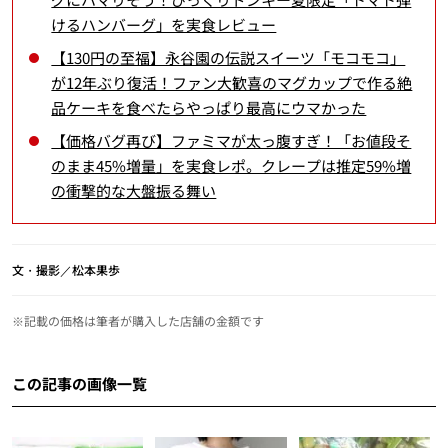
けるハンバーグ」を実食レビュー
【130円の至福】永谷園の伝説スイーツ「モコモコ」
が12年ぶり復活！ファン大歓喜のマグカップで作る絶
品ケーキを食べたらやっぱり最高にウマかった
【価格バグ再び】ファミマが太っ腹すぎ！「お値段そ
のまま45%増量」を実食レポ。クレープは推定59%増
の衝撃的な大盤振る舞い
文・撮影／松本果歩
※記載の価格は筆者が購入した店舗の金額です
この記事の画像一覧