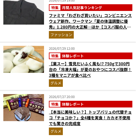
特集
月間人気記事ランキング
ファミマ「わざわざ買いたい」コンビニエンス
ウェア新作、ワークマン「夏の体温調整に優
秀」1,280円の大正解…ほか【コスパ服の人気
記事ランキングベスト3】（2026年6月版）
ファッション
2026/07/29 12:00
特集
体験レポート
【業スー】雪見だいふく風も!? 750gで300円
台の「冷凍大福」が夏のおやつにコスパ抜群！
3種をマニアが食べ比べ
グルメ
2026/07/27 20:00
特集
体験レポート
【本当に美味しい？】トップバリュの代替チョ
コ「チョコか？」全4種を実食！カカオ不使用
でも驚きの完成度
グルメ