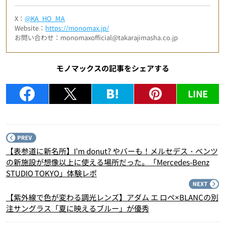
X：
@KA_HO_MA
Website：
https://monomax.jp/
お問い合わせ：monomaxofficial@takarajimasha.co.jp
モノマックスの記事をシェアする
LINE
P
【表参道に新名所】I'm donut? やバーも！メルセデス・ベンツ
の新施設が想像以上に使える場所だった。「Mercedes-Benz
STUDIO TOKYO」体験レポ
N
【紫外線で色が変わる調光レンズ】アダム エ ロペ×BLANCの別
注サングラス「夏に映えるブルー」が優秀