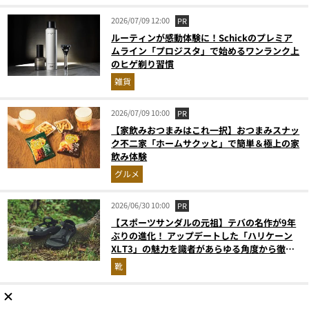
2026/07/09 12:00
PR
ルーティンが感動体験に！Schickのプレミア
ムライン「プロジスタ」で始めるワンランク上
のヒゲ剃り習慣
雑貨
2026/07/09 10:00
PR
【家飲みおつまみはこれ一択】おつまみスナッ
ク不二家「ホームサクッと」で簡単＆極上の家
飲み体験
グルメ
2026/06/30 10:00
PR
【スポーツサンダルの元祖】テバの名作が9年
ぶりの進化！ アップデートした「ハリケーン
XLT3」の魅力を識者があらゆる角度から徹底
解説！
靴