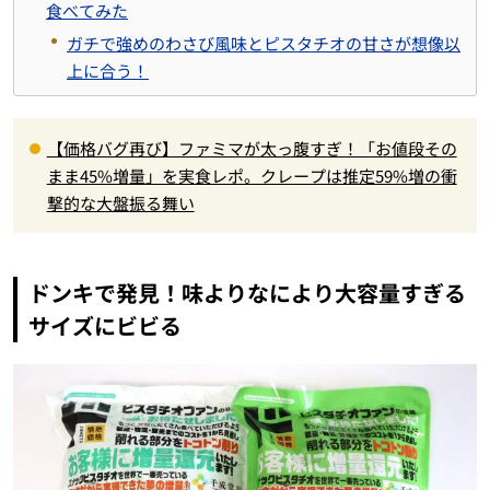
食べてみた
ガチで強めのわさび風味とピスタチオの甘さが想像以
上に合う！
【価格バグ再び】ファミマが太っ腹すぎ！「お値段その
まま45%増量」を実食レポ。クレープは推定59%増の衝
撃的な大盤振る舞い
ドンキで発見！味よりなにより大容量すぎる
サイズにビビる