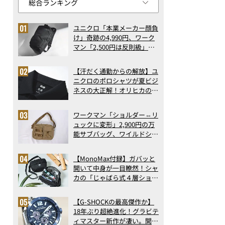
ユニクロ「本業メーカー顔負
け」奇跡の4,990円、ワーク
マン「2,500円は反則級」凄
い万能バッグ…ほか【リュッ
クの人気記事ランキングベス
【汗だく通勤からの解放】ユ
ト3】（2026年6月版）
ニクロのポロシャツが夏ビジ
ネスの大正解！オリヒカの透
け防止シャツも優秀。酷暑も
涼しい顔で働ける超快適ウエ
ワークマン「ショルダー⇔リ
アの実力
ュックに変形」2,900円の万
能サブバッグ、ワイルドシン
グス“水に強い”初コラボ付
録…ほか【休日バッグの人気
【MonoMax付録】ガバッと
記事ランキングベスト3】
開いて中身が一目瞭然！シャ
（2026年6月版）
カの「じゃばら式４層ショル
ダーバッグ」は、出し入れの
しやすさも過去最高レベルだ
【G-SHOCKの最高傑作か】
った！
18年ぶり超絶進化！グラビテ
ィマスター新作が凄い。開発