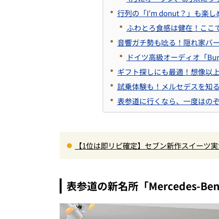
行列の「I’m donut？」も
ふわとろ食感は健在！ここ
音響ガチ勢も唸る！隠れ家バー「PAN
ドイツ高級オーディオ「Bur
ギフト探しにも最適！想像以
試乗体験も！メルセデスを知
表参道に行くなら、一度はの
【1位は即リピ確定】セブン新作スイーツ実
さ…ショコラシフォンから塩バニラプリン
表参道の新名所「Mercedes-Be