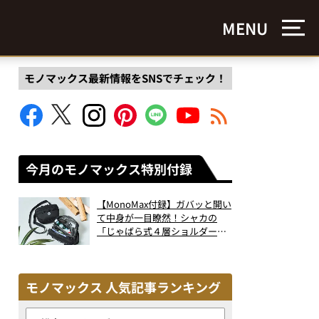
MENU
モノマックス最新情報をSNSでチェック！
今月のモノマックス特別付録
【MonoMax付録】ガバッと開い
て中身が一目瞭然！シャカの
「じゃばら式４層ショルダーバ
ッグ」は、出し入れのしやすさ
も過去最高レベルだった！
モノマックス 人気記事ランキング