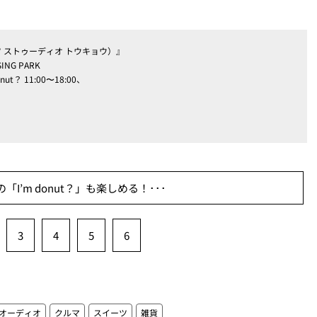
・ベンツ ストゥーディオ トウキョウ）』
NG PARK
onut？ 11:00〜18:00、
I’m donut？」も楽しめる！･･･
3
4
5
6
オーディオ
クルマ
スイーツ
雑貨