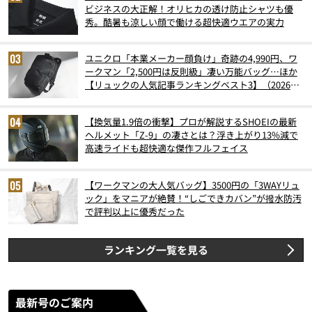
ビジネスの大正解！オリヒカの透け防止シャツも優
秀。酷暑も涼しい顔で働ける超快適ウエアの実力
ユニクロ「本業メーカー顔負け」奇跡の4,990円、ワ
ークマン「2,500円は反則級」凄い万能バッグ…ほか
【リュックの人気記事ランキングベスト3】（2026年
6月版）
【換気量1.9倍の衝撃】プロが解説するSHOEIの最新
ヘルメット「Z-9」の凄さとは？浮き上がり13%減で
高速ライドも超快適な傑作フルフェイス
【ワークマンの大人気バッグ】3500円の「3WAYリュ
ック」をマニアが絶賛！“しごできカバン”が撥水防汚
で評判以上に優秀だった
ランキング一覧を見る
最新号のご案内