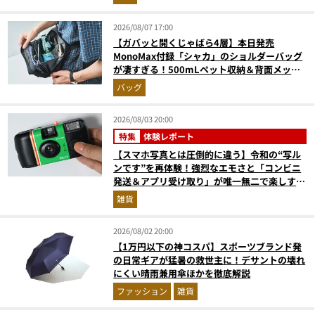
2026/08/07 17:00
【ガバッと開くじゃばら4層】本日発売
MonoMax付録「シャカ」のショルダーバッグ
が凄すぎる！500mLペット収納＆背面メッシ
ュでベタつかない
バッグ
2026/08/03 20:00
特集
体験レポート
【スマホ写真とは圧倒的に違う】令和の“写ル
ンです”を再体験！強烈なエモさと「コンビニ
発送＆アプリ受け取り」が唯一無二で楽しすぎ
た
雑貨
2026/08/02 20:00
【1万円以下の神コスパ】スポーツブランド発
の日常ギアが猛暑の救世主に！デサントの壊れ
にくい晴雨兼用傘ほかを徹底解説
ファッション
雑貨