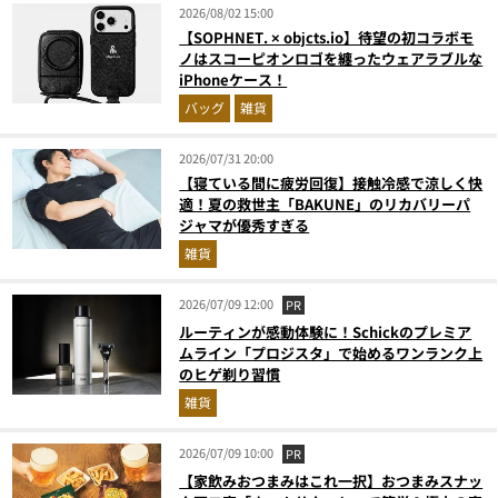
2026/08/02 15:00
【SOPHNET. × objcts.io】待望の初コラボモ
ノはスコーピオンロゴを纏ったウェアラブルな
iPhoneケース！
バッグ
雑貨
2026/07/31 20:00
【寝ている間に疲労回復】接触冷感で涼しく快
適！夏の救世主「BAKUNE」のリカバリーパ
ジャマが優秀すぎる
雑貨
2026/07/09 12:00
PR
ルーティンが感動体験に！Schickのプレミア
ムライン「プロジスタ」で始めるワンランク上
のヒゲ剃り習慣
雑貨
2026/07/09 10:00
PR
【家飲みおつまみはこれ一択】おつまみスナッ