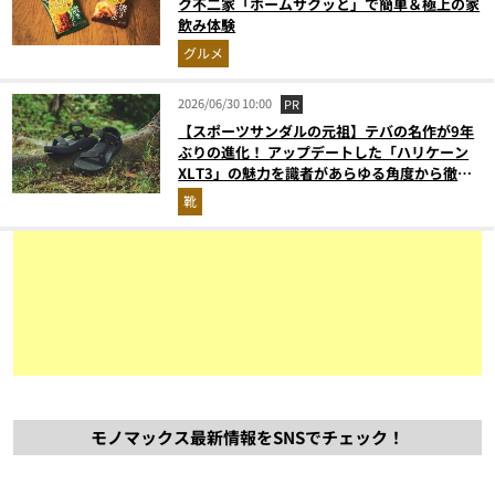
ク不二家「ホームサクッと」で簡単＆極上の家
飲み体験
グルメ
2026/06/30 10:00
PR
【スポーツサンダルの元祖】テバの名作が9年
ぶりの進化！ アップデートした「ハリケーン
XLT3」の魅力を識者があらゆる角度から徹底
解説！
靴
モノマックス最新情報をSNSでチェック！