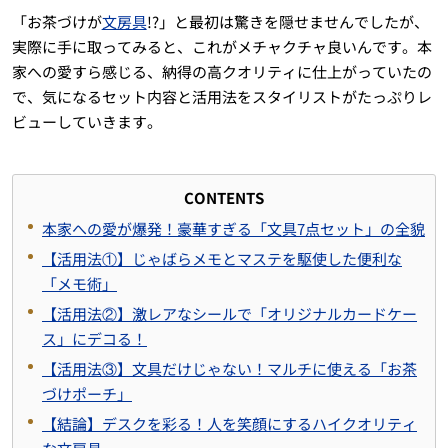
「お茶づけが
文房具
!?」と最初は驚きを隠せませんでしたが、
実際に手に取ってみると、これがメチャクチャ良いんです。本
家への愛すら感じる、納得の高クオリティに仕上がっていたの
で、気になるセット内容と活用法をスタイリストがたっぷりレ
ビューしていきます。
CONTENTS
本家への愛が爆発！豪華すぎる「文具7点セット」の全貌
【活用法①】じゃばらメモとマステを駆使した便利な
「メモ術」
【活用法②】激レアなシールで「オリジナルカードケー
ス」にデコる！
【活用法③】文具だけじゃない！マルチに使える「お茶
づけポーチ」
【結論】デスクを彩る！人を笑顔にするハイクオリティ