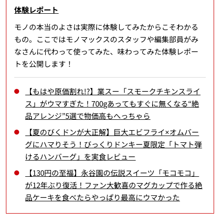
体験レポート
モノの本当のよさは実際に体験してみたからこそわかる
もの。ここではモノマックスのスタッフや編集部員がみ
なさんに代わって使ってみた、味わってみた体験レポー
トを公開します！
【もはや原価割れ!?】業スー「スモークチキンスライ
ス」がウマすぎた！700gあってもすぐに無くなる“絶
品アレンジ”5選で物価高もへっちゃら
【夏のびくドンが大正解】巨大エビフライ×オムバー
グにハマりそう！びっくりドンキー夏限定「トマト弾
けるハンバーグ」を実食レビュー
【130円の至福】永谷園の伝説スイーツ「モコモコ」
が12年ぶり復活！ファン大歓喜のマグカップで作る絶
品ケーキを食べたらやっぱり最高にウマかった