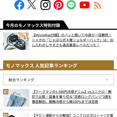
今月のモノマックス特別付録
【MonoMax付録】ガバッと開いて中身が一目瞭然！
シャカの「じゃばら式４層ショルダーバッグ」は、出
し入れのしやすさも過去最高レベルだった！
モノマックス 人気記事ランキング
【ワークマンの1,590円冷感デニム】vsユニクロ・無
印で比較！猛暑を乗り切る“涼感ロングパンツ”3選を
徹底解剖。接触冷感から綿100%まで決定版
【汗だく通勤からの解放】ユニクロのポロシャツが夏