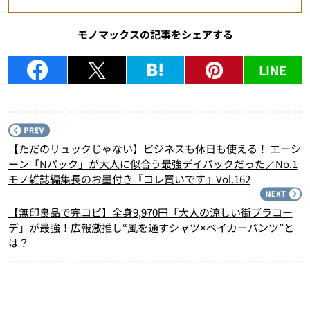
モノマックスの記事をシェアする
LINE
P
【ただのリュックじゃない】ビジネスも休日も使える！ エーシ
ーン「Nパック」が大人に似合う最強デイパックだった／No.1
モノ雑誌編集長のお墨付き『コレ買いです』Vol.162
N
【無印良品で完コピ】全身9,970円「大人の涼しい街ブラコー
デ」が最強！広報激推し“風を通すシャツ×ベイカーパンツ”と
は？