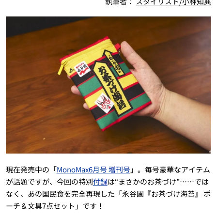
執筆者：
スタイリスト/小林知典
現在発売中の「
MonoMax6月号 増刊号
」。毎号豪華なアイテム
が話題ですが、今回の特別
付録
は“まさかのお茶づけ”……では
なく、あの国民食を完全再現した「永谷園『お茶づけ海苔』 ポ
ーチ＆文具7点セット」です！