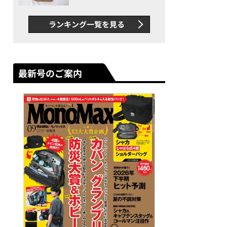
グス“水に強い”初コラボ付
録…ほか【休日バッグの人気
ランキング一覧を見る
記事ランキングベスト3】
（2026年6月版）
最新号のご案内