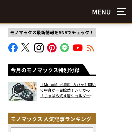
MENU
モノマックス最新情報をSNSでチェック！
今月のモノマックス特別付録
【MonoMax付録】ガバッと開い
て中身が一目瞭然！シャカの
「じゃばら式４層ショルダーバ
ッグ」は、出し入れのしやすさ
も過去最高レベルだった！
モノマックス 人気記事ランキング