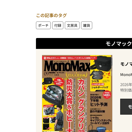
この記事のタグ
ポーチ
付録
文房具
雑貨
モノマック
モノマ
Mon
202
特別価
モ