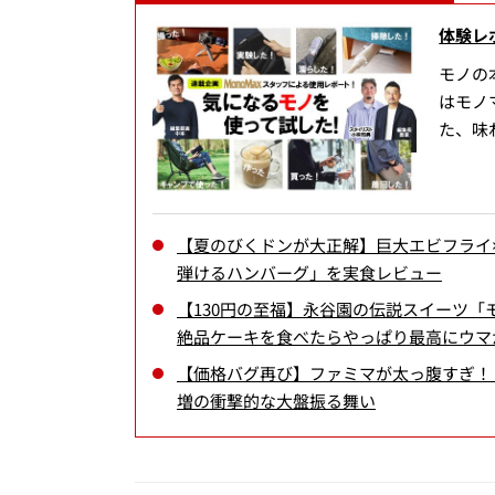
体験レ
モノの
はモノ
た、味
【夏のびくドンが大正解】巨大エビフライ
弾けるハンバーグ」を実食レビュー
【130円の至福】永谷園の伝説スイーツ「
絶品ケーキを食べたらやっぱり最高にウマ
【価格バグ再び】ファミマが太っ腹すぎ！「
増の衝撃的な大盤振る舞い