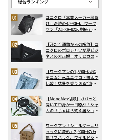
ユニクロ「本業メーカー顔負
け」奇跡の4,990円、ワーク
マン「2,500円は反則級」凄
い万能バッグ…ほか【リュッ
クの人気記事ランキングベス
【汗だく通勤からの解放】ユ
ト3】（2026年6月版）
ニクロのポロシャツが夏ビジ
ネスの大正解！オリヒカの透
け防止シャツも優秀。酷暑も
涼しい顔で働ける超快適ウエ
【ワークマンの1,590円冷感
アの実力
デニム】vsユニクロ・無印で
比較！猛暑を乗り切る“涼感
ロングパンツ”3選を徹底解
剖。接触冷感から綿100%ま
【MonoMax付録】ガバッと
で決定版
開いて中身が一目瞭然！シャ
カの「じゃばら式４層ショル
ダーバッグ」は、出し入れの
しやすさも過去最高レベルだ
ワークマン「ショルダー⇔リ
った！
ュックに変形」2,900円の万
能サブバッグ、ワイルドシン