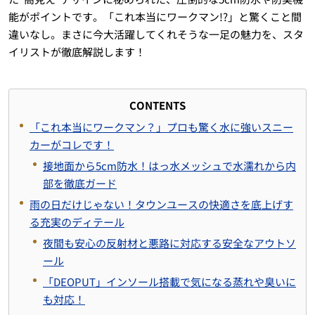
能がポイントです。「これ本当にワークマン!?」と驚くこと間
違いなし。まさに今大活躍してくれそうな一足の魅力を、スタ
イリストが徹底解説します！
CONTENTS
「これ本当にワークマン？」プロも驚く水に強いスニー
カーがコレです！
接地面から5cm防水！はっ水メッシュで水濡れから内
部を徹底ガード
雨の日だけじゃない！タウンユースの快適さを底上げす
る充実のディテール
夜間も安心の反射材と悪路に対応する安全なアウトソ
ール
「DEOPUT」インソール搭載で気になる蒸れや臭いに
も対応！