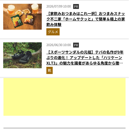
2026/07/09 10:00
PR
【家飲みおつまみはこれ一択】おつまみスナッ
ク不二家「ホームサクッと」で簡単＆極上の家
飲み体験
グルメ
2026/06/30 10:00
PR
【スポーツサンダルの元祖】テバの名作が9年
ぶりの進化！ アップデートした「ハリケーン
XLT3」の魅力を識者があらゆる角度から徹底
解説！
靴