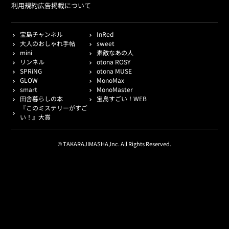
利用規約
広告掲載について
宝島チャンネル
InRed
大人のおしゃれ手帖
sweet
mini
素敵なあの人
リンネル
otona ROSY
SPRiNG
otona MUSE
GLOW
MonoMax
smart
MonoMaster
田舎暮らしの本
宝島すごい！WEB
『このミステリーがすご
い！』大賞
© TAKARAJIMASHA,Inc. All Rights Reserved.