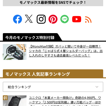
モノマックス最新情報をSNSでチェック！
今月のモノマックス特別付録
【MonoMax付録】ガバッと開いて中身が一目瞭然！
シャカの「じゃばら式４層ショルダーバッグ」は、出
し入れのしやすさも過去最高レベルだった！
モノマックス 人気記事ランキング
ユニクロ「本業メーカー顔負け」奇跡の4,990円、ワ
ークマン「2,500円は反則級」凄い万能バッグ…ほか