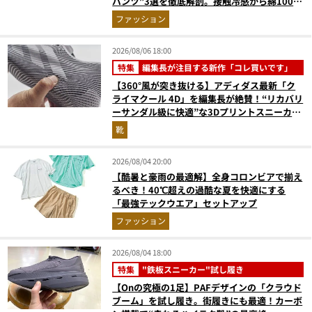
パンツ”3選を徹底解剖。接触冷感から綿100%
まで決定版
ファッション
2026/08/06 18:00
特集
編集長が注目する新作「コレ買いです」
【360°風が突き抜ける】アディダス最新「ク
ライマクール 4D」を編集長が絶賛！“リカバリ
ーサンダル級に快適”な3Dプリントスニーカー
『コレ買いです』Vol.173
靴
2026/08/04 20:00
【酷暑と豪雨の最適解】全身コロンビアで揃え
るべき！40℃超えの過酷な夏を快適にする
「最強テックウエア」セットアップ
ファッション
2026/08/04 18:00
特集
"鉄板スニーカー"試し履き
【Onの究極の1足】PAFデザインの「クラウド
ブーム」を試し履き。街履きにも最適！カーボ