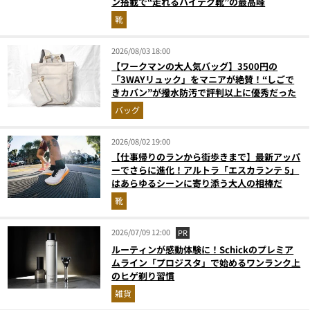
ン搭載で“走れるハイテク靴”の最高峰
靴
2026/08/03 18:00
【ワークマンの大人気バッグ】3500円の
「3WAYリュック」をマニアが絶賛！“しごで
きカバン”が撥水防汚で評判以上に優秀だった
バッグ
2026/08/02 19:00
【仕事帰りのランから街歩きまで】最新アッパ
ーでさらに進化！アルトラ「エスカランテ 5」
はあらゆるシーンに寄り添う大人の相棒だ
靴
2026/07/09 12:00
PR
ルーティンが感動体験に！Schickのプレミア
ムライン「プロジスタ」で始めるワンランク上
のヒゲ剃り習慣
雑貨