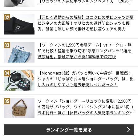
【リュックの人気記事ランキングベスト3】（2026年
6月版）
【汗だく通勤からの解放】ユニクロのポロシャツが夏
ビジネスの大正解！オリヒカの透け防止シャツも優
秀。酷暑も涼しい顔で働ける超快適ウエアの実力
【ワークマンの1,590円冷感デニム】vsユニクロ・無
印で比較！猛暑を乗り切る“涼感ロングパンツ”3選を
徹底解剖。接触冷感から綿100%まで決定版
【MonoMax付録】ガバッと開いて中身が一目瞭然！
シャカの「じゃばら式４層ショルダーバッグ」は、出
し入れのしやすさも過去最高レベルだった！
ワークマン「ショルダー⇔リュックに変形」2,900円
の万能サブバッグ、ワイルドシングス“水に強い”初コ
ラボ付録…ほか【休日バッグの人気記事ランキングベ
スト3】（2026年6月版）
ランキング一覧を見る