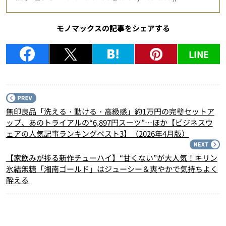
モノマックスの記事をシェアする
LINE
P
無印良品「洗える・動ける・高級感」約1万円の完璧セットア
ップ、あのトライアルの“6,897円スーツ”…ほか【ビジネスウ
ェアの人気記事ランキングベスト3】（2026年4月版）
N
【家飲みが捗る新作チューハイ】“甘くない”が大人気！キリン
氷結無糖「湘南ゴールド」はジューシー＆爽やかで気持ちよく
酔える