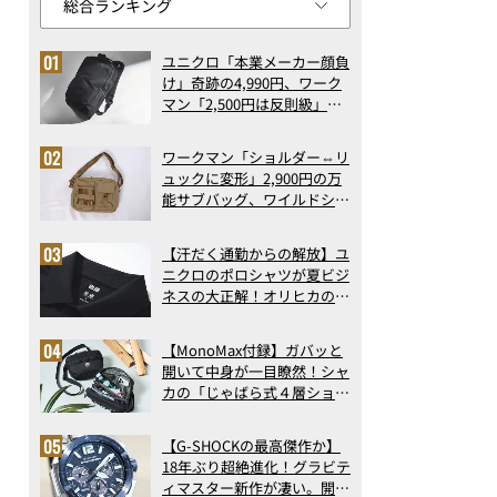
ユニクロ「本業メーカー顔負
け」奇跡の4,990円、ワーク
マン「2,500円は反則級」凄
い万能バッグ…ほか【リュッ
クの人気記事ランキングベス
ワークマン「ショルダー⇔リ
ト3】（2026年6月版）
ュックに変形」2,900円の万
能サブバッグ、ワイルドシン
グス“水に強い”初コラボ付
録…ほか【休日バッグの人気
【汗だく通勤からの解放】ユ
記事ランキングベスト3】
ニクロのポロシャツが夏ビジ
（2026年6月版）
ネスの大正解！オリヒカの透
け防止シャツも優秀。酷暑も
涼しい顔で働ける超快適ウエ
【MonoMax付録】ガバッと
アの実力
開いて中身が一目瞭然！シャ
カの「じゃばら式４層ショル
ダーバッグ」は、出し入れの
しやすさも過去最高レベルだ
【G-SHOCKの最高傑作か】
った！
18年ぶり超絶進化！グラビテ
ィマスター新作が凄い。開発