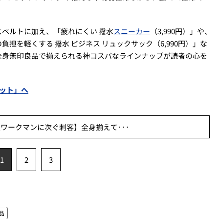
ベルトに加え、「疲れにくい 撥水
スニーカー
（3,990円）」や、
担を軽くする 撥水 ビジネス リュックサック（6,990円）」な
全身無印良品で揃えられる神コスパなラインナップが読者の心を
セット」へ
ワークマンに次ぐ刺客】全身揃えて･･･
1
2
3
品