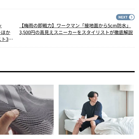
PREV
N
ッ
【梅雨の即戦力】ワークマン「接地面から5cm防水」
…ほか
3,500円の高見えスニーカーをスタイリストが徹底解説
ト3】