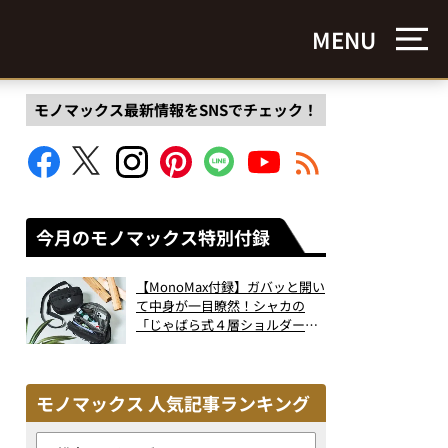
MENU
モノマックス最新情報をSNSでチェック！
今月のモノマックス特別付録
【MonoMax付録】ガバッと開い
て中身が一目瞭然！シャカの
「じゃばら式４層ショルダーバ
ッグ」は、出し入れのしやすさ
も過去最高レベルだった！
モノマックス 人気記事ランキング