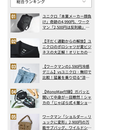
ユニクロ「本業メーカー顔負
け」奇跡の4,990円、ワーク
マン「2,500円は反則級」凄
い万能バッグ…ほか【リュッ
クの人気記事ランキングベス
【汗だく通勤からの解放】ユ
ト3】（2026年6月版）
ニクロのポロシャツが夏ビジ
ネスの大正解！オリヒカの透
け防止シャツも優秀。酷暑も
涼しい顔で働ける超快適ウエ
【ワークマンの1,590円冷感
アの実力
デニム】vsユニクロ・無印で
比較！猛暑を乗り切る“涼感
ロングパンツ”3選を徹底解
剖。接触冷感から綿100%ま
【MonoMax付録】ガバッと
で決定版
開いて中身が一目瞭然！シャ
カの「じゃばら式４層ショル
ダーバッグ」は、出し入れの
しやすさも過去最高レベルだ
ワークマン「ショルダー⇔リ
った！
ュックに変形」2,900円の万
能サブバッグ、ワイルドシン