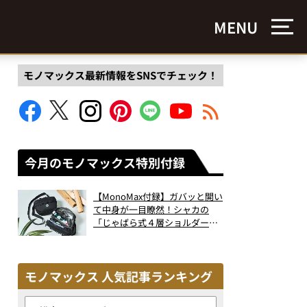
MENU
モノマックス最新情報をSNSでチェック！
今月のモノマックス特別付録
【MonoMax付録】ガバッと開い
て中身が一目瞭然！シャカの
「じゃばら式４層ショルダーバ
ッグ」は、出し入れのしやすさ
も過去最高レベルだった！
モノマックス 人気記事ランキング