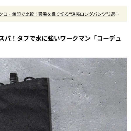
ユニクロ・無印で比較！猛暑を乗り切る“涼感ロングパンツ”3選を
神コスパ！タフで水に強いワークマン「コーデュ