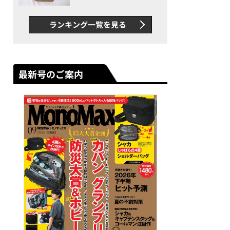
グス“水に強い”初コラボ付
録…ほか【休日バッグの人気
ランキング一覧を見る
記事ランキングベスト3】
（2026年6月版）
最新号のご案内