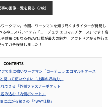
記事の画像一覧を見る（7枚）
るワークマン。今回、ワークマンを知り尽くすライターが発見し
運べる神コスパアイテム「コーデュラ エコマルチケース」です！高
や財布にもなる4WAY仕様が最大の魅力。アウトドアから旅行ま
使ってガチ検証しました！
CONTENTS
！タフで水に強いワークマン「コーデュラ エコマルチケース」
と開いて使いやすい「抜群の収納力」
入れできる「外側ファスナーポケット」
く包み込む「内側ポケット」
無限に広がる驚きの「4WAY仕様」