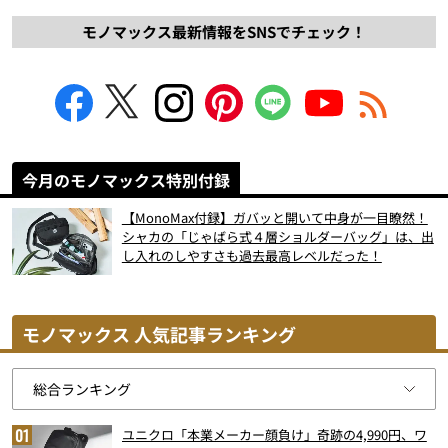
モノマックス最新情報をSNSでチェック！
今月のモノマックス特別付録
【MonoMax付録】ガバッと開いて中身が一目瞭然！
シャカの「じゃばら式４層ショルダーバッグ」は、出
し入れのしやすさも過去最高レベルだった！
モノマックス 人気記事ランキング
ユニクロ「本業メーカー顔負け」奇跡の4,990円、ワ