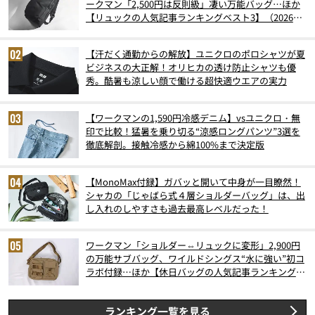
ークマン「2,500円は反則級」凄い万能バッグ…ほか
【リュックの人気記事ランキングベスト3】（2026年
6月版）
【汗だく通勤からの解放】ユニクロのポロシャツが夏
ビジネスの大正解！オリヒカの透け防止シャツも優
秀。酷暑も涼しい顔で働ける超快適ウエアの実力
【ワークマンの1,590円冷感デニム】vsユニクロ・無
印で比較！猛暑を乗り切る“涼感ロングパンツ”3選を
徹底解剖。接触冷感から綿100%まで決定版
【MonoMax付録】ガバッと開いて中身が一目瞭然！
シャカの「じゃばら式４層ショルダーバッグ」は、出
し入れのしやすさも過去最高レベルだった！
ワークマン「ショルダー⇔リュックに変形」2,900円
の万能サブバッグ、ワイルドシングス“水に強い”初コ
ラボ付録…ほか【休日バッグの人気記事ランキングベ
スト3】（2026年6月版）
ランキング一覧を見る