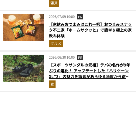
雑貨
2026/07/09 10:00
PR
【家飲みおつまみはこれ一択】おつまみスナッ
ク不二家「ホームサクッと」で簡単＆極上の家
飲み体験
グルメ
2026/06/30 10:00
PR
【スポーツサンダルの元祖】テバの名作が9年
ぶりの進化！ アップデートした「ハリケーン
XLT3」の魅力を識者があらゆる角度から徹底
解説！
靴