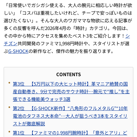
「日常使いでガシガシ使える、大人の腕元に相応しい時計が欲
しい」「コスパは重視したいけれど、チープで安っぽいものは
選びたくない」。そんな大人のワガママな物欲に応える記事が
多くの反響を呼んだ2026年4月の「時計」カテゴリ。今回は、
その中から特にアクセスを集めたベスト3をご紹介します！
シ
チズン
共同開発のファミマ1,998円時計や、スタイリストが選
ぶ
G-SHOCK
の新作など、傑作の魅力を振り返ります。
CONTENTS
第3位 【5万円以下の大ヒット時計】革マニア絶賛の国
産自動巻き、9分で完売のサウナ時計…腕元で“推し”を主
張できる機能美ウォッチ3選
第2位 【G-SHOCK新作】“八角形のフルメタルG”“10年
電池のタフネス大本命”…大人が狙うべき3本をスタイリ
ストが徹底解説
第1位 【ファミマの1,998円腕時計】「意外とアリ」ど