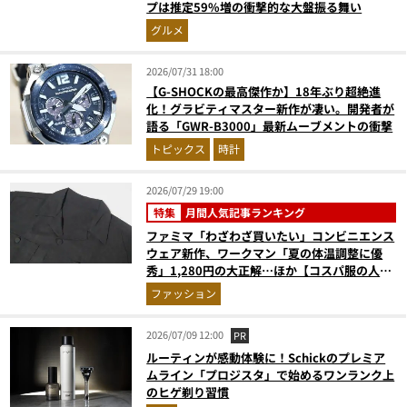
プは推定59%増の衝撃的な大盤振る舞い
グルメ
2026/07/31 18:00
【G-SHOCKの最高傑作か】18年ぶり超絶進
化！グラビティマスター新作が凄い。開発者が
語る「GWR-B3000」最新ムーブメントの衝撃
トピックス
時計
2026/07/29 19:00
特集
月間人気記事ランキング
ファミマ「わざわざ買いたい」コンビニエンス
ウェア新作、ワークマン「夏の体温調整に優
秀」1,280円の大正解…ほか【コスパ服の人気
記事ランキングベスト3】（2026年6月版）
ファッション
2026/07/09 12:00
PR
ルーティンが感動体験に！Schickのプレミア
ムライン「プロジスタ」で始めるワンランク上
のヒゲ剃り習慣