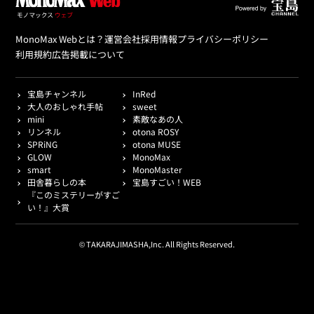
MonoMax Webとは？
運営会社
採用情報
プライバシーポリシー
利用規約
広告掲載について
宝島チャンネル
InRed
大人のおしゃれ手帖
sweet
mini
素敵なあの人
リンネル
otona ROSY
SPRiNG
otona MUSE
GLOW
MonoMax
smart
MonoMaster
田舎暮らしの本
宝島すごい！WEB
『このミステリーがすご
い！』大賞
© TAKARAJIMASHA,Inc. All Rights Reserved.