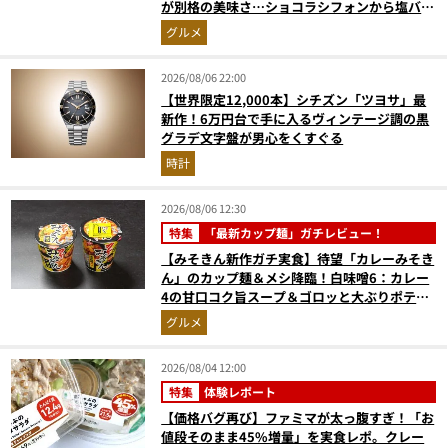
が別格の美味さ…ショコラシフォンから塩バニ
ラプリンまで本気レビュー
グルメ
2026/08/06 22:00
【世界限定12,000本】シチズン「ツヨサ」最
新作！6万円台で手に入るヴィンテージ調の黒
グラデ文字盤が男心をくすぐる
時計
2026/08/06 12:30
特集
「最新カップ麺」ガチレビュー！
【みそきん新作ガチ実食】待望「カレーみそき
ん」のカップ麺＆メシ降臨！白味噌6：カレー
4の甘口コク旨スープ＆ゴロッと大ぶりポテト
に歓喜
グルメ
2026/08/04 12:00
特集
体験レポート
【価格バグ再び】ファミマが太っ腹すぎ！「お
値段そのまま45%増量」を実食レポ。クレー