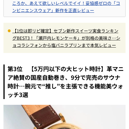
ころか、あえて欲しいレベルでイイ！妥協感ゼロの「コ
ンビニエンスウェア」新作を正直レビュー
【1位は即リピ確定】セブン新作スイーツ実食ランキン
グBEST3！「瀬戸内レモンケーキ」が別格の美味さ…シ
ョコラシフォンから塩バニラプリンまで本気レビュー
第3位 【5万円以下の大ヒット時計】革マニ
ア絶賛の国産自動巻き、9分で完売のサウナ
時計…腕元で“推し”を主張できる機能美ウォ
ッチ3選