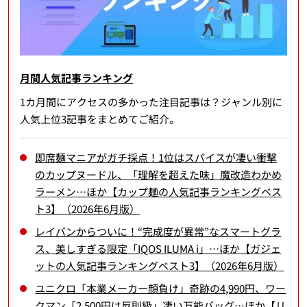
月間人気記事ランキング
1カ月間にアクセスの多かった注目記事は？ジャンル別に
人気上位3記事をまとめてご紹介。
即席麺マニアがガチ採点！1位はスパイスが凄い衝撃
のカップヌードル、「理解を超えた味」魔改造わかめ
ラーメン…ほか【カップ麺の人気記事ランキングベス
ト3】（2026年6月版）
レイバンからついに！“完成度が異常”なスマートグラ
ス、美しすぎる限定「IQOS ILUMA i」…ほか【ガジェ
ットの人気記事ランキングベスト3】（2026年6月版）
ユニクロ「本業メーカー顔負け」奇跡の4,990円、ワー
クマン「2,500円は反則級」凄い万能バッグ…ほか【リ