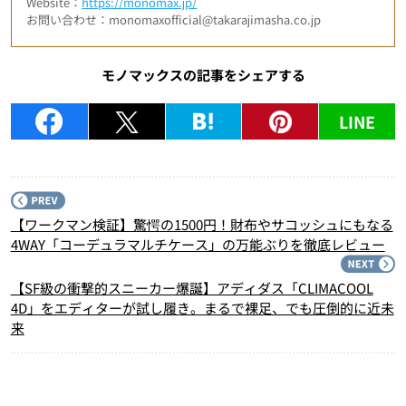
Website：
https://monomax.jp/
お問い合わせ：monomaxofficial@takarajimasha.co.jp
モノマックスの記事をシェアする
LINE
P
【ワークマン検証】驚愕の1500円！財布やサコッシュにもなる
4WAY「コーデュラマルチケース」の万能ぶりを徹底レビュー
N
【SF級の衝撃的スニーカー爆誕】アディダス「CLIMACOOL
4D」をエディターが試し履き。まるで裸足、でも圧倒的に近未
来