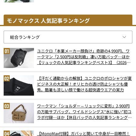
モノマックス 人気記事ランキング
ユニクロ「本業メーカー顔負け」奇跡の4,990円、ワ
ークマン「2,500円は反則級」凄い万能バッグ…ほか
【リュックの人気記事ランキングベスト3】（2026年
6月版）
【汗だく通勤からの解放】ユニクロのポロシャツが夏
ビジネスの大正解！オリヒカの透け防止シャツも優
秀。酷暑も涼しい顔で働ける超快適ウエアの実力
ワークマン「ショルダー⇔リュックに変形」2,900円
の万能サブバッグ、ワイルドシングス“水に強い”初コ
ラボ付録…ほか【休日バッグの人気記事ランキングベ
スト3】（2026年6月版）
【MonoMax付録】ガバッと開いて中身が一目瞭然！