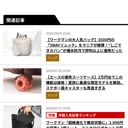
関連記事
2026/08/03 18:00
【ワークマンの大人気バッグ】3500円の
「3WAYリュック」をマニアが絶賛！“しごで
きカバン”が撥水防汚で評判以上に優秀だった
バッグ
2026/07/28 20:00
【エースの優秀スーツケース】2万円台でこの
機能は破格！夏旅に最適な限定モデルを解説。
スケボー風キャスターも秀逸すぎる
バッグ
2026/07/27 19:00
特集
月間人気記事ランキング
ワークマン「超絶進化で無双状態に」2,990円
の容量1.3倍トート、ユニクロ“7ポケットで収