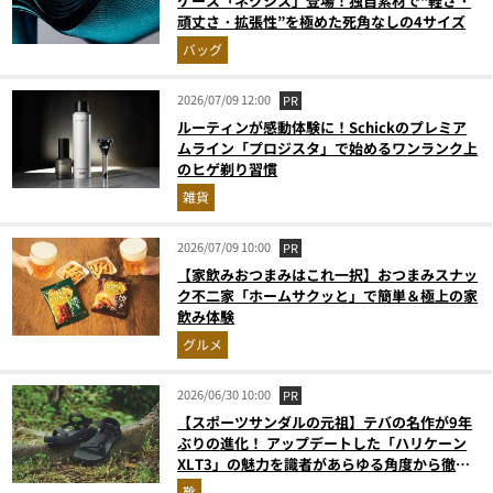
ケース「ネクシス」登場！独自素材で“軽さ・
頑丈さ・拡張性”を極めた死角なしの4サイズ
バッグ
2026/07/09 12:00
PR
ルーティンが感動体験に！Schickのプレミア
ムライン「プロジスタ」で始めるワンランク上
のヒゲ剃り習慣
雑貨
2026/07/09 10:00
PR
【家飲みおつまみはこれ一択】おつまみスナッ
ク不二家「ホームサクッと」で簡単＆極上の家
飲み体験
グルメ
2026/06/30 10:00
PR
【スポーツサンダルの元祖】テバの名作が9年
ぶりの進化！ アップデートした「ハリケーン
XLT3」の魅力を識者があらゆる角度から徹底
解説！
靴