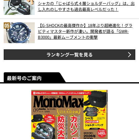
シャカの「じゃばら式４層ショルダーバッグ」は、出
し入れのしやすさも過去最高レベルだった！
【G-SHOCKの最高傑作か】18年ぶり超絶進化！グラ
ビティマスター新作が凄い。開発者が語る「GWR-
B3000」最新ムーブメントの衝撃
ランキング一覧を見る
最新号のご案内