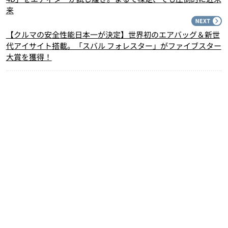
来
N
【クルマの安全性能日本一が決定】世界初のエアバッグ＆新世
代アイサイト搭載。「スバル フォレスター」がファイブスター
大賞を獲得！