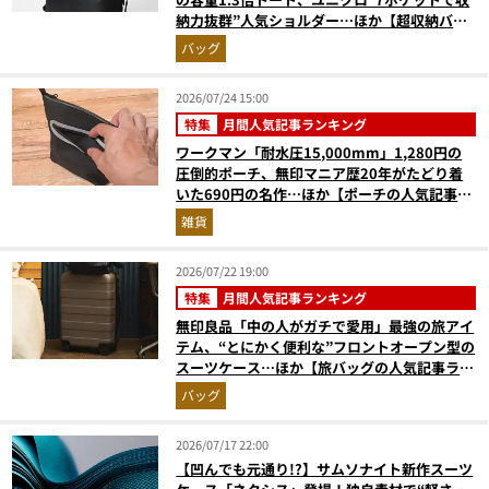
納力抜群”人気ショルダー…ほか【超収納バッ
グの人気記事ランキングベスト3】（2026年6
バッグ
月版）
2026/07/24 15:00
特集
月間人気記事ランキング
ワークマン「耐水圧15,000mm」1,280円の
圧倒的ポーチ、無印マニア歴20年がたどり着
いた690円の名作…ほか【ポーチの人気記事ラ
ンキングベスト3】（2026年6月版）
雑貨
2026/07/22 19:00
特集
月間人気記事ランキング
無印良品「中の人がガチで愛用」最強の旅アイ
テム、“とにかく便利な”フロントオープン型の
スーツケース…ほか【旅バッグの人気記事ラン
キングベスト3】（2026年6月版）
バッグ
2026/07/17 22:00
【凹んでも元通り!?】サムソナイト新作スーツ