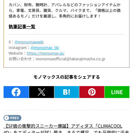
カバン、財布、腕時計、アパレルなどのファッションアイテムか
ら、家電、文房具、雑貨、クルマ、バイクまで、「価格以上の価
値あるモノ」だけを厳選し、多角的にお届けします！
執筆記事一覧
X：
@monomaxweb
Instagram：
@monomax_tkj
Website：
https://monomax.jp/
お問い合わせ：monomaxofficial@takarajimasha.co.jp
モノマックスの記事をシェアする
LINE
P
【SF級の衝撃的スニーカー爆誕】アディダス「CLIMACOOL
4D」をエディターが試し履き。まるで裸足、でも圧倒的に近未