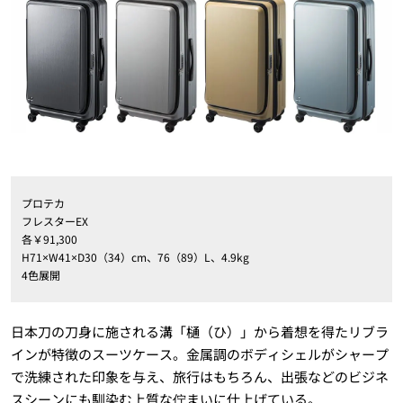
プロテカ
フレスターEX
各￥91,300
H71×W41×D30（34）cm、76（89）L、4.9kg
4色展開
日本刀の刀身に施される溝「樋（ひ）」から着想を得たリブラ
インが特徴のスーツケース。金属調のボディシェルがシャープ
で洗練された印象を与え、旅行はもちろん、出張などのビジネ
スシーンにも馴染む上質な佇まいに仕上げている。