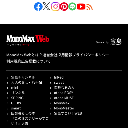
MonoMax Webとは？
運営会社
採用情報
プライバシーポリシー
利用規約
広告掲載について
宝島チャンネル
InRed
大人のおしゃれ手帖
sweet
mini
素敵なあの人
リンネル
otona ROSY
SPRiNG
otona MUSE
GLOW
MonoMax
smart
MonoMaster
田舎暮らしの本
宝島すごい！WEB
『このミステリーがすご
い！』大賞