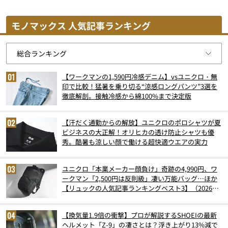
モノマックス 人気記事ランキング
【ワークマンの1,590円冷感デニム】vsユニクロ・無
印で比較！猛暑を乗り切る“涼感ロングパンツ”3選を
徹底解剖。接触冷感から綿100%まで決定版
【汗だく通勤からの解放】ユニクロのポロシャツが夏
ビジネスの大正解！オリヒカの透け防止シャツも優
秀。酷暑も涼しい顔で働ける超快適ウエアの実力
ユニクロ「本業メーカー顔負け」奇跡の4,990円、ワ
ークマン「2,500円は反則級」凄い万能バッグ…ほか
【リュックの人気記事ランキングベスト3】（2026年
6月版）
【換気量1.9倍の衝撃】プロが解説するSHOEIの最新
ヘルメット「Z-9」の凄さとは？浮き上がり13%減で