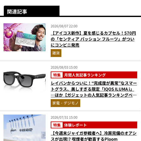
関連記事
2026/08/07 22:00
【アイコス新作】夏を感じるカプセル！570円
の「センティア パッション フルーツ」がつい
にコンビニ発売
雑貨
2026/08/03 15:00
特集
月間人気記事ランキング
レイバンからついに！“完成度が異常”なスマー
トグラス、美しすぎる限定「IQOS ILUMA i」
…ほか【ガジェットの人気記事ランキングベス
ト3】（2026年6月版）
家電・デジモノ
2026/07/31 15:00
特集
体験レポート
【今週末ジャイガ参戦者へ】冷房完備のオアシ
スが出現!? 喫煙者が歓喜するPloom