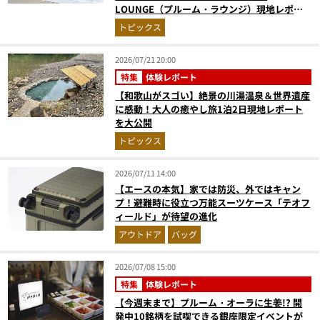
LOUNGE（プルーム・ラウンジ）現地レポ。
涼しい特設喫煙所で音楽の余韻とともに一服
トピックス
を！
2026/07/21 20:00
特集
体験レポート
【和歌山がスゴい】絶景の川湯温泉＆世界遺産
に感動！大人の癒やし旅1泊2日現地レポート
を大公開
トピックス
2026/07/11 14:00
【エースの本気】家では防災、外ではキャン
プ！避難時に役立つ万能スーツケース「テオフ
ィールド」が待望の進化
アウトドア
バッグ
2026/07/08 15:00
特集
体験レポート
【今週末まで】プルーム・オーラに生姜!? 開
発中10銘柄を試喫できる銀座限定イベントが