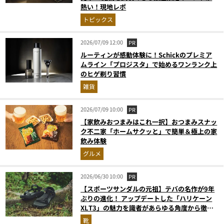
熱い！現地レポ
トピックス
2026/07/09 12:00
PR
ルーティンが感動体験に！Schickのプレミア
ムライン「プロジスタ」で始めるワンランク上
のヒゲ剃り習慣
雑貨
2026/07/09 10:00
PR
【家飲みおつまみはこれ一択】おつまみスナッ
ク不二家「ホームサクッと」で簡単＆極上の家
飲み体験
グルメ
2026/06/30 10:00
PR
【スポーツサンダルの元祖】テバの名作が9年
ぶりの進化！ アップデートした「ハリケーン
XLT3」の魅力を識者があらゆる角度から徹底
解説！
靴