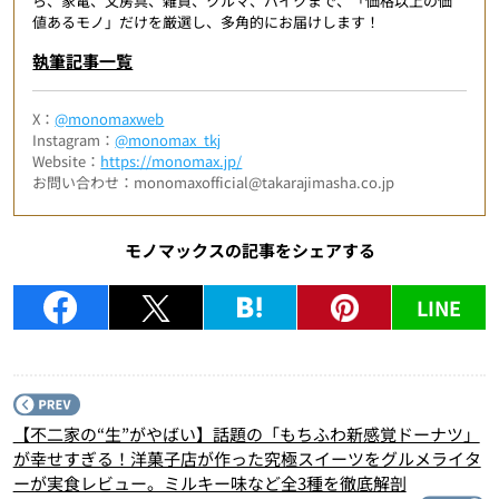
ら、家電、文房具、雑貨、クルマ、バイクまで、「価格以上の価
値あるモノ」だけを厳選し、多角的にお届けします！
執筆記事一覧
X：
@monomaxweb
Instagram：
@monomax_tkj
Website：
https://monomax.jp/
お問い合わせ：monomaxofficial@takarajimasha.co.jp
モノマックスの記事をシェアする
LINE
P
【不二家の“生”がやばい】話題の「もちふわ新感覚ドーナツ」
が幸せすぎる！洋菓子店が作った究極スイーツをグルメライタ
ーが実食レビュー。ミルキー味など全3種を徹底解剖