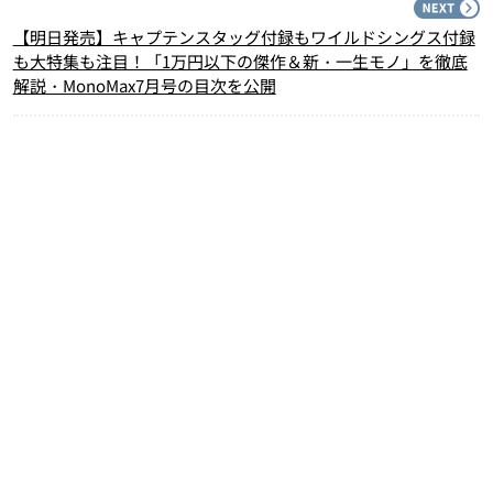
N
【明日発売】キャプテンスタッグ付録もワイルドシングス付録
も大特集も注目！「1万円以下の傑作＆新・一生モノ」を徹底
解説・MonoMax7月号の目次を公開