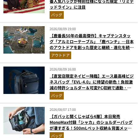
番人気バッグが特別仕様になった限定「リミテ
ッドライン」に注目
バッグ
2026/08/09 19:00
【鹿番長50年の最高傑作】キャプテンスタッ
グ「アルミローテーブル」「鹿ベンチ」…日本
のアウトドアを創った歴史と継続・進化を続け
る定番神ギア11選
アウトドア
2026/08/09 16:00
【直営店限定ネイビー降臨】エース最高峰ビジ
ネスバッグ「EVL-4.0」に待望の新色！負担激
減の特許ショルダー＆可変PC収納で通勤・出
張が無敵に
バッグ
2026/08/07 17:00
【ガバッと開くじゃばら4層】本日発売
MonoMax付録「シャカ」のショルダーバッグ
が凄すぎる！500mLペット収納＆背面メッシ
ュでベタつかない
バッグ