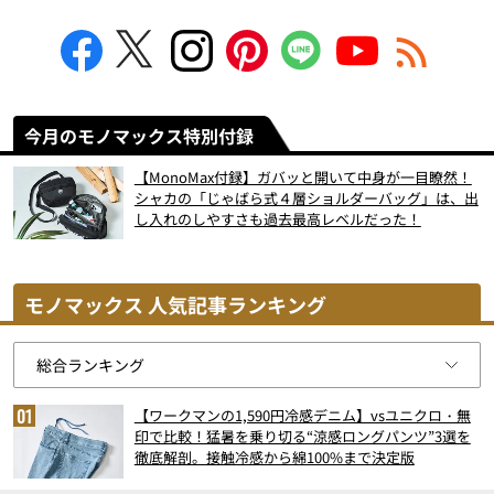
今月のモノマックス特別付録
【MonoMax付録】ガバッと開いて中身が一目瞭然！
シャカの「じゃばら式４層ショルダーバッグ」は、出
し入れのしやすさも過去最高レベルだった！
モノマックス 人気記事ランキング
【ワークマンの1,590円冷感デニム】vsユニクロ・無
印で比較！猛暑を乗り切る“涼感ロングパンツ”3選を
徹底解剖。接触冷感から綿100%まで決定版