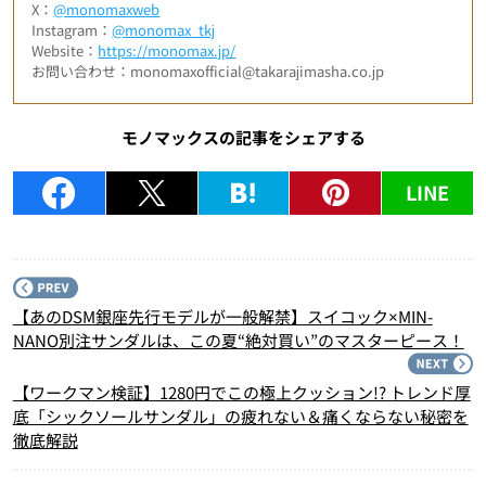
X：
@monomaxweb
Instagram：
@monomax_tkj
Website：
https://monomax.jp/
お問い合わせ：monomaxofficial@takarajimasha.co.jp
モノマックスの記事をシェアする
LINE
P
【あのDSM銀座先行モデルが一般解禁】スイコック×MIN-
NANO別注サンダルは、この夏“絶対買い”のマスターピース！
N
【ワークマン検証】1280円でこの極上クッション!? トレンド厚
底「シックソールサンダル」の疲れない＆痛くならない秘密を
徹底解説