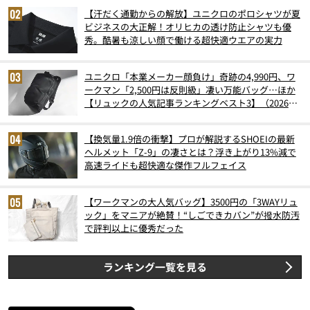
【汗だく通勤からの解放】ユニクロのポロシャツが夏
ビジネスの大正解！オリヒカの透け防止シャツも優
秀。酷暑も涼しい顔で働ける超快適ウエアの実力
ユニクロ「本業メーカー顔負け」奇跡の4,990円、ワ
ークマン「2,500円は反則級」凄い万能バッグ…ほか
【リュックの人気記事ランキングベスト3】（2026年
6月版）
【換気量1.9倍の衝撃】プロが解説するSHOEIの最新
ヘルメット「Z-9」の凄さとは？浮き上がり13%減で
高速ライドも超快適な傑作フルフェイス
【ワークマンの大人気バッグ】3500円の「3WAYリュ
ック」をマニアが絶賛！“しごできカバン”が撥水防汚
で評判以上に優秀だった
ランキング一覧を見る