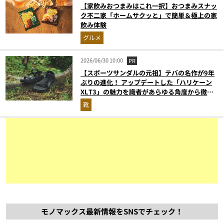
【家飲みおつまみはこれ一択】おつまみスナッ
ク不二家「ホームサクッと」で簡単＆極上の家
飲み体験
グルメ
2026/06/30 10:00
PR
【スポーツサンダルの元祖】テバの名作が9年
ぶりの進化！ アップデートした「ハリケーン
XLT3」の魅力を識者があらゆる角度から徹底
解説！
靴
モノマックス最新情報をSNSでチェック！