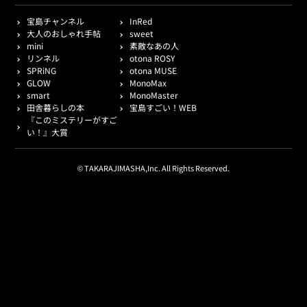
宝島チャンネル
InRed
大人のおしゃれ手帖
sweet
mini
素敵なあの人
リンネル
otona ROSY
SPRiNG
otona MUSE
GLOW
MonoMax
smart
MonoMaster
田舎暮らしの本
宝島すごい！WEB
『このミステリーがすご
い！』大賞
© TAKARAJIMASHA,Inc. All Rights Reserved.