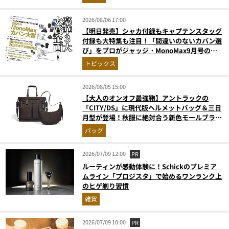
2026/08/06 17:00
【明日発売】シャカ付録もキャプテンスタッグ
付録も大特集も注目！「間違いのないカバン選
び」をプロがジャッジ・MonoMax9月号の目
次を公開
トピックス
2026/08/05 15:00
【大人のオンオフ最強鞄】アントラックの
「CITY/DS」に現代版ヘルメットバッグ＆三日
月型が登場！秋服に絶対合う新色モールブラウ
ンが傑作
バッグ
2026/07/09 12:00
PR
ルーティンが感動体験に！Schickのプレミア
ムライン「プロジスタ」で始めるワンランク上
のヒゲ剃り習慣
雑貨
2026/07/09 10:00
PR