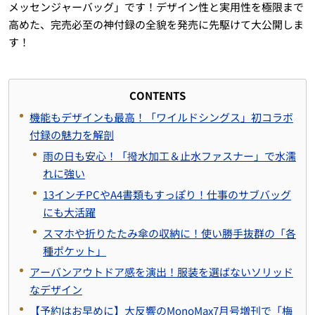
メッセンジャーバッグ」です！デザイン性と実用性を極限まで
高めた、完売必至の神付録の全貌を発売に先駆けて大公開しま
す！
CONTENTS
機能もデザインも最高！「ワイルドシングス」初コラボ
付録の魅力を解剖
雨の日も安心！「撥水加工＆止水ファスナー」で水濡
れに強い
13インチPCやA4書類もすっぽり！仕事のサブバッグ
にも大活躍
スマホや折りたたみ傘の収納に！使い勝手抜群の「各
種ポケット」
アーバンアウトドア感を演出！服装を選ばないソリッド
なデザイン
【予約はお早めに】大反響のMonoMax7月号増刊で「梅