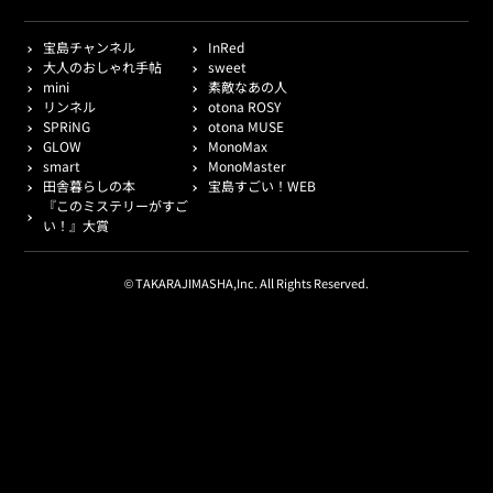
宝島チャンネル
InRed
大人のおしゃれ手帖
sweet
mini
素敵なあの人
リンネル
otona ROSY
SPRiNG
otona MUSE
GLOW
MonoMax
smart
MonoMaster
田舎暮らしの本
宝島すごい！WEB
『このミステリーがすご
い！』大賞
© TAKARAJIMASHA,Inc. All Rights Reserved.