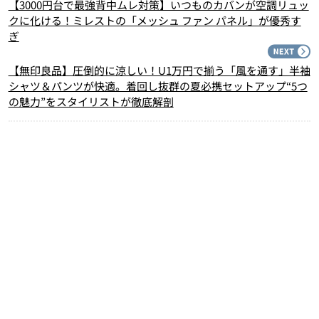
【3000円台で最強背中ムレ対策】いつものカバンが空調リュッ
クに化ける！ミレストの「メッシュ ファン パネル」が優秀す
ぎ
N
【無印良品】圧倒的に涼しい！U1万円で揃う「風を通す」半袖
シャツ＆パンツが快適。着回し抜群の夏必携セットアップ“5つ
の魅力”をスタイリストが徹底解剖