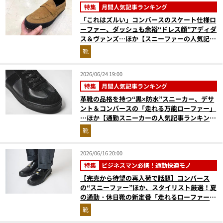
特集
月間人気記事ランキング
「これはズルい」コンバースのスケート仕様ロ
ーファー、ダッシュも余裕“ドレス顔”アディダ
ス＆ヴァンズ…ほか【スニーファーの人気記事
ランキングベスト3】（2026年5月版）
靴
2026/06/24 19:00
特集
月間人気記事ランキング
革靴の品格を持つ“黒×防水”スニーカー、デサ
ント＆コンバースの「走れる万能ローファー」
…ほか【通勤スニーカーの人気記事ランキング
ベスト3】（2026年5月版）
靴
2026/06/16 20:00
特集
ビジネスマン必携！通勤快適モノ
【完売から待望の再入荷で話題】コンバース
の“スニーファー”ほか、スタイリスト厳選！夏
の通勤・休日靴の新定番「走れるローファー」
6選
靴