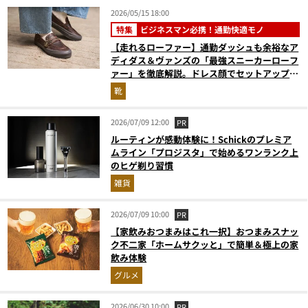
2026/05/15 18:00
特集
ビジネスマン必携！通勤快適モノ
【走れるローファー】通勤ダッシュも余裕なア
ディダス＆ヴァンズの「最強スニーカーローフ
ァー」を徹底解説。ドレス顔でセットアップに
も◎
靴
2026/07/09 12:00
PR
ルーティンが感動体験に！Schickのプレミア
ムライン「プロジスタ」で始めるワンランク上
のヒゲ剃り習慣
雑貨
2026/07/09 10:00
PR
【家飲みおつまみはこれ一択】おつまみスナッ
ク不二家「ホームサクッと」で簡単＆極上の家
飲み体験
グルメ
2026/06/30 10:00
PR