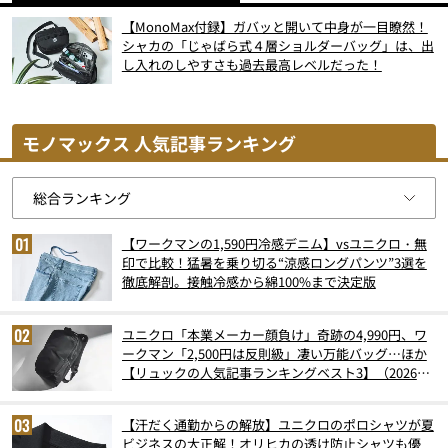
【MonoMax付録】ガバッと開いて中身が一目瞭然！
シャカの「じゃばら式４層ショルダーバッグ」は、出
し入れのしやすさも過去最高レベルだった！
モノマックス 人気記事ランキング
【ワークマンの1,590円冷感デニム】vsユニクロ・無
印で比較！猛暑を乗り切る“涼感ロングパンツ”3選を
徹底解剖。接触冷感から綿100%まで決定版
ユニクロ「本業メーカー顔負け」奇跡の4,990円、ワ
ークマン「2,500円は反則級」凄い万能バッグ…ほか
【リュックの人気記事ランキングベスト3】（2026年
6月版）
【汗だく通勤からの解放】ユニクロのポロシャツが夏
ビジネスの大正解！オリヒカの透け防止シャツも優