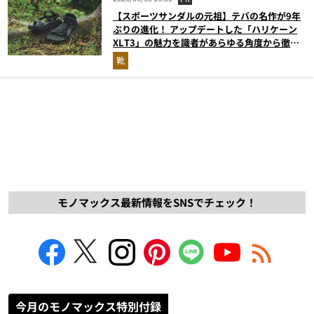
【スポーツサンダルの元祖】テバの名作が9年
ぶりの進化！ アップデートした「ハリケーン
XLT3」の魅力を識者があらゆる角度から徹底
解説！
靴
モノマックス最新情報をSNSでチェック！
今月のモノマックス特別付録