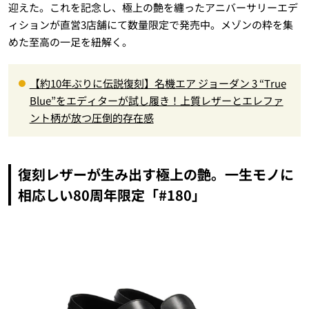
迎えた。これを記念し、極上の艶を纏ったアニバーサリーエデ
ィションが直営3店舗にて数量限定で発売中。メゾンの粋を集
めた至高の一足を紐解く。
【約10年ぶりに伝説復刻】名機エア ジョーダン 3 “True
Blue”をエディターが試し履き！上質レザーとエレファ
ント柄が放つ圧倒的存在感
復刻レザーが生み出す極上の艶。一生モノに
相応しい80周年限定「#180」