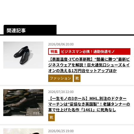
関連記事
2026/08/06 20:00
特集
ビジネスマン必携！通勤快適モノ
【表面温度-3℃の革新靴】“酷暑に勝つ”最新ビ
ジネスウェアを解説！巨大通気口シューズ＆イ
オンの洗える1万円台セットアップほか
ファッション
靴
2026/07/20 22:00
【一生モノの3ホール】MHL.別注のドクター
マーチンは“妥協なき英国製”！老舗タンナーの
革で仕上げた名作「1461」に死角なし
靴
2026/06/25 19:00