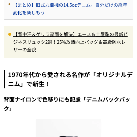
【まとめ】旧式力織機の14.5ozデニム。自分だけの経年
変化を楽しもう
【背中汗＆ゲリラ豪雨を解決】エース＆土屋鞄の最新ビ
ジネスリュック2選！25%放熱向上バッグ＆高級防水レ
ザーの全貌
1970年代から愛される名作が「オリジナルデ
ニム」で新生！
背面ナイロンで色移りにも配慮「デニムバックパッ
ク」