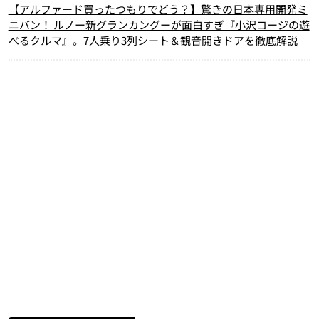
【アルファード買ったつもりでどう？】驚きの日本専用開発ミ
ニバン！ ルノー新グランカングーが面白すぎ『小沢コージの遊
べるクルマ』。7人乗り3列シート＆観音開きドアを徹底解説