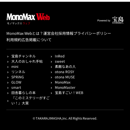
MonoMax Webとは？
運営会社
採用情報
プライバシーポリシー
利用規約
広告掲載について
宝島チャンネル
InRed
大人のおしゃれ手帖
sweet
mini
素敵なあの人
リンネル
otona ROSY
SPRiNG
otona MUSE
GLOW
MonoMax
smart
MonoMaster
田舎暮らしの本
宝島すごい！WEB
『このミステリーがすご
い！』大賞
© TAKARAJIMASHA,Inc. All Rights Reserved.