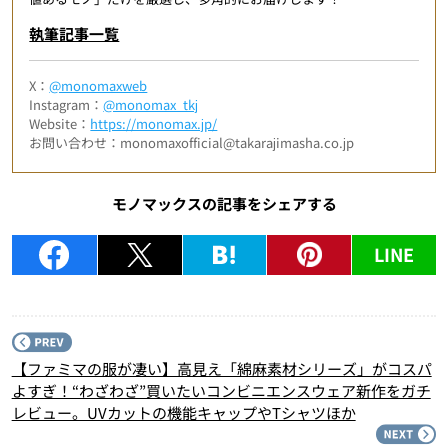
執筆記事一覧
X：
@monomaxweb
Instagram：
@monomax_tkj
Website：
https://monomax.jp/
お問い合わせ：monomaxofficial@takarajimasha.co.jp
モノマックスの記事をシェアする
LINE
P
【ファミマの服が凄い】高見え「綿麻素材シリーズ」がコスパ
よすぎ！“わざわざ”買いたいコンビニエンスウェア新作をガチ
レビュー。UVカットの機能キャップやTシャツほか
N