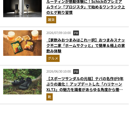
ルーティンが感動体験に！Schickのプレミア
ムライン「プロジスタ」で始めるワンランク上
のヒゲ剃り習慣
雑貨
2026/07/09 10:00
PR
【家飲みおつまみはこれ一択】おつまみスナッ
ク不二家「ホームサクッと」で簡単＆極上の家
飲み体験
グルメ
2026/06/30 10:00
PR
【スポーツサンダルの元祖】テバの名作が9年
ぶりの進化！ アップデートした「ハリケーン
XLT3」の魅力を識者があらゆる角度から徹底
解説！
靴