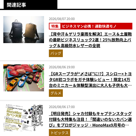
関連記事
2026/08/07 20:00
特集
ビジネスマン必携！通勤快適モノ
【背中汗＆ゲリラ豪雨を解決】エース＆土屋鞄
の最新ビジネスリュック2選！25%放熱向上バ
ッグ＆高級防水レザーの全貌
バッグ
2026/08/06 19:00
【GRスープラが“〆さば”に!?】スシロー×トヨ
タGR初コラボをガチ体験レビュー！限定14万
台のミニカー＆体験型演出に大人も子供も大興
奮間違いなし
グルメ
2026/08/06 17:00
【明日発売】シャカ付録もキャプテンスタッグ
付録も大特集も注目！「間違いのないカバン選
び」をプロがジャッジ・MonoMax9月号の目
次を公開
トピックス