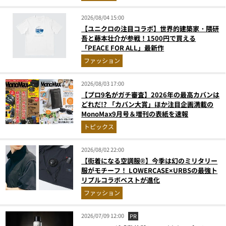
2026/08/04 15:00
【ユニクロの注目コラボ】世界的建築家・隈研
吾と藤本壮介が参戦！1500円で買える
「PEACE FOR ALL」最新作
ファッション
2026/08/03 17:00
【プロ9名がガチ審査】2026年の最高カバンは
どれだ!? 「カバン大賞」ほか注目企画満載の
MonoMax9月号＆増刊の表紙を速報
トピックス
2026/08/02 22:00
【街着になる空調服®】今季は幻のミリタリー
服がモチーフ！ LOWERCASE×URBSの最強ト
リプルコラボベストが進化
ファッション
2026/07/09 12:00
PR