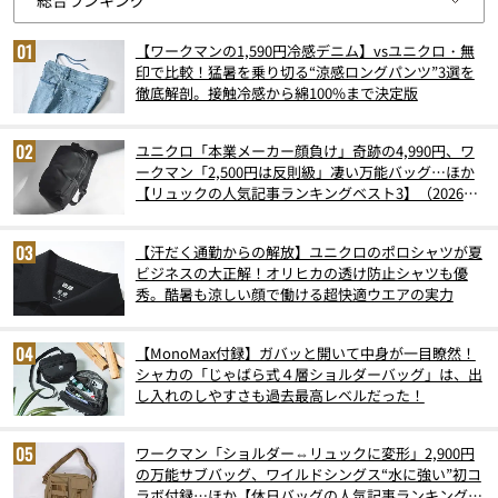
【ワークマンの1,590円冷感デニム】vsユニクロ・無
印で比較！猛暑を乗り切る“涼感ロングパンツ”3選を
徹底解剖。接触冷感から綿100%まで決定版
ユニクロ「本業メーカー顔負け」奇跡の4,990円、ワ
ークマン「2,500円は反則級」凄い万能バッグ…ほか
【リュックの人気記事ランキングベスト3】（2026年
6月版）
【汗だく通勤からの解放】ユニクロのポロシャツが夏
ビジネスの大正解！オリヒカの透け防止シャツも優
秀。酷暑も涼しい顔で働ける超快適ウエアの実力
【MonoMax付録】ガバッと開いて中身が一目瞭然！
シャカの「じゃばら式４層ショルダーバッグ」は、出
し入れのしやすさも過去最高レベルだった！
ワークマン「ショルダー⇔リュックに変形」2,900円
の万能サブバッグ、ワイルドシングス“水に強い”初コ
ラボ付録…ほか【休日バッグの人気記事ランキングベ