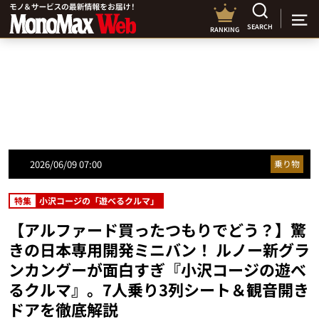
SEARCH
RANKING
2026/06/09 07:00
乗り物
特集
小沢コージの「遊べるクルマ」
【アルファード買ったつもりでどう？】驚
きの日本専用開発ミニバン！ ルノー新グラ
ンカングーが面白すぎ『小沢コージの遊べ
るクルマ』。7人乗り3列シート＆観音開き
ドアを徹底解説