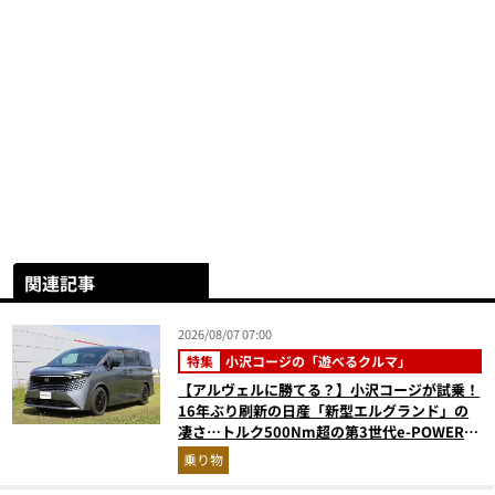
関連記事
2026/08/07 07:00
特集
小沢コージの「遊べるクルマ」
【アルヴェルに勝てる？】小沢コージが試乗！
16年ぶり刷新の日産「新型エルグランド」の
凄さ…トルク500Nm超の第3世代e-POWER＆
和の格調高きデザインを徹底チェック
乗り物