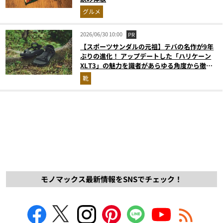
グルメ
2026/06/30 10:00
PR
【スポーツサンダルの元祖】テバの名作が9年
ぶりの進化！ アップデートした「ハリケーン
XLT3」の魅力を識者があらゆる角度から徹底
解説！
靴
モノマックス最新情報をSNSでチェック！