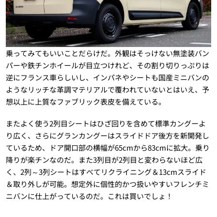
乗ってみてもいいことだらけだ。外観はそっけない無塗装バン
パーや鉄チンホイールが目立つけれど、その割り切りっぷりは
逆にフランス車らしいし、インパネやシートも国産ミニバンの
ようなリッチな革調マテリアルで覆われていないとはいえ、予
想以上に上質なファブリック表皮を備えている。
またよく使う2列目シートはひざ回りを含めて標準カングーよ
り広く、さらにグランカングーはスライドドア後方を新開発し
ているため、ドア開口部の横幅が65cmから83cmに拡大。乗り
降りが楽チンなのだ。また3列目が2列目と変わらないほど広
く、2列～3列シートはすべてリクライニング＆13cmスライド
＆取り外しが可能。想定外に個性的かつ扱いやすいフレンチミ
ニバンに仕上がっているのだ。これは買いでしょ！