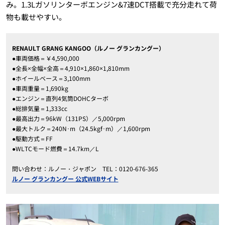
み。1.3Lガソリンターボエンジン&7速DCT搭載で充分走れて荷
物も載せやすい。
RENAULT GRANG KANGOO（ルノー グランカングー）
●車両価格＝￥4,590,000
●全長×全幅×全高＝4,910×1,860×1,810mm
●ホイールベース＝3,100mm
●車両重量＝1,690kg
●エンジン＝直列4気筒DOHCターボ
●総排気量＝1,333cc
●最高出力＝96kW（131PS）／5,000rpm
●最大トルク＝240N･m（24.5kgf･m）／1,600rpm
●駆動方式＝FF
●WLTCモード燃費＝14.7km／L
問い合わせ：ルノー・ジャポン TEL：0120-676-365
ルノー グランカングー 公式WEBサイト