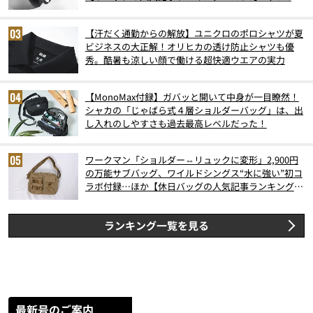
6月版）
【汗だく通勤からの解放】ユニクロのポロシャツが夏
ビジネスの大正解！オリヒカの透け防止シャツも優
秀。酷暑も涼しい顔で働ける超快適ウエアの実力
【MonoMax付録】ガバッと開いて中身が一目瞭然！
シャカの「じゃばら式４層ショルダーバッグ」は、出
し入れのしやすさも過去最高レベルだった！
ワークマン「ショルダー⇔リュックに変形」2,900円
の万能サブバッグ、ワイルドシングス“水に強い”初コ
ラボ付録…ほか【休日バッグの人気記事ランキングベ
スト3】（2026年6月版）
ランキング一覧を見る
最新号のご案内