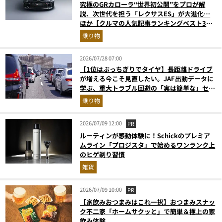
究極のGRカローラ“世界初公開”をプロが解
説、次世代を担う「レクサスES」が大進化…
ほか【クルマの人気記事ランキングベスト3】
（2026年6月版）
乗り物
2026/07/28 07:00
【1位はぶっちぎりでタイヤ】長距離ドライブ
が増える今こそ見直したい。JAF出動データに
学ぶ、重大トラブル回避の「実は簡単な」セル
フメンテ術
乗り物
2026/07/09 12:00
PR
ルーティンが感動体験に！Schickのプレミア
ムライン「プロジスタ」で始めるワンランク上
のヒゲ剃り習慣
雑貨
2026/07/09 10:00
PR
【家飲みおつまみはこれ一択】おつまみスナッ
ク不二家「ホームサクッと」で簡単＆極上の家
飲み体験