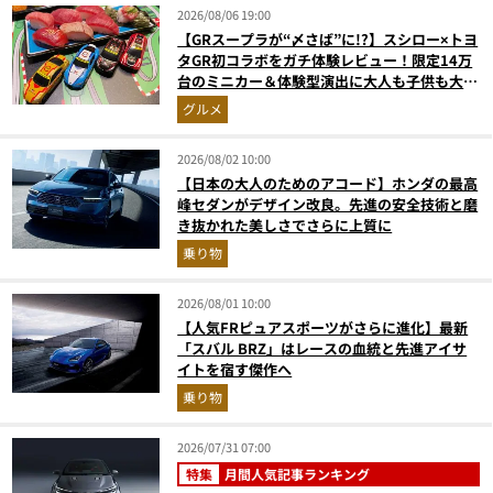
2026/08/06 19:00
【GRスープラが“〆さば”に!?】スシロー×トヨ
タGR初コラボをガチ体験レビュー！限定14万
台のミニカー＆体験型演出に大人も子供も大興
奮間違いなし
グルメ
2026/08/02 10:00
【日本の大人のためのアコード】ホンダの最高
峰セダンがデザイン改良。先進の安全技術と磨
き抜かれた美しさでさらに上質に
乗り物
2026/08/01 10:00
【人気FRピュアスポーツがさらに進化】最新
「スバル BRZ」はレースの血統と先進アイサ
イトを宿す傑作へ
乗り物
2026/07/31 07:00
特集
月間人気記事ランキング