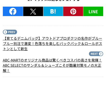
LINE
P
【育てるデニムバッグ】アウトドアプロダクツの名作がブルー
ブルー別注で激変！色落ちを楽しむバックパック＆ロールボス
トンとして新生
N
ABC-MARTのオリジナル商品は驚くべきコスパの高さを発揮！
ABC SELECTのサンダル＆シューズこそが酷暑対策モノの大正
解！