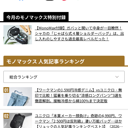
今月のモノマックス特別付録
【MonoMax付録】ガバッと開いて中身が一目瞭然！
シャカの「じゃばら式４層ショルダーバッグ」は、出
し入れのしやすさも過去最高レベルだった！
モノマックス 人気記事ランキング
【ワークマンの1,590円冷感デニム】vsユニクロ・無
印で比較！猛暑を乗り切る“涼感ロングパンツ”3選を
徹底解剖。接触冷感から綿100%まで決定版
ユニクロ「本業メーカー顔負け」奇跡の4,990円、ワ
ークマン「2,500円は反則級」凄い万能バッグ…ほか
【リュックの人気記事ランキングベスト3】（2026年