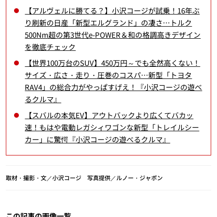
【アルヴェルに勝てる？】小沢コージが試乗！16年ぶ
り刷新の日産「新型エルグランド」の凄さ…トルク
500Nm超の第3世代e-POWER＆和の格調高きデザイン
を徹底チェック
【世界100万台のSUV】450万円～でも全然高くない！
サイズ・広さ・走り・圧巻のコスパ…新型「トヨタ
RAV4」の総合力がやっぱすげえ！『小沢コージの遊べ
るクルマ』
【スバルの本気EV】アウトバックより広くてバカッ
速！もはや電動レガシィワゴンな新型「トレイルシー
カー」に驚愕『小沢コージの遊べるクルマ』
取材・撮影・文／小沢コージ 写真提供／ルノー・ジャポン
この記事の画像一覧