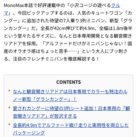
MonoMax本誌で好評連載中の「小沢コージの遊べる
クル
マ
」。今回ピックアップするのは、人気のキュートワゴン「カ
ングー」に追加された待望の7人乗り3列ミニバン、新型「グラ
ンカングー」だ。全長が42cm伸びて約4.9m、全幅は1.8m後半
という堂々たるサイズに、なんと日本専用開発となる観音開き
リアドアを採用。「アルファードだけがミニバンじゃない！国
産のオラオラ感はちょっと苦手……」という大人にブッ刺さ
る、注目のフレンチミニバンを徹底解説する！
CONTENTS
なんと観音開きリアドアは日本専用でカラーも特注のル
ノー新型「グランカングー」！
愛されカングーに待望の3列シート追加！日本専用の「観
音開きリアドア」が贅沢すぎる
全長約4.9mでアルファード級!? 走りと実用性を両立した
パッケージング