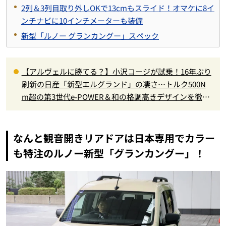
2列＆3列目取り外しOKで13cmもスライド！オマケに8イ
ンチナビに10インチメーターも装備
新型「ルノー グランカングー」スペック
【アルヴェルに勝てる？】小沢コージが試乗！16年ぶり
刷新の日産「新型エルグランド」の凄さ…トルク500N
m超の第3世代e-POWER＆和の格調高きデザインを徹底
チェック
なんと観音開きリアドアは日本専用でカラー
も特注のルノー新型「グランカングー」！