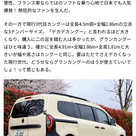
便性、フランス車ならではのソフトな乗り心地で日本でも人気
爆発！ 熱狂的なファンを生んだ。
その一方で現行3代目カングーは全長4.5m弱×全幅1.86mの立派
な3ナンバーサイズ。「デカデカングー」と言われるほど大き
くなり、購入に二の足を踏む人は多かったが、グランカングー
はひと味違う。確かに全長4.91m×全幅1.86m×全高1.81mと大
きいが幅や高さはカングーと同じ。要はただでさえデカくなっ
た現行世代。どうせならグランカングーのほうが使えていいで
しょ！って感じもある。