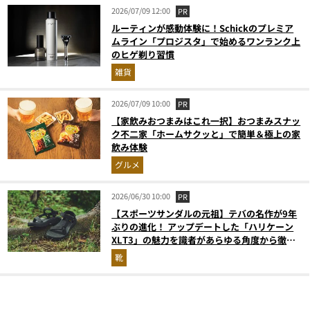
2026/07/09 12:00
PR
ルーティンが感動体験に！Schickのプレミア
ムライン「プロジスタ」で始めるワンランク上
のヒゲ剃り習慣
雑貨
2026/07/09 10:00
PR
【家飲みおつまみはこれ一択】おつまみスナッ
ク不二家「ホームサクッと」で簡単＆極上の家
飲み体験
グルメ
2026/06/30 10:00
PR
【スポーツサンダルの元祖】テバの名作が9年
ぶりの進化！ アップデートした「ハリケーン
XLT3」の魅力を識者があらゆる角度から徹底
解説！
靴