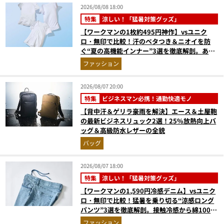
2026/08/08 18:00
特集
涼しい！「猛暑対策グッズ」
【ワークマンの1枚約495円神作】vsユニク
ロ・無印で比較！汗のベタつき＆ニオイを防
ぐ“夏の高機能インナー”3選を徹底解剖。あな
たに最適な1着は？
ファッション
2026/08/07 20:00
特集
ビジネスマン必携！通勤快適モノ
【背中汗＆ゲリラ豪雨を解決】エース＆土屋鞄
の最新ビジネスリュック2選！25%放熱向上バ
ッグ＆高級防水レザーの全貌
バッグ
2026/08/07 18:00
特集
涼しい！「猛暑対策グッズ」
【ワークマンの1,590円冷感デニム】vsユニク
ロ・無印で比較！猛暑を乗り切る“涼感ロング
パンツ”3選を徹底解剖。接触冷感から綿100%
まで決定版
ファッション