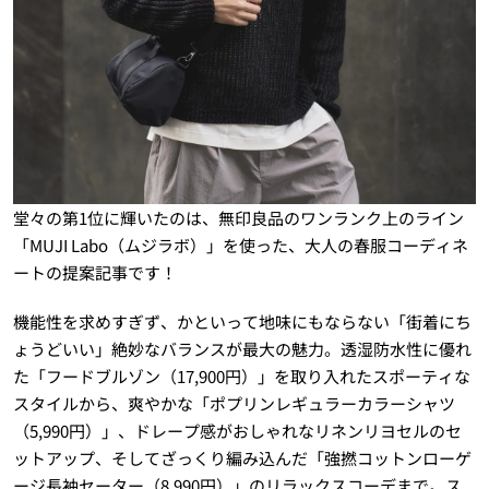
堂々の第1位に輝いたのは、無印良品のワンランク上のライン
「MUJI Labo（ムジラボ）」を使った、大人の春服コーディネ
ートの提案記事です！
機能性を求めすぎず、かといって地味にもならない「街着にち
ょうどいい」絶妙なバランスが最大の魅力。透湿防水性に優れ
た「フードブルゾン（17,900円）」を取り入れたスポーティな
スタイルから、爽やかな「ポプリンレギュラーカラーシャツ
（5,990円）」、ドレープ感がおしゃれなリネンリヨセルのセ
ットアップ、そしてざっくり編み込んだ「強撚コットンローゲ
ージ長袖セーター（8,990円）」のリラックスコーデまで。ス