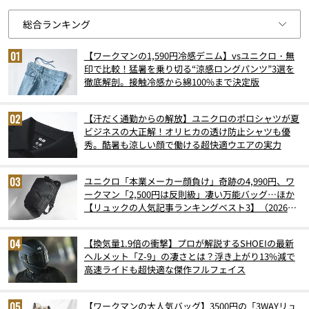
【ワークマンの1,590円冷感デニム】vsユニクロ・無
印で比較！猛暑を乗り切る“涼感ロングパンツ”3選を
徹底解剖。接触冷感から綿100%まで決定版
【汗だく通勤からの解放】ユニクロのポロシャツが夏
ビジネスの大正解！オリヒカの透け防止シャツも優
秀。酷暑も涼しい顔で働ける超快適ウエアの実力
ユニクロ「本業メーカー顔負け」奇跡の4,990円、ワ
ークマン「2,500円は反則級」凄い万能バッグ…ほか
【リュックの人気記事ランキングベスト3】（2026年
6月版）
【換気量1.9倍の衝撃】プロが解説するSHOEIの最新
ヘルメット「Z-9」の凄さとは？浮き上がり13%減で
高速ライドも超快適な傑作フルフェイス
【ワークマンの大人気バッグ】3500円の「3WAYリュ