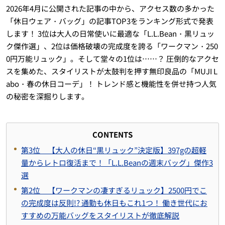
2026年4月に公開された記事の中から、アクセス数の多かった
「休日ウェア・バッグ」の記事TOP3をランキング形式で発表
します！ 3位は大人の日常使いに最適な「L.L.Bean・黒リュッ
ク傑作選」、2位は価格破壊の完成度を誇る「ワークマン・250
0円万能リュック」。そして堂々の1位は……？ 圧倒的なアクセ
スを集めた、スタイリストが太鼓判を押す無印良品の「MUJI L
abo・春の休日コーデ」！ トレンド感と機能性を併せ持つ人気
の秘密を深掘りします。
CONTENTS
第3位 【大人の休日“黒リュック”決定版】397gの超軽
量からレトロ復活まで！「L.L.Beanの週末バッグ」傑作3
選
第2位 【ワークマンの凄すぎるリュック】2500円でこ
の完成度は反則!? 通勤も休日もこれ1つ！ 働き世代にお
すすめの万能バッグをスタイリストが徹底解説