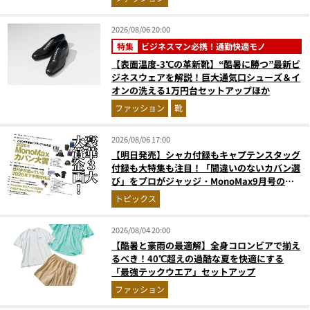
2026/08/06 20:00
特集
ビジネスマン必携！通勤快適モノ
【表面温度-3℃の革新靴】“酷暑に勝つ”最新ビ
ジネスウェアを解説！巨大通気口シューズ＆イ
オンの洗える1万円台セットアップほか
ファッション
靴
2026/08/06 17:00
【明日発売】シャカ付録もキャプテンスタッグ
付録も大特集も注目！「間違いのないカバン選
び」をプロがジャッジ・MonoMax9月号の目
次を公開
トピックス
2026/08/04 20:00
【酷暑と豪雨の最適解】全身コロンビアで揃え
るべき！40℃超えの過酷な夏を快適にする
「最強テックウエア」セットアップ
ファッション