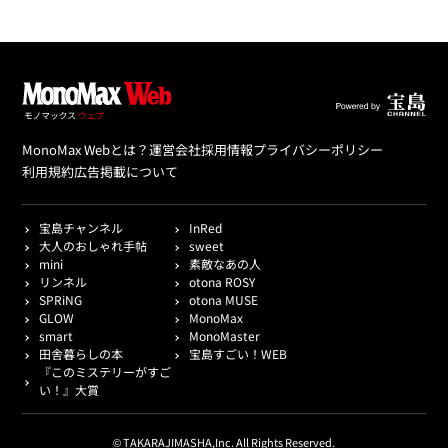
MonoMax Webとは？
運営会社
採用情報
プライバシーポリシー
利用規約
広告掲載について
宝島チャンネル
InRed
大人のおしゃれ手帖
sweet
mini
素敵なあの人
リンネル
otona ROSY
SPRiNG
otona MUSE
GLOW
MonoMax
smart
MonoMaster
田舎暮らしの本
宝島すごい！WEB
『このミステリーがすご
い！』大賞
© TAKARAJIMASHA,Inc. All Rights Reserved.