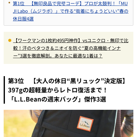
第1位 【無印良品で完璧コーデ】プロが太鼓判！「MU
JI Labo（ムジラボ）」で作る“街着にちょうどいい”春の
休日服4選
【ワークマンの1枚約495円神作】vsユニクロ・無印で比
較！汗のベタつき＆ニオイを防ぐ“夏の高機能インナ
ー”3選を徹底解剖。あなたに最適な1着は？
第3位 【大人の休日“黒リュック”決定版】
397gの超軽量からレトロ復活まで！
「L.L.Beanの週末バッグ」傑作3選