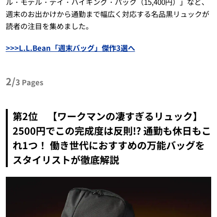
ル・モデル・デイ・ハイキング・パック（15,400円）」など、
週末のお出かけから通勤まで幅広く対応する名品黒リュックが
読者の注目を集めました。
>>>L.L.Bean「週末バッグ」傑作3選へ
2/
3
Pages
第2位 【ワークマンの凄すぎるリュック】
2500円でこの完成度は反則!? 通勤も休日もこ
れ1つ！ 働き世代におすすめの万能バッグを
スタイリストが徹底解説