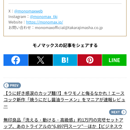
X：
@monomaxweb
Instagram：
@monomax_tkj
Website：
https://monomax.jp/
お問い合わせ：monomaxofficial@takarajimasha.co.jp
モノマックスの記事をシェアする
LINE
P
【うに好き感涙のカップ麺!?】キワモノと侮るなかれ！エース
コック新作「焼うにだし醤油ラーメン」をマニアが速報レビュ
ー
N
無印良品「洗える・動ける・高級感」約1万円の完璧セットア
ップ、あのトライアルの“6,897円スーツ”…ほか【ビジネスウ