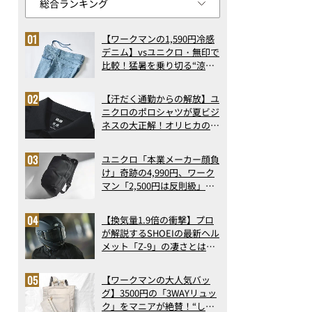
【ワークマンの1,590円冷感
デニム】vsユニクロ・無印で
比較！猛暑を乗り切る“涼感
ロングパンツ”3選を徹底解
剖。接触冷感から綿100%ま
【汗だく通勤からの解放】ユ
で決定版
ニクロのポロシャツが夏ビジ
ネスの大正解！オリヒカの透
け防止シャツも優秀。酷暑も
涼しい顔で働ける超快適ウエ
ユニクロ「本業メーカー顔負
アの実力
け」奇跡の4,990円、ワーク
マン「2,500円は反則級」凄
い万能バッグ…ほか【リュッ
クの人気記事ランキングベス
【換気量1.9倍の衝撃】プロ
ト3】（2026年6月版）
が解説するSHOEIの最新ヘル
メット「Z-9」の凄さとは？
浮き上がり13%減で高速ライ
ドも超快適な傑作フルフェイ
【ワークマンの大人気バッ
ス
グ】3500円の「3WAYリュッ
ク」をマニアが絶賛！“しご