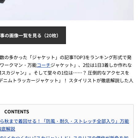
事の画像一覧を見る（20枚）
ス数の多かった「ジャケット」の記事TOP3をランキング形式で発
る「ワークマン・万能
コーチ
ジャケット」、2位は1日3着しか作れな
スカジャン」。そして堂々の1位は……？ 圧倒的なアクセスを
円デニムトラッカージャケット」！ スタイリストが徹底解説した人
CONTENTS
春から秋まで着回せる！「防風・耐久・ストレッチ全部入り」万能
徹底解説
めの“イカつくない”スカジャン！ドレステリアの傑作が新色を加