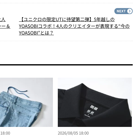
PREV
N
大人
【ユニクロの限定UTに待望第二弾】5年越しの
シー＆
YOASOBIコラボ！4人のクリエイターが表現する“今の
YOASOBI”とは？
 18:00
2026/08/05 18:00