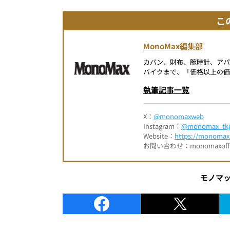
こ
MonoMax編集部
カバン、財布、腕時計、ア
バイクまで、「価格以上の価
執筆記事一覧
X：
@monomaxweb
Instagram：
@monomax_tkj
Website：
https://monomax.
お問い合わせ：monomaxofficia
モノマ