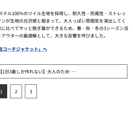
エステル100％のツイル生地を採用し、耐久性・防風性・ストレッ
タンが生地の光沢感と相まって、大人っぽい雰囲気を演出してく
型に比べてサッと脱ぎ着ができるため、春・秋・冬の3シーズン活
トアウターの最適解として、大きな反響を呼びました。
「万能コーチジャケット」へ
1日3着しか作れない】大人のため･･･
1
2
3