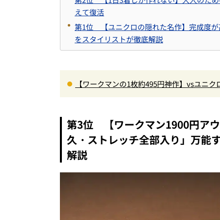
えて復活
第1位 【ユニクロの隠れた名作】完成度が高
をスタイリストが徹底解説
【ワークマンの1枚約495円神作】vsユニ
ナー”3選を徹底解剖。あなたに最適な1着は
第3位 【ワークマン1900円
久・ストレッチ全部入り」万能
解説