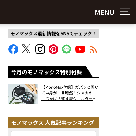
MENU
モノマックス最新情報をSNSでチェック！
今月のモノマックス特別付録
【MonoMax付録】ガバッと開い
て中身が一目瞭然！シャカの
「じゃばら式４層ショルダーバ
ッグ」は、出し入れのしやすさ
も過去最高レベルだった！
モノマックス 人気記事ランキング