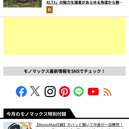
XLT3」の魅力を識者があらゆる角度から徹底
解説！
靴
モノマックス最新情報をSNSでチェック！
今月のモノマックス特別付録
【MonoMax付録】ガバッと開いて中身が一目瞭然！