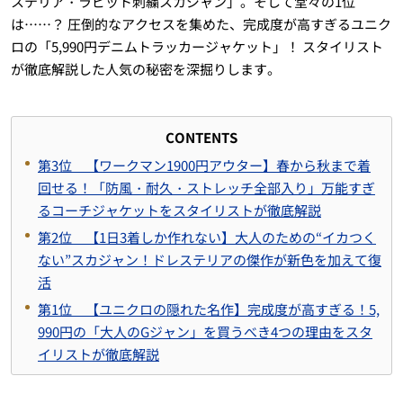
ステリア・ラビット刺繍スカジャン」。そして堂々の1位
は……？ 圧倒的なアクセスを集めた、完成度が高すぎるユニク
ロの「5,990円デニムトラッカージャケット」！ スタイリスト
が徹底解説した人気の秘密を深掘りします。
CONTENTS
第3位 【ワークマン1900円アウター】春から秋まで着
回せる！「防風・耐久・ストレッチ全部入り」万能すぎ
るコーチジャケットをスタイリストが徹底解説
第2位 【1日3着しか作れない】大人のための“イカつく
ない”スカジャン！ドレステリアの傑作が新色を加えて復
活
第1位 【ユニクロの隠れた名作】完成度が高すぎる！5,
990円の「大人のGジャン」を買うべき4つの理由をスタ
イリストが徹底解説