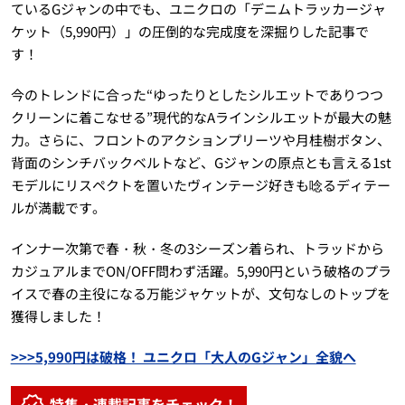
ているGジャンの中でも、ユニクロの「デニムトラッカージャ
ケット（5,990円）」の圧倒的な完成度を深掘りした記事で
す！
今のトレンドに合った“ゆったりとしたシルエットでありつつ
クリーンに着こなせる”現代的なAラインシルエットが最大の魅
力。さらに、フロントのアクションプリーツや月桂樹ボタン、
背面のシンチバックベルトなど、Gジャンの原点とも言える1st
モデルにリスペクトを置いたヴィンテージ好きも唸るディテー
ルが満載です。
インナー次第で春・秋・冬の3シーズン着られ、トラッドから
カジュアルまでON/OFF問わず活躍。5,990円という破格のプラ
イスで春の主役になる万能ジャケットが、文句なしのトップを
獲得しました！
>>>5,990円は破格！ ユニクロ「大人のGジャン」全貌へ
特集・連載記事をチェック！