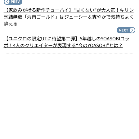
P
【家飲みが捗る新作チューハイ】“甘くない”が大人気！キリン
氷結無糖「湘南ゴールド」はジューシー＆爽やかで気持ちよく
酔える
N
【ユニクロの限定UTに待望第二弾】5年越しのYOASOBIコラ
ボ！4人のクリエイターが表現する“今のYOASOBI”とは？