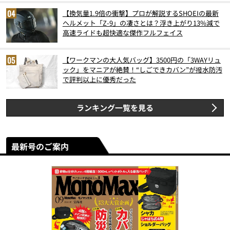
【換気量1.9倍の衝撃】プロが解説するSHOEIの最新
ヘルメット「Z-9」の凄さとは？浮き上がり13%減で
高速ライドも超快適な傑作フルフェイス
【ワークマンの大人気バッグ】3500円の「3WAYリュ
ック」をマニアが絶賛！“しごできカバン”が撥水防汚
で評判以上に優秀だった
ランキング一覧を見る
最新号のご案内