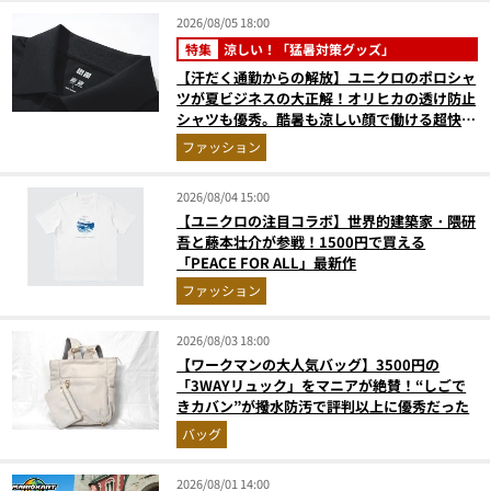
2026/08/05 18:00
特集
涼しい！「猛暑対策グッズ」
【汗だく通勤からの解放】ユニクロのポロシャ
ツが夏ビジネスの大正解！オリヒカの透け防止
シャツも優秀。酷暑も涼しい顔で働ける超快適
ウエアの実力
ファッション
2026/08/04 15:00
【ユニクロの注目コラボ】世界的建築家・隈研
吾と藤本壮介が参戦！1500円で買える
「PEACE FOR ALL」最新作
ファッション
2026/08/03 18:00
【ワークマンの大人気バッグ】3500円の
「3WAYリュック」をマニアが絶賛！“しごで
きカバン”が撥水防汚で評判以上に優秀だった
バッグ
2026/08/01 14:00