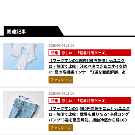
関連記事
2026/08/08 18:00
特集
涼しい！「猛暑対策グッズ」
【ワークマンの1枚約495円神作】vsユニク
ロ・無印で比較！汗のベタつき＆ニオイを防
ぐ“夏の高機能インナー”3選を徹底解剖。あな
たに最適な1着は？
ファッション
2026/08/07 18:00
特集
涼しい！「猛暑対策グッズ」
【ワークマンの1,590円冷感デニム】vsユニク
ロ・無印で比較！猛暑を乗り切る“涼感ロング
パンツ”3選を徹底解剖。接触冷感から綿100%
まで決定版
ファッション