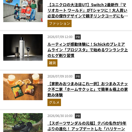
【ユニクロの大注目UT】Switch 2最新作『マ
リオカート ワールド』がTシャツに！大人買い
必至の傑作デザインで親子リンクコーデにも最
適
ファッション
2026/07/09 12:00
PR
ルーティンが感動体験に！Schickのプレミア
ムライン「プロジスタ」で始めるワンランク上
のヒゲ剃り習慣
雑貨
2026/07/09 10:00
PR
【家飲みおつまみはこれ一択】おつまみスナッ
ク不二家「ホームサクッと」で簡単＆極上の家
飲み体験
グルメ
2026/06/30 10:00
PR
【スポーツサンダルの元祖】テバの名作が9年
ぶりの進化！ アップデートした「ハリケーン