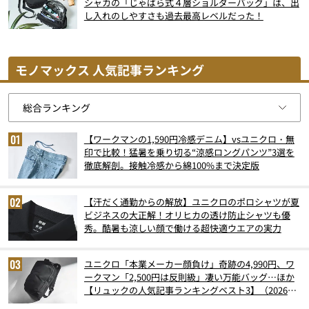
シャカの「じゃばら式４層ショルダーバッグ」は、出
し入れのしやすさも過去最高レベルだった！
モノマックス 人気記事ランキング
【ワークマンの1,590円冷感デニム】vsユニクロ・無
印で比較！猛暑を乗り切る“涼感ロングパンツ”3選を
徹底解剖。接触冷感から綿100%まで決定版
【汗だく通勤からの解放】ユニクロのポロシャツが夏
ビジネスの大正解！オリヒカの透け防止シャツも優
秀。酷暑も涼しい顔で働ける超快適ウエアの実力
ユニクロ「本業メーカー顔負け」奇跡の4,990円、ワ
ークマン「2,500円は反則級」凄い万能バッグ…ほか
【リュックの人気記事ランキングベスト3】（2026年
6月版）