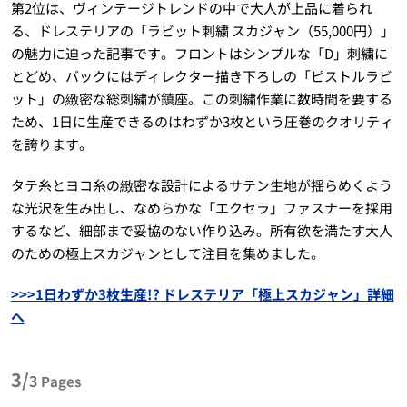
第2位は、ヴィンテージトレンドの中で大人が上品に着られ
る、ドレステリアの「ラビット刺繍 スカジャン（55,000円）」
の魅力に迫った記事です。フロントはシンプルな「D」刺繍に
とどめ、バックにはディレクター描き下ろしの「ピストルラビ
ット」の緻密な総刺繍が鎮座。この刺繍作業に数時間を要する
ため、1日に生産できるのはわずか3枚という圧巻のクオリティ
を誇ります。
タテ糸とヨコ糸の緻密な設計によるサテン生地が揺らめくよう
な光沢を生み出し、なめらかな「エクセラ」ファスナーを採用
するなど、細部まで妥協のない作り込み。所有欲を満たす大人
のための極上スカジャンとして注目を集めました。
>>>1日わずか3枚生産!? ドレステリア「極上スカジャン」詳細
へ
3/
3
Pages