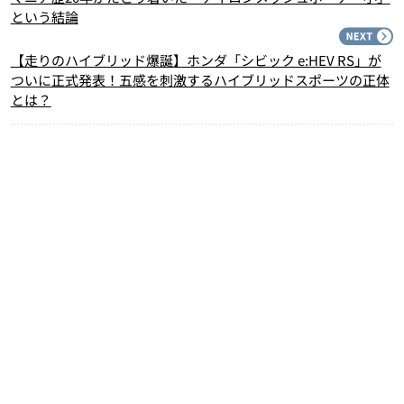
という結論
N
【走りのハイブリッド爆誕】ホンダ「シビック e:HEV RS」が
ついに正式発表！五感を刺激するハイブリッドスポーツの正体
とは？