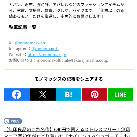
カバン、財布、腕時計、アパレルなどのファッションアイテムか
ら、家電、文房具、雑貨、クルマ、バイクまで、「価格以上の価
値あるモノ」だけを厳選し、多角的にお届けします！
執筆記事一覧
X：
@monomaxweb
Instagram：
@monomax_tkj
Website：
https://monomax.jp/
お問い合わせ：monomaxofficial@takarajimasha.co.jp
モノマックスの記事をシェアする
LINE
P
【無印良品のこれ名作】690円で買えるストレスフリー！無印
マニア歴20年がたどり着いた「ナイロンメッシュポーチ・小」