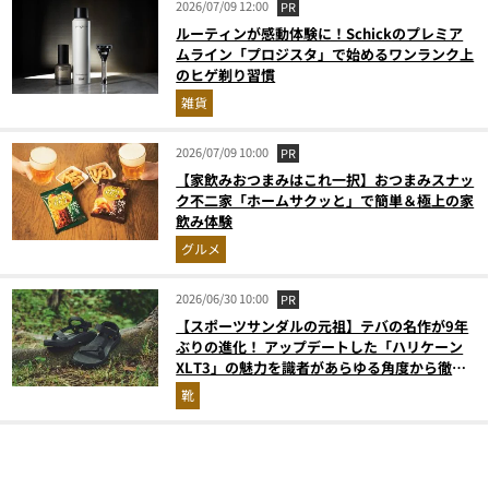
2026/07/09 12:00
PR
ルーティンが感動体験に！Schickのプレミア
ムライン「プロジスタ」で始めるワンランク上
のヒゲ剃り習慣
雑貨
2026/07/09 10:00
PR
【家飲みおつまみはこれ一択】おつまみスナッ
ク不二家「ホームサクッと」で簡単＆極上の家
飲み体験
グルメ
2026/06/30 10:00
PR
【スポーツサンダルの元祖】テバの名作が9年
ぶりの進化！ アップデートした「ハリケーン
XLT3」の魅力を識者があらゆる角度から徹底
解説！
靴