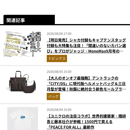
関連記事
2026/08/06 17:00
【明日発売】シャカ付録もキャプテンスタッグ
付録も大特集も注目！「間違いのないカバン選
び」をプロがジャッジ・MonoMax9月号の目
次を公開
トピックス
2026/08/05 15:00
【大人のオンオフ最強鞄】アントラックの
「CITY/DS」に現代版ヘルメットバッグ＆三日
月型が登場！秋服に絶対合う新色モールブラウ
ンが傑作
バッグ
2026/08/04 15:00
【ユニクロの注目コラボ】世界的建築家・隈研
吾と藤本壮介が参戦！1500円で買える
「PEACE FOR ALL」最新作