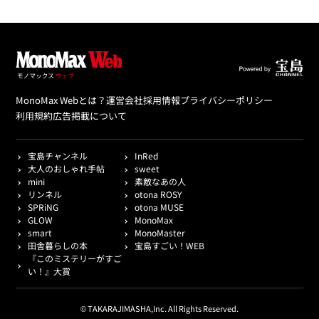
MonoMax Webとは？
運営会社
採用情報
プライバシーポリシー
利用規約
広告掲載について
宝島チャンネル
InRed
大人のおしゃれ手帖
sweet
mini
素敵なあの人
リンネル
otona ROSY
SPRiNG
otona MUSE
GLOW
MonoMax
smart
MonoMaster
田舎暮らしの本
宝島すごい！WEB
『このミステリーがすご
い！』大賞
© TAKARAJIMASHA,Inc. All Rights Reserved.