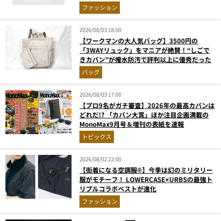
ファッション
2026/08/03 18:00
【ワークマンの大人気バッグ】3500円の
「3WAYリュック」をマニアが絶賛！“しごで
きカバン”が撥水防汚で評判以上に優秀だった
バッグ
2026/08/03 17:00
【プロ9名がガチ審査】2026年の最高カバンは
どれだ!? 「カバン大賞」ほか注目企画満載の
MonoMax9月号＆増刊の表紙を速報
トピックス
2026/08/02 22:00
【街着になる空調服®】今季は幻のミリタリー
服がモチーフ！ LOWERCASE×URBSの最強ト
リプルコラボベストが進化
ファッション