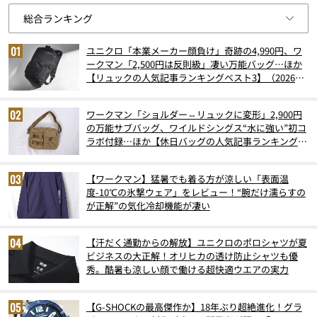
ユニクロ「本業メーカー顔負け」奇跡の4,990円、ワ
ークマン「2,500円は反則級」凄い万能バッグ…ほか
【リュックの人気記事ランキングベスト3】（2026年
6月版）
ワークマン「ショルダー⇔リュックに変形」2,900円
の万能サブバッグ、ワイルドシングス“水に強い”初コ
ラボ付録…ほか【休日バッグの人気記事ランキングベ
スト3】（2026年6月版）
【ワークマン】猛暑でも着る方が涼しい「表面温
度-10℃の氷撃ウェア」をレビュー！“腕だけ濡らすの
が正解”の気化冷却機能が凄い
【汗だく通勤からの解放】ユニクロのポロシャツが夏
ビジネスの大正解！オリヒカの透け防止シャツも優
秀。酷暑も涼しい顔で働ける超快適ウエアの実力
【G-SHOCKの最高傑作か】18年ぶり超絶進化！グラ