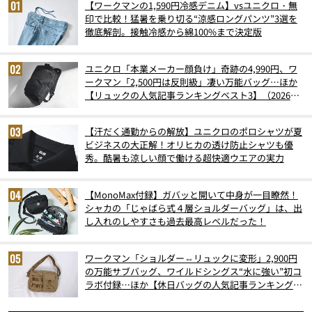
【ワークマンの1,590円冷感デニム】vsユニクロ・無
印で比較！猛暑を乗り切る“涼感ロングパンツ”3選を
徹底解剖。接触冷感から綿100%まで決定版
ユニクロ「本業メーカー顔負け」奇跡の4,990円、ワ
ークマン「2,500円は反則級」凄い万能バッグ…ほか
【リュックの人気記事ランキングベスト3】（2026年
6月版）
【汗だく通勤からの解放】ユニクロのポロシャツが夏
ビジネスの大正解！オリヒカの透け防止シャツも優
秀。酷暑も涼しい顔で働ける超快適ウエアの実力
【MonoMax付録】ガバッと開いて中身が一目瞭然！
シャカの「じゃばら式４層ショルダーバッグ」は、出
し入れのしやすさも過去最高レベルだった！
ワークマン「ショルダー⇔リュックに変形」2,900円
の万能サブバッグ、ワイルドシングス“水に強い”初コ
ラボ付録…ほか【休日バッグの人気記事ランキングベ
スト3】（2026年6月版）