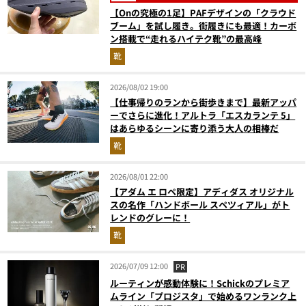
【Onの究極の1足】PAFデザインの「クラウド
ブーム」を試し履き。街履きにも最適！カーボ
ン搭載で“走れるハイテク靴”の最高峰
靴
2026/08/02 19:00
【仕事帰りのランから街歩きまで】最新アッパ
ーでさらに進化！アルトラ「エスカランテ 5」
はあらゆるシーンに寄り添う大人の相棒だ
靴
2026/08/01 22:00
【アダム エ ロペ限定】アディダス オリジナル
スの名作「ハンドボール スペツィアル」がト
レンドのグレーに！
靴
2026/07/09 12:00
PR
ルーティンが感動体験に！Schickのプレミア
ムライン「プロジスタ」で始めるワンランク上