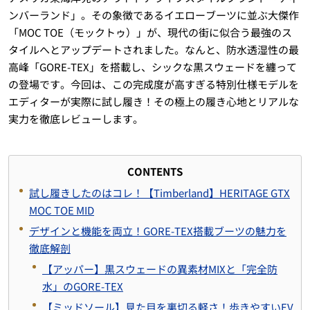
ンバーランド」。その象徴であるイエローブーツに並ぶ大傑作
「MOC TOE（モックトゥ）」が、現代の街に似合う最強のス
タイルへとアップデートされました。なんと、防水透湿性の最
高峰「GORE-TEX」を搭載し、シックな黒スウェードを纏って
の登場です。今回は、この完成度が高すぎる特別仕様モデルを
エディターが実際に試し履き！その極上の履き心地とリアルな
実力を徹底レビューします。
CONTENTS
試し履きしたのはコレ！【Timberland】HERITAGE GTX
MOC TOE MID
デザインと機能を両立！GORE-TEX搭載ブーツの魅力を
徹底解剖
【アッパー】黒スウェードの異素材MIXと「完全防
水」のGORE-TEX
【ミッドソール】見た目を裏切る軽さ！歩きやすいEV