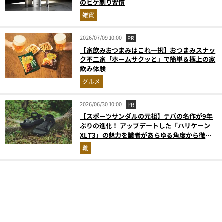
のヒゲ剃り習慣
雑貨
2026/07/09 10:00
PR
【家飲みおつまみはこれ一択】おつまみスナッ
ク不二家「ホームサクッと」で簡単＆極上の家
飲み体験
グルメ
2026/06/30 10:00
PR
【スポーツサンダルの元祖】テバの名作が9年
ぶりの進化！ アップデートした「ハリケーン
XLT3」の魅力を識者があらゆる角度から徹底
解説！
靴