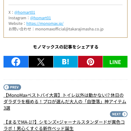
X：
@homart01
Instagram：
@homart01
Website：
https://monomax.jp/
お問い合わせ：monomaxofficial@takarajimasha.co.jp
モノマックスの記事をシェアする
LINE
P
【MonoMaxベストバイ大賞】トイレ以外は動かない!? 休日の
ダラダラを極める！プロが選んだ大人の「自堕落」神アイテム
3選
N
【まるでMA-1!?】シモンズ×ジャーナルスタンダードが異色コ
ラボ！男心くすぐる新作ベッド誕生