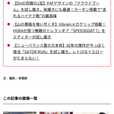
【Onの究極の1足】PAFデザインの「クラウドブー
ム」を試し履き。街履きにも最適！カーボン搭載で“走
れるハイテク靴”の最高峰
【山の悪路を喰い尽くす】Vibramメガグリップ搭載！
HOKAが放つ無敵のトレランギア「SPEEDGOAT 7」を
エディターが試し履き
【ニューバランス夏の大本命】82年の傑作が今っぽく
復活「GATOR RUN」を試し履き。レトロなイエロー
がたまらない！
文・撮影／本間新
この記事の画像一覧