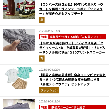
【コンバース好き必見】90年代の星入りトウ
ガードを再現！ヴィンテージ顔の「ワンスタ
ー」が履き心地もアップデート
靴
2026/08/06 18:00
特集
編集長が注目する新作「コレ買いです」
【360°風が突き抜ける】アディダス最新「ク
ライマクール 4D」を編集長が絶賛！“リカバリ
ーサンダル級に快適”な3Dプリントスニーカー
『コレ買いです』Vol.173
靴
2026/08/04 20:00
【酷暑と豪雨の最適解】全身コロンビアで揃え
るべき！40℃超えの過酷な夏を快適にする
「最強テックウエア」セットアップ
ファッション
2026/08/04 18:00
特集
"鉄板スニーカー"試し履き