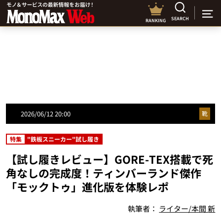
SEARCH
RANKING
2026/06/12 20:00
靴
特集
"鉄板スニーカー"試し履き
【試し履きレビュー】GORE-TEX搭載で死
角なしの完成度！ティンバーランド傑作
「モックトゥ」進化版を体験レポ
執筆者：
ライター/本間 新