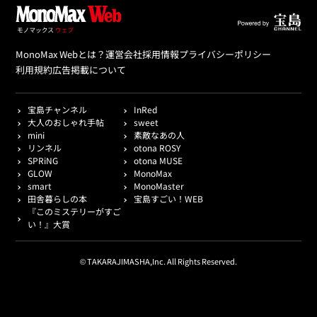
MonoMax Webとは？
運営会社
採用情報
プライバシーポリシー
利用規約
広告掲載について
宝島チャンネル
InRed
大人のおしゃれ手帖
sweet
mini
素敵なあの人
リンネル
otona ROSY
SPRiNG
otona MUSE
GLOW
MonoMax
smart
MonoMaster
田舎暮らしの本
宝島すごい！WEB
『このミステリーがすご
い！』大賞
© TAKARAJIMASHA,Inc. All Rights Reserved.