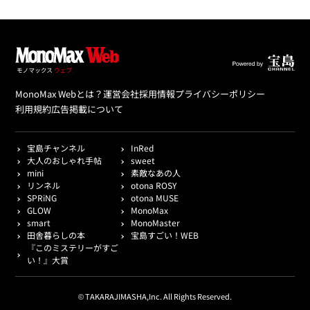
MonoMax Webとは？
運営会社
採用情報
プライバシーポリシー
利用規約
広告掲載について
宝島チャンネル
InRed
大人のおしゃれ手帖
sweet
mini
素敵なあの人
リンネル
otona ROSY
SPRiNG
otona MUSE
GLOW
MonoMax
smart
MonoMaster
田舎暮らしの本
宝島すごい！WEB
『このミステリーがすご
い！』大賞
© TAKARAJIMASHA,Inc. All Rights Reserved.