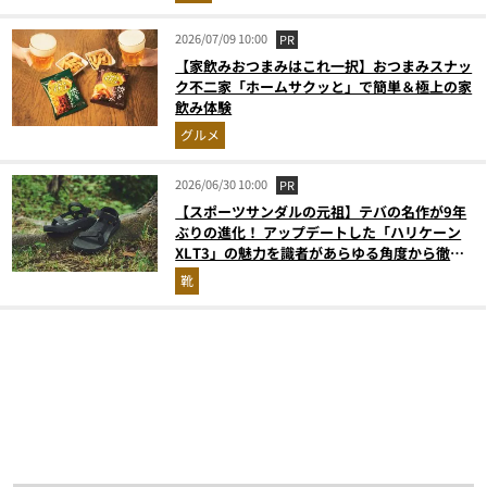
2026/07/09 10:00
PR
【家飲みおつまみはこれ一択】おつまみスナッ
ク不二家「ホームサクッと」で簡単＆極上の家
飲み体験
グルメ
2026/06/30 10:00
PR
【スポーツサンダルの元祖】テバの名作が9年
ぶりの進化！ アップデートした「ハリケーン
XLT3」の魅力を識者があらゆる角度から徹底
解説！
靴