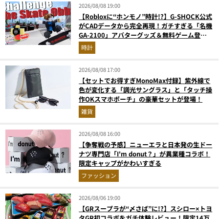
2026/08/08 19:00
【Robloxに“ホンモノ”時計!?】G-SHOCK公式
がCADデータから完全再現！ガチすぎる「名機
GA-2100」アバターグッズ＆無料ゲーム登場
が見逃せない
時計
2026/08/08 17:00
【セットでお得すぎMonoMax付録】紫外線で
色が変化する「調光サングラス」と「タッチ操
作OKスマホポーチ」の豪華セットが登場！
雑貨
2026/08/08 16:00
【争奪戦の予感】ニューエラと日本発の生ドー
ナツ専門店「I'm donut？」が異業種コラボ！
限定キャップがかわいすぎる
ファッション
2026/08/06 19:00
【GRスープラが“〆さば”に!?】スシロー×トヨ
タGR初コラボをガチ体験レビュー！限定14万