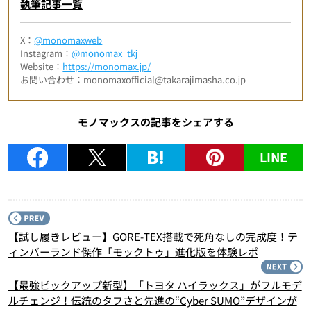
執筆記事一覧
X：
@monomaxweb
Instagram：
@monomax_tkj
Website：
https://monomax.jp/
お問い合わせ：monomaxofficial@takarajimasha.co.jp
モノマックスの記事をシェアする
LINE
P
【試し履きレビュー】GORE-TEX搭載で死角なしの完成度！テ
ィンバーランド傑作「モックトゥ」進化版を体験レポ
N
【最強ピックアップ新型】「トヨタ ハイラックス」がフルモデ
ルチェンジ！伝統のタフさと先進の“Cyber SUMO”デザインが