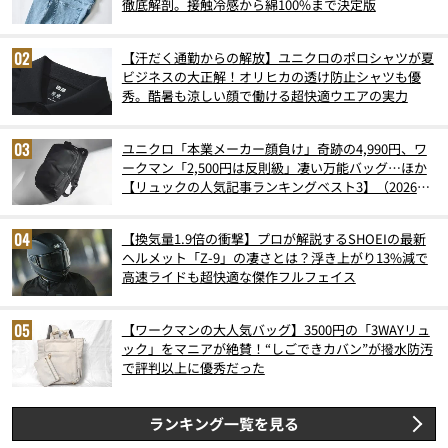
徹底解剖。接触冷感から綿100%まで決定版
【汗だく通勤からの解放】ユニクロのポロシャツが夏
ビジネスの大正解！オリヒカの透け防止シャツも優
秀。酷暑も涼しい顔で働ける超快適ウエアの実力
ユニクロ「本業メーカー顔負け」奇跡の4,990円、ワ
ークマン「2,500円は反則級」凄い万能バッグ…ほか
【リュックの人気記事ランキングベスト3】（2026年
6月版）
【換気量1.9倍の衝撃】プロが解説するSHOEIの最新
ヘルメット「Z-9」の凄さとは？浮き上がり13%減で
高速ライドも超快適な傑作フルフェイス
【ワークマンの大人気バッグ】3500円の「3WAYリュ
ック」をマニアが絶賛！“しごできカバン”が撥水防汚
で評判以上に優秀だった
ランキング一覧を見る