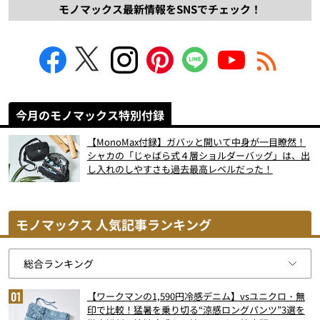
モノマックス最新情報をSNSでチェック！
今月のモノマックス特別付録
【MonoMax付録】ガバッと開いて中身が一目瞭然！
シャカの「じゃばら式４層ショルダーバッグ」は、出
し入れのしやすさも過去最高レベルだった！
モノマックス 人気記事ランキング
【ワークマンの1,590円冷感デニム】vsユニクロ・無
印で比較！猛暑を乗り切る“涼感ロングパンツ”3選を