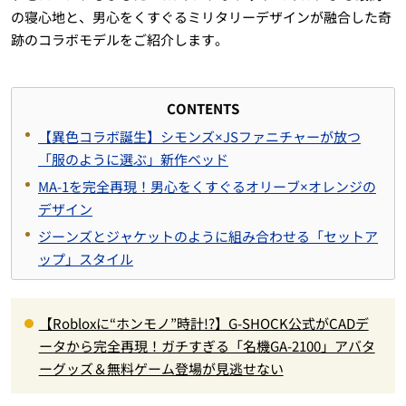
の寝心地と、男心をくすぐるミリタリーデザインが融合した奇
跡のコラボモデルをご紹介します。
CONTENTS
【異色コラボ誕生】シモンズ×JSファニチャーが放つ
「服のように選ぶ」新作ベッド
MA-1を完全再現！男心をくすぐるオリーブ×オレンジの
デザイン
ジーンズとジャケットのように組み合わせる「セットア
ップ」スタイル
【Robloxに“ホンモノ”時計!?】G-SHOCK公式がCADデ
ータから完全再現！ガチすぎる「名機GA-2100」アバタ
ーグッズ＆無料ゲーム登場が見逃せない