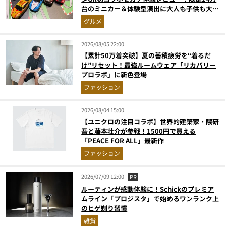
台のミニカー＆体験型演出に大人も子供も大興
奮間違いなし
グルメ
2026/08/05 22:00
【累計50万着突破】夏の蓄積疲労を“着るだ
け”リセット！最強ルームウェア「リカバリー
プロラボ」に新色登場
ファッション
2026/08/04 15:00
【ユニクロの注目コラボ】世界的建築家・隈研
吾と藤本壮介が参戦！1500円で買える
「PEACE FOR ALL」最新作
ファッション
2026/07/09 12:00
PR
ルーティンが感動体験に！Schickのプレミア
ムライン「プロジスタ」で始めるワンランク上
のヒゲ剃り習慣
雑貨