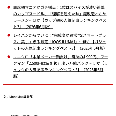
即席麺マニアがガチ採点！1位はスパイスが凄い衝撃
のカップヌードル、「理解を超えた味」魔改造わかめ
ラーメン…ほか【カップ麺の人気記事ランキングベス
ト3】（2026年6月版）
レイバンからついに！“完成度が異常”なスマートグラ
ス、美しすぎる限定「IQOS ILUMA i」…ほか【ガジェ
ットの人気記事ランキングベスト3】（2026年6月版）
ユニクロ「本業メーカー顔負け」奇跡の4,990円、ワー
クマン「2,500円は反則級」凄い万能バッグ…ほか【リ
ュックの人気記事ランキングベスト3】（2026年6月
版）
文／MonoMax編集部