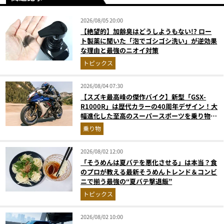
2026/08/05 20:00
【絶望的】加齢臭はどうしようもない!? ロー
ト製薬に聞いた「泡でゴシゴシ洗い」が逆効果
な理由と最強のニオイ対策
トピックス
2026/08/04 07:30
【スズキ最高峰の傑作バイク】新型「GSX-
R1000R」は歴代カラーの40周年デザイン！大
幅進化した至高のスーパースポーツを乗り物ラ
イターが解説
乗り物
2026/08/02 12:00
「そうめんは夏バテを悪化させる」は本当？食
のプロが教える最新そうめんトレンド＆コンビ
ニで揃う最強の“夏バテ撃退飯”
トピックス
2026/08/02 10:00