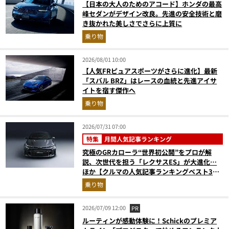
【日本の大人のためのアコード】ホンダの最高
峰セダンがデザイン改良。先進の安全技術と磨
き抜かれた美しさでさらに上質に
乗り物
2026/08/01 10:00
【人気FRピュアスポーツがさらに進化】最新
「スバル BRZ」はレースの血統と先進アイサ
イトを宿す傑作へ
乗り物
2026/07/31 07:00
特集
月間人気記事ランキング
究極のGRカローラ“世界初公開”をプロが解
説、次世代を担う「レクサスES」が大進化…
ほか【クルマの人気記事ランキングベスト3】
（2026年6月版）
乗り物
2026/07/09 12:00
PR
ルーティンが感動体験に！Schickのプレミア