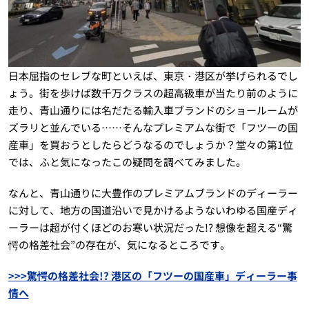
日本屈指のセレブな町といえば、東京・港区が挙げられるでし
ょう。街を歩けば数千万クラスの超高級車が当たり前のように
走り、青山通りには名だたる輸入車ブランドのショールームが
ズラリと並んでいる……そんなプレミアムな街で「フツーの国
産車」を買おうとしたらどうなるのでしょうか？堂々の第1位
では、ふと気になったこの疑問を調べてみました。
なんと、青山通りに大豊作のプレミアムブランドのディーラー
に対して、地方の国道沿いで見かけるようないわゆる国産ディ
ーラーは超が付くほどのお寒い状況だった!? 想像を超える“驚
愕の格差社会”の存在が、気になるところです。
>>>驚愕の格差社会!? 港区の「フツーの国産車」ディーラー事
情へ