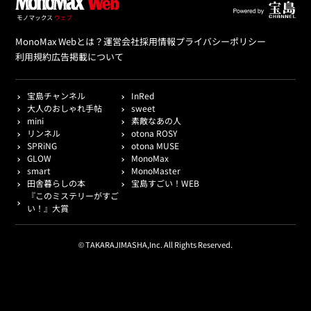
MonoMax Webとは？
運営会社
採用情報
プライバシーポリシー
利用規約
広告掲載について
宝島チャンネル
InRed
大人のおしゃれ手帖
sweet
mini
素敵なあの人
リンネル
otona ROSY
SPRiNG
otona MUSE
GLOW
MonoMax
smart
MonoMaster
田舎暮らしの本
宝島すごい！WEB
『このミステリーがすご
い！』大賞
© TAKARAJIMASHA,Inc. All Rights Reserved.