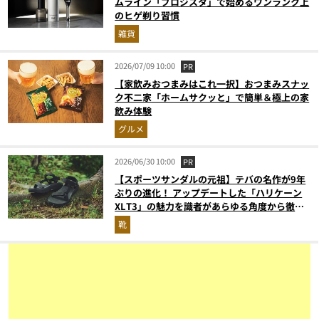
ムライン「プロジスタ」で始めるワンランク上
のヒゲ剃り習慣
雑貨
2026/07/09 10:00
PR
【家飲みおつまみはこれ一択】おつまみスナッ
ク不二家「ホームサクッと」で簡単＆極上の家
飲み体験
グルメ
2026/06/30 10:00
PR
【スポーツサンダルの元祖】テバの名作が9年
ぶりの進化！ アップデートした「ハリケーン
XLT3」の魅力を識者があらゆる角度から徹底
解説！
靴