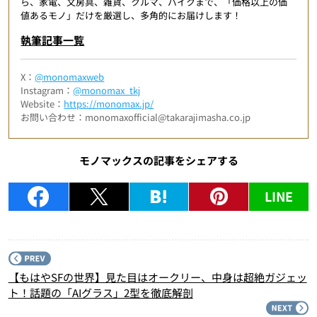
ら、家電、文房具、雑貨、クルマ、バイクまで、「価格以上の価
値あるモノ」だけを厳選し、多角的にお届けします！
執筆記事一覧
X：
@monomaxweb
Instagram：
@monomax_tkj
Website：
https://monomax.jp/
お問い合わせ：monomaxofficial@takarajimasha.co.jp
モノマックスの記事をシェアする
LINE
P
【もはやSFの世界】見た目はオークリー、中身は超絶ガジェッ
ト！話題の「AIグラス」2型を徹底解剖
N