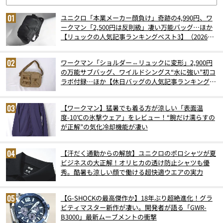
ユニクロ「本業メーカー顔負け」奇跡の4,990円、ワ
ークマン「2,500円は反則級」凄い万能バッグ…ほか
【リュックの人気記事ランキングベスト3】（2026年
6月版）
ワークマン「ショルダー⇔リュックに変形」2,900円
の万能サブバッグ、ワイルドシングス“水に強い”初コ
ラボ付録…ほか【休日バッグの人気記事ランキングベ
スト3】（2026年6月版）
【ワークマン】猛暑でも着る方が涼しい「表面温
度-10℃の氷撃ウェア」をレビュー！“腕だけ濡らすの
が正解”の気化冷却機能が凄い
【汗だく通勤からの解放】ユニクロのポロシャツが夏
ビジネスの大正解！オリヒカの透け防止シャツも優
秀。酷暑も涼しい顔で働ける超快適ウエアの実力
【G-SHOCKの最高傑作か】18年ぶり超絶進化！グラ
ビティマスター新作が凄い。開発者が語る「GWR-
B3000」最新ムーブメントの衝撃