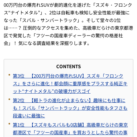
00万円台の爆売れSUVが劇的進化を遂げた「スズキ・フロンク
ス“ナイトメタル”」、2位は自転車も検知し安全性能が最強に
なった「スバル・サンバートラック」。そして堂々の1位
は……？ 圧倒的なアクセスを集めた、高級車だらけの東京都港
区で発覚した「フツーの国産車ディーラーの驚愕の格差社
会」！ 気になる調査結果を深掘りします。
CONTENTS
第3位 【200万円台の爆売れSUV】スズキ「フロンク
ス」をさらに進化！都会顔に重厚感をプラスする純正キ
ット“ナイトメタル”の破壊力がスゴイ
第2位 【軽トラの進化が止まらない】趣味にも仕事に
も！スバル「サンバートラック」が安全性能もタフさも
段違いに最強に
第1位 【スズキもスバルも0店舗】高級車だらけの東京
都港区で「フツーの国産車」を買おうとしたら驚愕の事