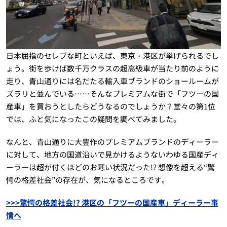
日本屈指のセレブな町といえば、東京・港区が挙げられるでし
ょう。街を歩けば数千万クラスの超高級車が当たり前のように
走り、青山通りには名だたる輸入車ブランドのショールームが
ズラリと並んでいる……そんなプレミアムな街で「フツーの国
産車」を買おうとしたらどうなるのでしょうか？堂々の第1位
では、ふと気になったこの疑問を調べてみました。
なんと、青山通りに大豊作のプレミアムブランドのディーラー
に対して、地方の国道沿いで見かけるようないわゆる国産ディ
ーラーは超が付くほどのお寒い状況だった!? 想像を超える“驚
愕の格差社会”の存在が、気になるところです。
>>>驚愕の格差社会!? 港区の「フツーの国産車」ディーラー事
情へ