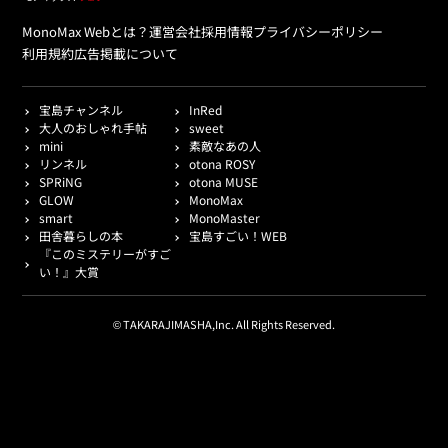
MonoMax Webとは？
運営会社
採用情報
プライバシーポリシー
利用規約
広告掲載について
宝島チャンネル
InRed
大人のおしゃれ手帖
sweet
mini
素敵なあの人
リンネル
otona ROSY
SPRiNG
otona MUSE
GLOW
MonoMax
smart
MonoMaster
田舎暮らしの本
宝島すごい！WEB
『このミステリーがすご
い！』大賞
© TAKARAJIMASHA,Inc. All Rights Reserved.