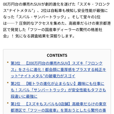
00万円台の爆売れSUVが劇的進化を遂げた「スズキ・フロンク
ス“ナイトメタル”」、2位は自転車も検知し安全性能が最強に
なった「スバル・サンバートラック」。そして堂々の1位
は……？ 圧倒的なアクセスを集めた、高級車だらけの東京都港
区で発覚した「フツーの国産車ディーラーの驚愕の格差社
会」！ 気になる調査結果を深掘りします。
CONTENTS
第3位 【200万円台の爆売れSUV】スズキ「フロンク
ス」をさらに進化！都会顔に重厚感をプラスする純正キ
ット“ナイトメタル”の破壊力がスゴイ
第2位 【軽トラの進化が止まらない】趣味にも仕事に
も！スバル「サンバートラック」が安全性能もタフさも
段違いに最強に
第1位 【スズキもスバルも0店舗】高級車だらけの東京
都港区で「フツーの国産車」を買おうとしたら驚愕の事