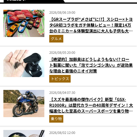
2026/08/06 19:00
【GRスープラが“〆さば”に!?】スシロー×トヨ
タGR初コラボをガチ体験レビュー！限定14万
台のミニカー＆体験型演出に大人も子供も大興
奮間違いなし
グルメ
2026/08/05 20:00
【絶望的】加齢臭はどうしようもない!? ロー
ト製薬に聞いた「泡でゴシゴシ洗い」が逆効果
な理由と最強のニオイ対策
トピックス
2026/08/04 07:30
【スズキ最高峰の傑作バイク】新型「GSX-
R1000R」は歴代カラーの40周年デザイン！大
幅進化した至高のスーパースポーツを乗り物ラ
イターが解説
乗り物
2026/08/02 12:00