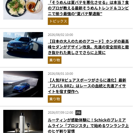
「そうめんは夏バテを悪化させる」は本当？食
のプロが教える最新そうめんトレンド＆コンビ
ニで揃う最強の“夏バテ撃退飯”
トピックス
2026/08/02 10:00
【日本の大人のためのアコード】ホンダの最高
峰セダンがデザイン改良。先進の安全技術と磨
き抜かれた美しさでさらに上質に
乗り物
2026/08/01 10:00
【人気FRピュアスポーツがさらに進化】最新
「スバル BRZ」はレースの血統と先進アイサ
イトを宿す傑作へ
乗り物
2026/07/09 12:00
PR
ルーティンが感動体験に！Schickのプレミア
ムライン「プロジスタ」で始めるワンランク上
のヒゲ剃り習慣