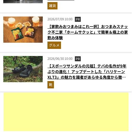
雑貨
2026/07/09 10:00
PR
【家飲みおつまみはこれ一択】おつまみスナッ
ク不二家「ホームサクッと」で簡単＆極上の家
飲み体験
グルメ
2026/06/30 10:00
PR
【スポーツサンダルの元祖】テバの名作が9年
ぶりの進化！ アップデートした「ハリケーン
XLT3」の魅力を識者があらゆる角度から徹底
解説！
靴