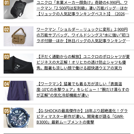
ユニクロ「本業メーカー顔負け」奇跡の4,990円、ワ
ークマン「2,500円は反則級」凄い万能バッグ…ほか
【リュックの人気記事ランキングベスト3】（2026年
6月版）
ワークマン「ショルダー⇔リュックに変形」2,900円
の万能サブバッグ、ワイルドシングス“水に強い”初コ
ラボ付録…ほか【休日バッグの人気記事ランキングベ
スト3】（2026年6月版）
【汗だく通勤からの解放】ユニクロのポロシャツが夏
ビジネスの大正解！オリヒカの透け防止シャツも優
秀。酷暑も涼しい顔で働ける超快適ウエアの実力
【ワークマン】猛暑でも着る方が涼しい「表面温
度-10℃の氷撃ウェア」をレビュー！“腕だけ濡らすの
が正解”の気化冷却機能が凄い
【G-SHOCKの最高傑作か】18年ぶり超絶進化！グラ
ビティマスター新作が凄い。開発者が語る「GWR-
B3000」最新ムーブメントの衝撃