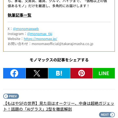
ら、家電、文房具、雑貨、クルマ、バイクまで、「価格以上の価
値あるモノ」だけを厳選し、多角的にお届けします！
執筆記事一覧
X：
@monomaxweb
Instagram：
@monomax_tkj
Website：
https://monomax.jp/
お問い合わせ：monomaxofficial@takarajimasha.co.jp
モノマックスの記事をシェアする
LINE
P
【もはやSFの世界】見た目はオークリー、中身は超絶ガジェッ
ト！話題の「AIグラス」2型を徹底解剖
N