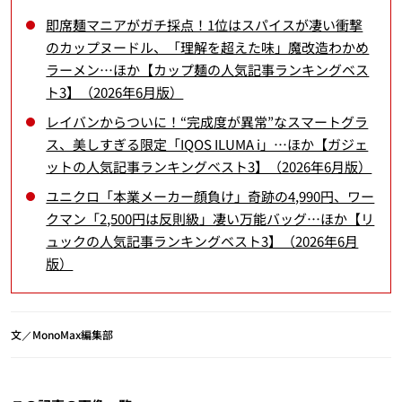
即席麺マニアがガチ採点！1位はスパイスが凄い衝撃
のカップヌードル、「理解を超えた味」魔改造わかめ
ラーメン…ほか【カップ麺の人気記事ランキングベス
ト3】（2026年6月版）
レイバンからついに！“完成度が異常”なスマートグラ
ス、美しすぎる限定「IQOS ILUMA i」…ほか【ガジェ
ットの人気記事ランキングベスト3】（2026年6月版）
ユニクロ「本業メーカー顔負け」奇跡の4,990円、ワー
クマン「2,500円は反則級」凄い万能バッグ…ほか【リ
ュックの人気記事ランキングベスト3】（2026年6月
版）
文／MonoMax編集部