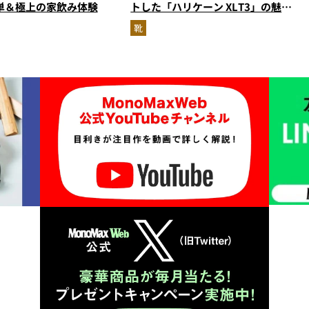
単＆極上の家飲み体験
トした「ハリケーン XLT3」の魅力
を識者があらゆる角度から徹底解
靴
説！