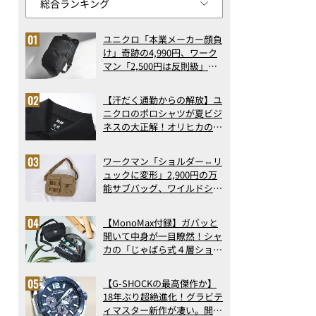
ユニクロ「本業メーカー顔負
け」奇跡の4,990円、ワーク
マン「2,500円は反則級」凄
い万能バッグ…ほか【リュッ
クの人気記事ランキングベス
【汗だく通勤からの解放】ユ
ト3】（2026年6月版）
ニクロのポロシャツが夏ビジ
ネスの大正解！オリヒカの透
け防止シャツも優秀。酷暑も
涼しい顔で働ける超快適ウエ
ワークマン「ショルダー⇔リ
アの実力
ュックに変形」2,900円の万
能サブバッグ、ワイルドシン
グス“水に強い”初コラボ付
録…ほか【休日バッグの人気
【MonoMax付録】ガバッと
記事ランキングベスト3】
開いて中身が一目瞭然！シャ
（2026年6月版）
カの「じゃばら式４層ショル
ダーバッグ」は、出し入れの
しやすさも過去最高レベルだ
【G-SHOCKの最高傑作か】
った！
18年ぶり超絶進化！グラビテ
ィマスター新作が凄い。開発