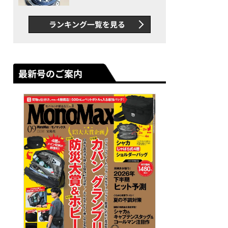
者が語る「GWR-B3000」最
新ムーブメントの衝撃
ランキング一覧を見る
最新号のご案内