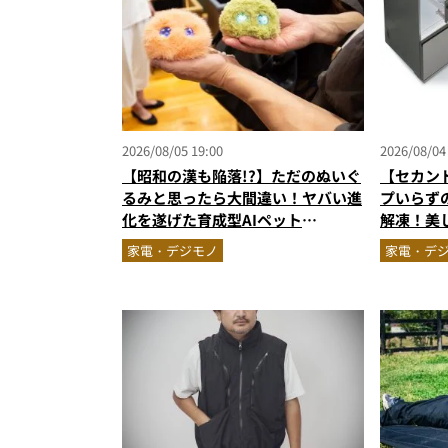
2026/08/05 19:00
2026/08/04
【昭和の漢も陥落!?】ただのぬいぐ
【セカン
るみと思ったら大間違い！ヤバい進
プいらず
化を遂げた育成型AIペット
解凍！美
「Fuzozo」にハートを奪われた
「フリーザ
家電・デジモノ
家電・デ
ノ雑誌編
家電』Vol