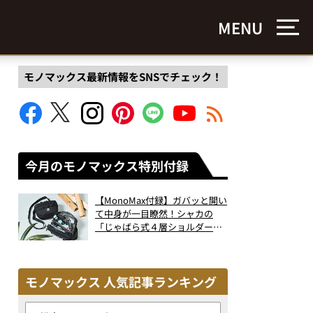
MENU
モノマックス最新情報をSNSでチェック！
今月のモノマックス特別付録
【MonoMax付録】ガバッと開い
て中身が一目瞭然！シャカの
「じゃばら式４層ショルダーバ
ッグ」は、出し入れのしやすさ
も過去最高レベルだった！
モノマックス 人気記事ランキング