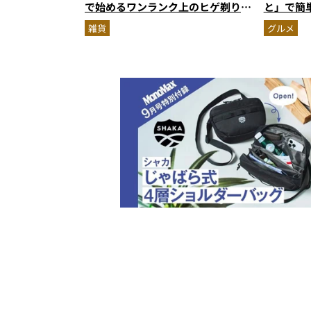
で始めるワンランク上のヒゲ剃り習
と」で簡
慣
雑貨
グルメ