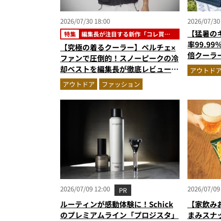
2026/07/30 18:00
2026/07/30
【猛暑の
特集
編集長が注目する新作「コレ買い
です」
率99.9
【究極の着るクーラー】ペルチェ×
倍クーラ
ファンで圧倒的！スノーピークの冷
グの快適
却ベストを編集長が徹底レビュー。
アウトド
炎天下でも“寒さ”を味わえる本気
アウトドア
ファッション
のギア『コレ買いです』Vol.172
2026/07/09 12:00
2026/07/09
PR
ルーティンが感動体験に！Schick
【家飲み
のプレミアムライン「プロジスタ」
まみスナ