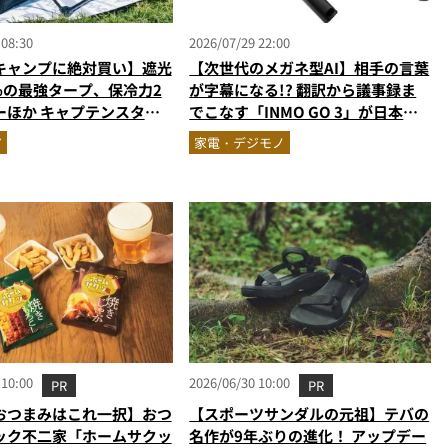
 08:30
2026/07/29 22:00
キャンプに絶対買い】遮光
【次世代のメガネ型AI】相手の言葉
9％の最強タープ、保冷力2
が字幕になる!? 翻訳から議事録ま
ーほか キャプテンスタッ
でこなす「INMO GO 3」が日本上
ギア6選を徹底解説
陸
ア
家電・デジモノ
 10:00
2026/06/30 10:00
PR
PR
おつまみはこれ一択】おつ
【スポーツサンダルの元祖】テバの
ック不二家「ホームサクッ
名作が9年ぶりの進化！ アップデー