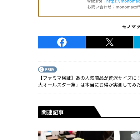
Website：
https://monomax.
お問い合わせ：monomaxofficia
モノマ
【ファミマ検証】あの人気商品が贅沢サイズに
大オールスター祭」は本当にお得か実測してみ
関連記事