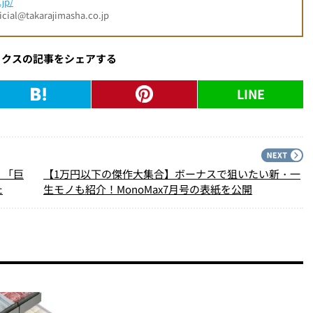
jp/
l@takarajimasha.co.jp
ックスの記事をシェアする
LINE
PREV
N
！「巨
【1万円以下の傑作大集合】ボーナスで狙いたい新・一
た
生モノも紹介！MonoMax7月号の表紙を公開