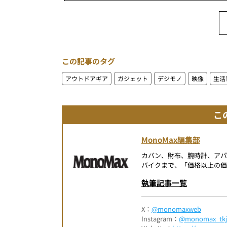
この記事のタグ
アウトドアギア
ガジェット
デジモノ
映像
生活
こ
MonoMax編集部
カバン、財布、腕時計、ア
バイクまで、「価格以上の価
執筆記事一覧
X：
@monomaxweb
Instagram：
@monomax_tkj