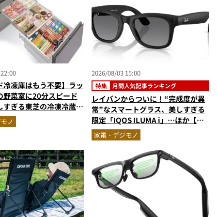
 22:00
2026/08/03 15:00
ド冷凍庫はもう不要】ラッ
特集
月間人気記事ランキング
の野菜室に20分スピード
レイバンからついに！“完成度が異
しすぎる東芝の冷凍冷蔵庫
常”なスマートグラス、美しすぎる
」を徹底解説／No.1モ
限定「IQOS ILUMA i」…ほか【ガ
ジモノ
集長が選ぶ『センスがいい
ジェットの人気記事ランキングベス
家電・デジモノ
.10
ト3】（2026年6月版）