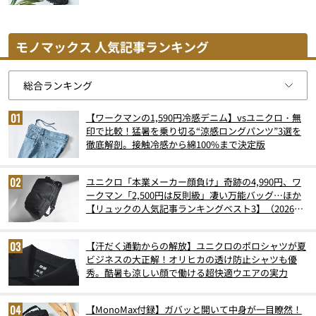
モノマックス 人気記事ランキング
【ワークマンの1,590円冷感デニム】vsユニクロ・無
印で比較！猛暑を乗り切る“涼感ロングパンツ”3選を
徹底解剖。接触冷感から綿100%まで決定版
ユニクロ「本業メーカー顔負け」奇跡の4,990円、ワ
ークマン「2,500円は反則級」凄い万能バッグ…ほか
【リュックの人気記事ランキングベスト3】（2026年
6月版）
【汗だく通勤からの解放】ユニクロのポロシャツが夏
ビジネスの大正解！オリヒカの透け防止シャツも優
秀。酷暑も涼しい顔で働ける超快適ウエアの実力
【MonoMax付録】ガバッと開いて中身が一目瞭然！