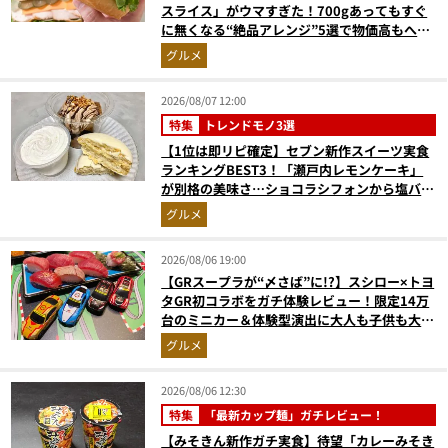
スライス」がウマすぎた！700gあってもすぐ
に無くなる“絶品アレンジ”5選で物価高もへっ
ちゃら
グルメ
2026/08/07 12:00
特集
トレンドモノ3選
【1位は即リピ確定】セブン新作スイーツ実食
ランキングBEST3！「瀬戸内レモンケーキ」
が別格の美味さ…ショコラシフォンから塩バニ
ラプリンまで本気レビュー
グルメ
2026/08/06 19:00
【GRスープラが“〆さば”に!?】スシロー×トヨ
タGR初コラボをガチ体験レビュー！限定14万
台のミニカー＆体験型演出に大人も子供も大興
奮間違いなし
グルメ
2026/08/06 12:30
特集
「最新カップ麺」ガチレビュー！
【みそきん新作ガチ実食】待望「カレーみそき