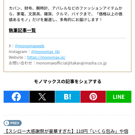
カバン、財布、腕時計、アパレルなどのファッションアイテムか
ら、家電、文房具、雑貨、クルマ、バイクまで、「価格以上の価
値あるモノ」だけを厳選し、多角的にお届けします！
執筆記事一覧
X：
@monomaxweb
Instagram：
@monomax_tkj
Website：
https://monomax.jp/
お問い合わせ：monomaxofficial@takarajimasha.co.jp
モノマックスの記事をシェアする
LINE
P
【スシロー大感謝祭が豪華すぎた】110円「いくら包み」や倍