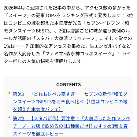
2026年4月に公開された記事の中から、アクセス数の多かった
「スイーツ」の記事TOP3をランキング形式で発表します！ 3位
はコンビニの域を超えた本気度が光る「セブン-イレブン・和
モダンスイーツBEST3」、2位は店舗ごとに味が違う異例のル
ールが話題の「スタバ・大復活フラペチーノ」。そして堂々の
1位は……？ 圧倒的なアクセスを集めた、生エンゼルパイなど
名作が大変身した「ファミマ×森永神コラボスイーツ」！ ライ
ター推しの人気の秘密を深掘りします。
CONTENTS
第3位 「どれもレベル高すぎ…」セブンの新作“和モダ
ンスイーツ”BEST3をガチ食べ比べ【1位はコンビニの域
を超えた本気度パフェ】
第2位 【スタバ新作】要注意！「大復活した名作フラペ
チーノ」お店で飲めるのは1種類だけ!? おすすめ3種＆春
スイーツを徹底レビュー