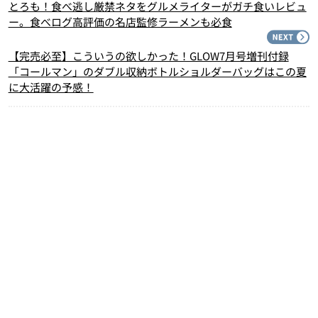
とろも！食べ逃し厳禁ネタをグルメライターがガチ食いレビュ
ー。食べログ高評価の名店監修ラーメンも必食
N
【完売必至】こういうの欲しかった！GLOW7月号増刊付録
「コールマン」のダブル収納ボトルショルダーバッグはこの夏
に大活躍の予感！