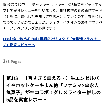
賀 棒ほうじ茶」「チャンキー クッキー」の3種類をピックアッ
プして実食レビューを行いました。相性抜群の春の新作フード
とともに、進化した美味しさをお届けしていくので、参考にし
てみてはいかがでしょうか。ライターイチオシの30周年フラペ
チーノ、ペアリングは必見です！
>>>お店で飲めるのは1種類だけ!? スタバ「大復活フラペチー
ノ」徹底レビューへ
3/
3
Pages
第1位 【旨すぎて震える…】生エンゼルパ
イやホットケーキまん他「ファミマ×森永人
気菓子」が神コラボ！グルメライター推しの
5品を実食レポート