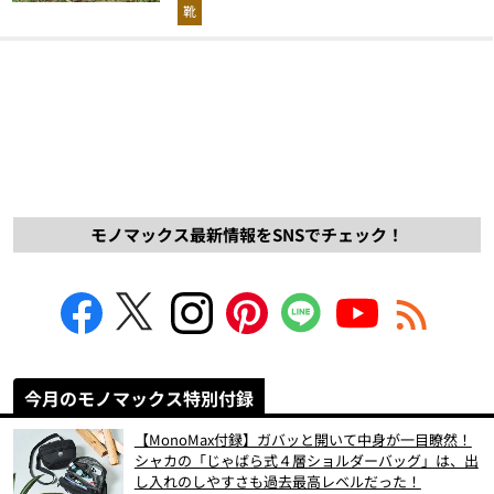
解説！
靴
モノマックス最新情報をSNSでチェック！
今月のモノマックス特別付録
【MonoMax付録】ガバッと開いて中身が一目瞭然！
シャカの「じゃばら式４層ショルダーバッグ」は、出
し入れのしやすさも過去最高レベルだった！