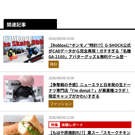
関連記事
2026/08/08 19:00
【Robloxに“ホンモノ”時計!?】G-SHOCK公式
がCADデータから完全再現！ガチすぎる「名機
GA-2100」アバターグッズ＆無料ゲーム登場
が見逃せない
時計
2026/08/08 16:00
【争奪戦の予感】ニューエラと日本発の生ドー
ナツ専門店「I'm donut？」が異業種コラボ！
限定キャップがかわいすぎる
ファッション
2026/08/08 12:00
特集
体験レポート
【もはや原価割れ!?】業スー「スモークチキン