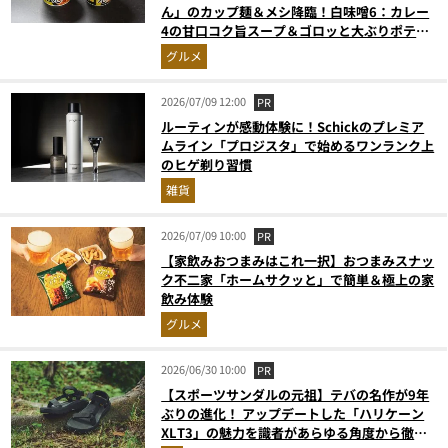
ん」のカップ麺＆メシ降臨！白味噌6：カレー
4の甘口コク旨スープ＆ゴロッと大ぶりポテト
に歓喜
グルメ
2026/07/09 12:00
PR
ルーティンが感動体験に！Schickのプレミア
ムライン「プロジスタ」で始めるワンランク上
のヒゲ剃り習慣
雑貨
2026/07/09 10:00
PR
【家飲みおつまみはこれ一択】おつまみスナッ
ク不二家「ホームサクッと」で簡単＆極上の家
飲み体験
グルメ
2026/06/30 10:00
PR
【スポーツサンダルの元祖】テバの名作が9年
ぶりの進化！ アップデートした「ハリケーン
XLT3」の魅力を識者があらゆる角度から徹底