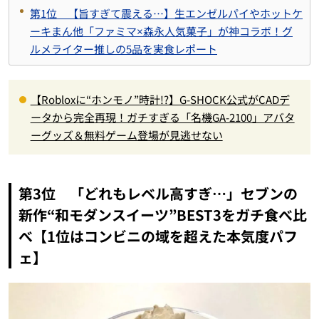
第1位 【旨すぎて震える…】生エンゼルパイやホットケ
ーキまん他「ファミマ×森永人気菓子」が神コラボ！グ
ルメライター推しの5品を実食レポート
【Robloxに“ホンモノ”時計!?】G-SHOCK公式がCADデ
ータから完全再現！ガチすぎる「名機GA-2100」アバタ
ーグッズ＆無料ゲーム登場が見逃せない
第3位 「どれもレベル高すぎ…」セブンの
新作“和モダンスイーツ”BEST3をガチ食べ比
べ【1位はコンビニの域を超えた本気度パフ
ェ】