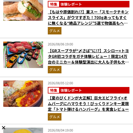
特集
体験レポート
【もはや原価割れ!?】業スー「スモークチキン
スライス」がウマすぎた！700gあってもすぐ
に無くなる“絶品アレンジ”5選で物価高もへっ
ちゃら
グルメ
2026/08/06 19:00
【GRスープラが“〆さば”に!?】スシロー×トヨ
タGR初コラボをガチ体験レビュー！限定14万
台のミニカー＆体験型演出に大人も子供も大興
奮間違いなし
グルメ
2026/08/05 12:00
特集
体験レポート
【夏のびくドンが大正解】巨大エビフライ×オ
ムバーグにハマりそう！びっくりドンキー夏限
定「トマト弾けるハンバーグ」を実食レビュー
グルメ
2026/08/04 19:00