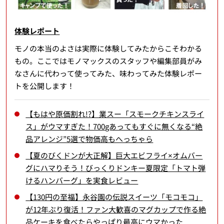
体験レポート
モノの本当のよさは実際に体験してみたからこそわかる
もの。ここではモノマックスのスタッフや編集部員がみ
なさんに代わって使ってみた、味わってみた体験レポー
トを公開します！
【もはや原価割れ!?】業スー「スモークチキンスライ
ス」がウマすぎた！700gあってもすぐに無くなる“絶
品アレンジ”5選で物価高もへっちゃら
【夏のびくドンが大正解】巨大エビフライ×オムバー
グにハマりそう！びっくりドンキー夏限定「トマト弾
けるハンバーグ」を実食レビュー
【130円の至福】永谷園の伝説スイーツ「モコモコ」
が12年ぶり復活！ファン大歓喜のマグカップで作る絶
品ケーキを食べたらやっぱり最高にウマかった