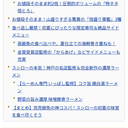
お値段そのまま約2倍！圧倒的ボリュームの「特ネタ
倍とろ」
お値段そのまま！山盛りすぎる驚異の「倍盛り軍艦」3種
食べ逃し厳禁！初夏にぴったりな限定寿司＆絶品サイド
メニュー
高級魚の食べ比べや、夏仕立ての海鮮巻き重ねも！
金賞受賞店監修の「からあげ」などサイドメニューも
充実
スシローの本気！神戸の名店監修＆完全新作の濃厚ラー
メン
【らーめん専門 いっぽし監修】コク旨 鶏白湯ラーメ
ン
野菜の旨み濃厚 味噌豚骨ラーメン
【まとめ】完売御免の神コスパ！スシローの初夏の味覚
を食べ尽くそう