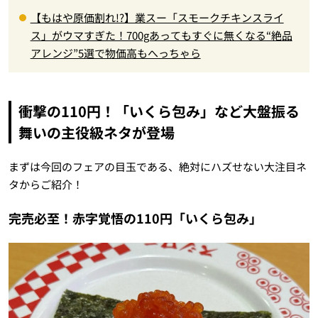
【もはや原価割れ!?】業スー「スモークチキンスライ
ス」がウマすぎた！700gあってもすぐに無くなる“絶品
アレンジ”5選で物価高もへっちゃら
衝撃の110円！「いくら包み」など大盤振る
舞いの主役級ネタが登場
まずは今回のフェアの目玉である、絶対にハズせない大注目ネ
タからご紹介！
完売必至！赤字覚悟の110円「いくら包み」