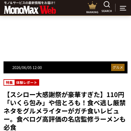
SEARCH
RANKING
2026/06/05 12:00
グルメ
特集
体験レポート
【スシロー大感謝祭が豪華すぎた】110円
「いくら包み」や倍とろも！食べ逃し厳禁
ネタをグルメライターがガチ食いレビュ
ー。食べログ高評価の名店監修ラーメンも
必食