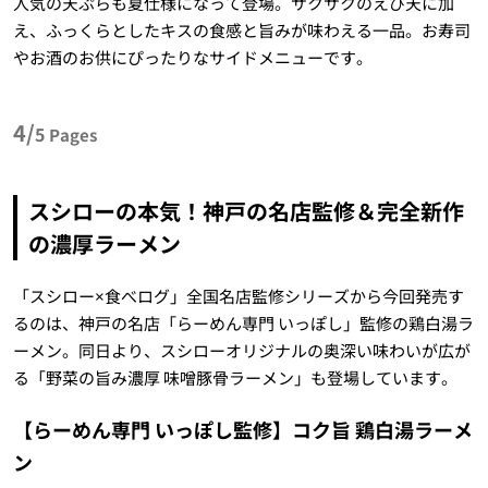
人気の天ぷらも夏仕様になって登場。サクサクのえび天に加
え、ふっくらとしたキスの食感と旨みが味わえる一品。お寿司
やお酒のお供にぴったりなサイドメニューです。
4/
5
Pages
スシローの本気！神戸の名店監修＆完全新作
の濃厚ラーメン
「スシロー×食べログ」全国名店監修シリーズから今回発売す
るのは、神戸の名店「らーめん専門 いっぽし」監修の鶏白湯ラ
ーメン。同日より、スシローオリジナルの奥深い味わいが広が
る「野菜の旨み濃厚 味噌豚骨ラーメン」も登場しています。
【らーめん専門 いっぽし監修】コク旨 鶏白湯ラーメ
ン