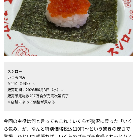
スシロー
いくら包み
￥110（税込）～
販売期間：2026年6月3日（水）～
販売予定総数207万食が完売次第終了
※店舗によって価格が異なる
今回の主役は何と言ってもこれ！いくらが贅沢に乗った「いく
ら包み」が、なんと特別価格税込110円〜という驚きの安さで
登場。ひと口で頬張れば、いくらのプチプチ食感とねっとりと