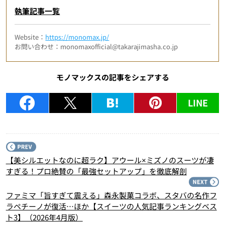
執筆記事一覧
Website：
https://monomax.jp/
お問い合わせ：monomaxofficial@takarajimasha.co.jp
モノマックスの記事をシェアする
LINE
P
【美シルエットなのに超ラク】アウール×ミズノのスーツが凄
すぎる！プロ絶賛の「最強セットアップ」を徹底解剖
N
ファミマ「旨すぎて震える」森永製菓コラボ、スタバの名作フ
ラペチーノが復活…ほか【スイーツの人気記事ランキングベス
ト3】（2026年4月版）