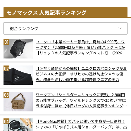
モノマックス 人気記事ランキング
ユニクロ「本業メーカー顔負け」奇跡の4,990円、ワ
ークマン「2,500円は反則級」凄い万能バッグ…ほか
【リュックの人気記事ランキングベスト3】（2026年
6月版）
【汗だく通勤からの解放】ユニクロのポロシャツが夏
ビジネスの大正解！オリヒカの透け防止シャツも優
秀。酷暑も涼しい顔で働ける超快適ウエアの実力
ワークマン「ショルダー⇔リュックに変形」2,900円
の万能サブバッグ、ワイルドシングス“水に強い”初コ
ラボ付録…ほか【休日バッグの人気記事ランキングベ
スト3】（2026年6月版）
【MonoMax付録】ガバッと開いて中身が一目瞭然！
シャカの「じゃばら式４層ショルダーバッグ」は、出