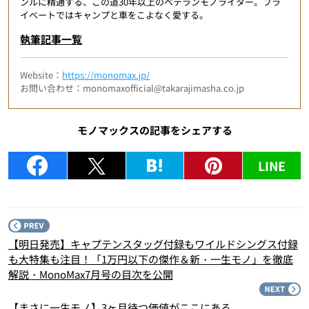
ンルに精通する、この道30年以上のベテランモノライター。プラ
イベートではキャンプと車をこよなく愛する。
執筆記事一覧
Website：
https://monomax.jp/
お問い合わせ：monomaxofficial@takarajimasha.co.jp
モノマックスの記事をシェアする
LINE
P
【明日発売】キャプテンスタッグ付録もワイルドシングス付録
も大特集も注目！「1万円以下の傑作＆新・一生モノ」を徹底
解説・MonoMax7月号の目次を公開
N
【まさに一生モノ】3ヶ月待つ価値がここにある。