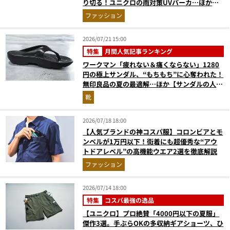
り切る！ユニクロの雨対策UVパーカ…ほか
【アウターの人気記事ランキングベスト3】
ファッション
（2026年6月版）
2026/07/21 15:00
特集
月間人気記事ランキング
ワークマン「疲れない＆痛くならない」1280
円の極上サンダル、“もちもち”に心奪われた！
無印良品の夏の最適解…ほか【サンダルの人気
記事ランキングベスト3】（2026年6月版）
靴
2026/07/18 18:00
【人気ブランドの神コスパ服】コロンビアとモ
ンベルが1万円以下！街着にも超優秀な“アウ
トドアレベル”の高機能ウエア2選を徹底解説
ファッション
2026/07/14 18:00
特集
コスパ最強の逸品
【ユニクロ】プロ絶賛「4000円以下の夏服」
傑作3選。手ぶらOKの多収納ギアショーツ、ひ