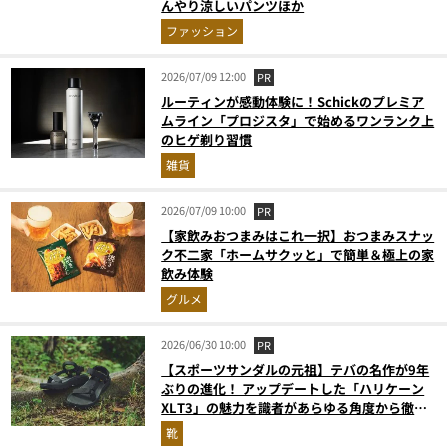
んやり涼しいパンツほか
ファッション
2026/07/09 12:00
PR
ルーティンが感動体験に！Schickのプレミア
ムライン「プロジスタ」で始めるワンランク上
のヒゲ剃り習慣
雑貨
2026/07/09 10:00
PR
【家飲みおつまみはこれ一択】おつまみスナッ
ク不二家「ホームサクッと」で簡単＆極上の家
飲み体験
グルメ
2026/06/30 10:00
PR
【スポーツサンダルの元祖】テバの名作が9年
ぶりの進化！ アップデートした「ハリケーン
XLT3」の魅力を識者があらゆる角度から徹底
解説！
靴