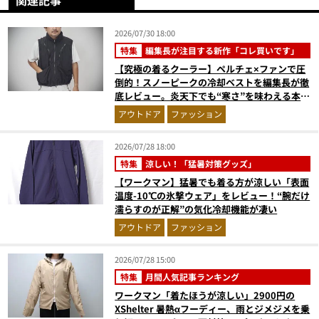
関連記事
2026/07/30 18:00
特集
編集長が注目する新作「コレ買いです」
【究極の着るクーラー】ペルチェ×ファンで圧
倒的！スノーピークの冷却ベストを編集長が徹
底レビュー。炎天下でも“寒さ”を味わえる本気
のギア『コレ買いです』Vol.172
アウトドア
ファッション
2026/07/28 18:00
特集
涼しい！「猛暑対策グッズ」
【ワークマン】猛暑でも着る方が涼しい「表面
温度-10℃の氷撃ウェア」をレビュー！“腕だけ
濡らすのが正解”の気化冷却機能が凄い
アウトドア
ファッション
2026/07/28 15:00
特集
月間人気記事ランキング
ワークマン「着たほうが涼しい」2900円の
XShelter 暑熱αフーディー、雨とジメジメを乗